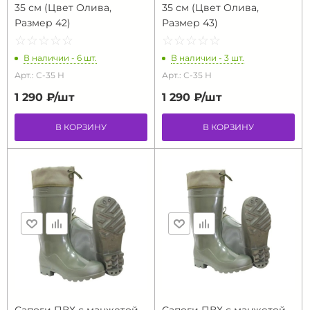
35 см (Цвет Олива,
35 см (Цвет Олива,
Размер 42)
Размер 43)
☆
★
☆
★
☆
★
☆
★
☆
★
☆
★
☆
★
☆
★
☆
★
☆
★
В наличии - 6 шт.
В наличии - 3 шт.
Арт.: С-35 Н
Арт.: С-35 Н
1 290 ₽/
шт
1 290 ₽/
шт
В КОРЗИНУ
В КОРЗИНУ