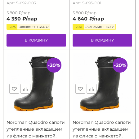
Арт.: 5-092-D03
Арт.: 5-093-D01
5 800 ₽/
пар
5 800 ₽/
пар
4 350 ₽/
пар
4 640 ₽/
пар
-25%
Экономия
1 450 ₽
-20%
Экономия
1 160 ₽
В КОРЗИНУ
В КОРЗИНУ
-20%
-20%
Nordman Quaddro сапоги
Nordman Quaddro сапоги
утепленные вкладышем
утепленные вкладышем
из флиса с манжетой,
из флиса с манжетой,