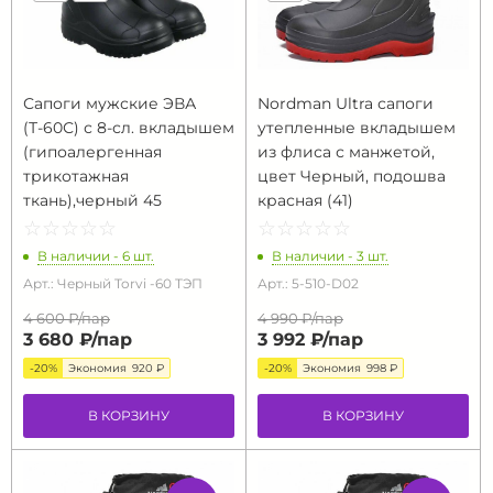
Сапоги мужские ЭВА
Nordman Ultra сапоги
(Т-60С) с 8-сл. вкладышем
утепленные вкладышем
(гипоалергенная
из флиса с манжетой,
трикотажная
цвет Черный, подошва
ткань),черный 45
красная (41)
☆
★
☆
★
☆
★
☆
★
☆
★
☆
★
☆
★
☆
★
☆
★
☆
★
В наличии - 6 шт.
В наличии - 3 шт.
Арт.: Черный Torvi -60 ТЭП
Арт.: 5-510-D02
4 600 ₽/
пар
4 990 ₽/
пар
3 680 ₽/
пар
3 992 ₽/
пар
-20%
Экономия
920 ₽
-20%
Экономия
998 ₽
В КОРЗИНУ
В КОРЗИНУ