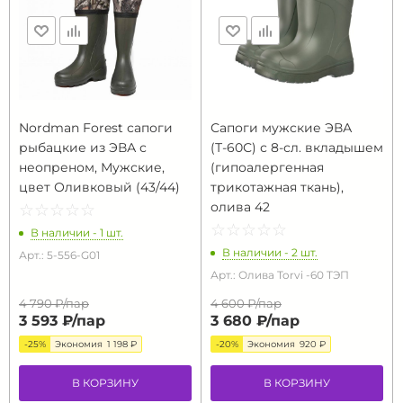
Nordman Forest сапоги
Сапоги мужские ЭВА
рыбацкие из ЭВА с
(Т-60С) с 8-сл. вкладышем
неопреном, Мужские,
(гипоалергенная
цвет Оливковый (43/44)
трикотажная ткань),
олива 42
☆
★
☆
★
☆
★
☆
★
☆
★
☆
★
☆
★
☆
★
☆
★
☆
★
В наличии - 1 шт.
В наличии - 2 шт.
Арт.: 5-556-G01
Арт.: Олива Torvi -60 ТЭП
4 790 ₽/
пар
4 600 ₽/
пар
3 593 ₽/
пар
3 680 ₽/
пар
-25%
Экономия
1 198 ₽
-20%
Экономия
920 ₽
В КОРЗИНУ
В КОРЗИНУ