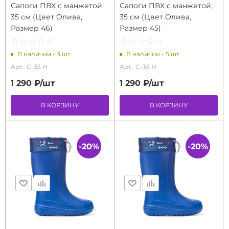
Сапоги ПВХ с манжетой,
Сапоги ПВХ с манжетой,
35 см (Цвет Олива,
35 см (Цвет Олива,
Размер 46)
Размер 45)
☆
★
☆
★
☆
★
☆
★
☆
★
☆
★
☆
★
☆
★
☆
★
☆
★
В наличии - 3 шт.
В наличии - 5 шт.
Арт.: С-35 Н
Арт.: С-35 Н
1 290 ₽/
шт
1 290 ₽/
шт
В КОРЗИНУ
В КОРЗИНУ
-20%
-20%