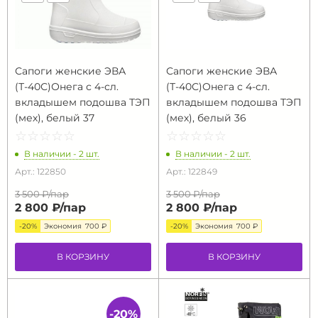
Сапоги женские ЭВА
Сапоги женские ЭВА
(Т-40С)Онега с 4-сл.
(Т-40С)Онега с 4-сл.
вкладышем подошва ТЭП
вкладышем подошва ТЭП
(мех), белый 37
(мех), белый 36
☆
★
☆
★
☆
★
☆
★
☆
★
☆
★
☆
★
☆
★
☆
★
☆
★
В наличии - 2 шт.
В наличии - 2 шт.
Арт.: 122850
Арт.: 122849
3 500 ₽/
пар
3 500 ₽/
пар
2 800 ₽/
пар
2 800 ₽/
пар
-20%
Экономия
700 ₽
-20%
Экономия
700 ₽
В КОРЗИНУ
В КОРЗИНУ
-20%