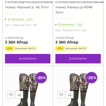
(гипоаллерген.трикотажная
(гипоаллерген.трикотажная
ткань) Черный р. 46 Torvi
ткань) Камыш р.47/48
Torvi
☆
★
☆
★
☆
★
☆
★
☆
★
☆
★
☆
★
☆
★
☆
★
☆
★
В наличии - 2 шт.
В наличии - 1 шт.
Арт.: Черный Torvi -60
Арт.: Камыш Torvi -60
4 200 ₽/
пар
4 200 ₽/
пар
3 360 ₽/
пар
3 360 ₽/
пар
-20%
Экономия
840 ₽
-20%
Экономия
840 ₽
В КОРЗИНУ
В КОРЗИНУ
-25%
-25%