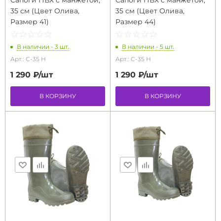
Сапоги ПВХ с манжетой,
Сапоги ПВХ с манжетой,
35 см (Цвет Олива,
35 см (Цвет Олива,
Размер 41)
Размер 44)
☆
★
☆
★
☆
★
☆
★
☆
★
☆
★
☆
★
☆
★
☆
★
☆
★
В наличии - 3 шт.
В наличии - 5 шт.
Арт.: С-35 Н
Арт.: С-35 Н
1 290 ₽/
шт
1 290 ₽/
шт
В КОРЗИНУ
В КОРЗИНУ