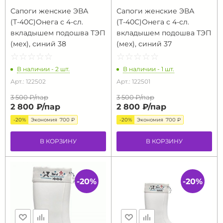
Сапоги женские ЭВА
Сапоги женские ЭВА
(Т-40С)Онега с 4-сл.
(Т-40С)Онега с 4-сл.
вкладышем подошва ТЭП
вкладышем подошва ТЭП
(мех), синий 38
(мех), синий 37
☆
★
☆
★
☆
★
☆
★
☆
★
☆
★
☆
★
☆
★
☆
★
☆
★
В наличии - 2 шт.
В наличии - 1 шт.
Арт.: 122502
Арт.: 122501
3 500 ₽/
пар
3 500 ₽/
пар
2 800 ₽/
пар
2 800 ₽/
пар
-20%
Экономия
700 ₽
-20%
Экономия
700 ₽
В КОРЗИНУ
В КОРЗИНУ
-20%
-20%