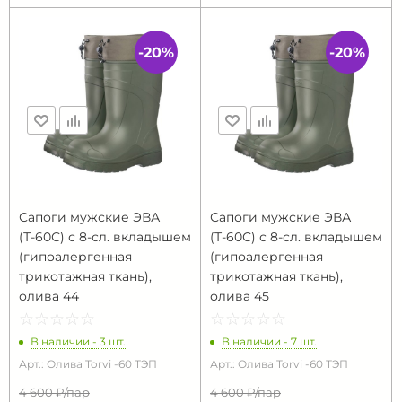
-20%
-20%
Сапоги мужские ЭВА
Сапоги мужские ЭВА
(Т-60С) с 8-сл. вкладышем
(Т-60С) с 8-сл. вкладышем
(гипоалергенная
(гипоалергенная
трикотажная ткань),
трикотажная ткань),
олива 44
олива 45
☆
★
☆
★
☆
★
☆
★
☆
★
☆
★
☆
★
☆
★
☆
★
☆
★
В наличии - 3 шт.
В наличии - 7 шт.
Арт.: Олива Torvi -60 ТЭП
Арт.: Олива Torvi -60 ТЭП
4 600 ₽/
пар
4 600 ₽/
пар