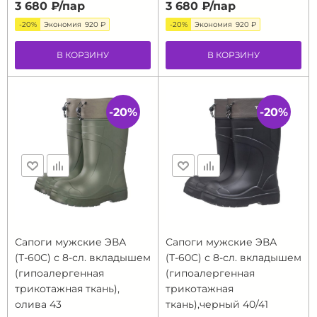
3 680 ₽/
пар
3 680 ₽/
пар
-20%
Экономия
920 ₽
-20%
Экономия
920 ₽
В КОРЗИНУ
В КОРЗИНУ
-20%
-20%
Сапоги мужские ЭВА
Сапоги мужские ЭВА
(Т-60С) с 8-сл. вкладышем
(Т-60С) с 8-сл. вкладышем
(гипоалергенная
(гипоалергенная
трикотажная ткань),
трикотажная
олива 43
ткань),черный 40/41