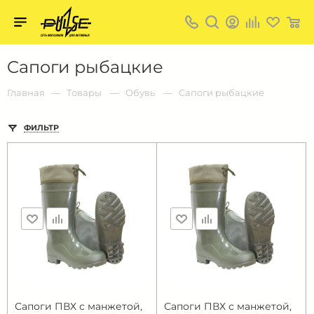
Твой
пульс
Твой
Cапоги рыбацкие
пульс:
сеть
магазинов
Главная
Товары
Обувь
Cапоги рыбацкие
для
активных
в
ФИЛЬТР
Барнауле:
Сапоги ПВХ с манжетой,
Сапоги ПВХ с манжетой,