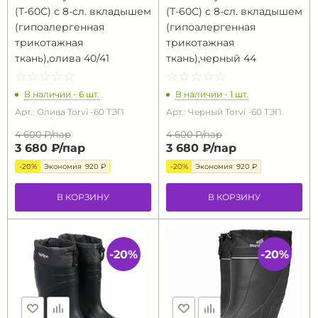
(Т-60С) с 8-сл. вкладышем
(Т-60С) с 8-сл. вкладышем
(гипоалергенная
(гипоалергенная
трикотажная
трикотажная
ткань),олива 40/41
ткань),черный 44
☆
★
☆
★
☆
★
☆
★
☆
★
☆
★
☆
★
☆
★
☆
★
☆
★
В наличии - 6 шт.
В наличии - 1 шт.
Арт.: Олива Torvi -60 ТЭП
Арт.: Черный Torvi -60 ТЭП
4 600 ₽/
пар
4 600 ₽/
пар
3 680 ₽/
пар
3 680 ₽/
пар
-20%
Экономия
920 ₽
-20%
Экономия
920 ₽
В КОРЗИНУ
В КОРЗИНУ
-20%
-20%