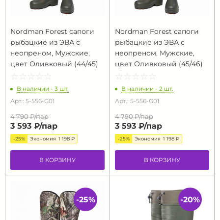
Nordman Forest сапоги
Nordman Forest сапоги
рыбацкие из ЭВА с
рыбацкие из ЭВА с
неопреном, Мужские,
неопреном, Мужские,
цвет Оливковый (44/45)
цвет Оливковый (45/46)
☆
★
☆
★
☆
★
☆
★
☆
★
☆
★
☆
★
☆
★
☆
★
☆
★
В наличии - 3 шт.
В наличии - 2 шт.
Арт.: 5-556-G01
Арт.: 5-556-G01
4 790 ₽/
пар
4 790 ₽/
пар
3 593 ₽/
пар
3 593 ₽/
пар
-25%
Экономия
1 198 ₽
-25%
Экономия
1 198 ₽
В КОРЗИНУ
В КОРЗИНУ
-25%
-20%