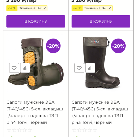
3 280 ₽/
пар
3 280 ₽/
пар
-20%
Экономия
820 ₽
-20%
Экономия
820 ₽
В КОРЗИНУ
В КОРЗИНУ
-20%
-20%
Сапоги мужские ЭВА
Сапоги мужские ЭВА
(Т-40/-45С) 5-сл. вкладыш
(Т-40/-45С) 5-сл. вкладыш
г/аллерг. подошва ТЭП
г/аллерг. подошва ТЭП
р.44 Torvi, черный
р.43 Torvi, черный
☆
★
☆
★
☆
★
☆
★
☆
★
☆
★
☆
★
☆
★
☆
★
☆
★