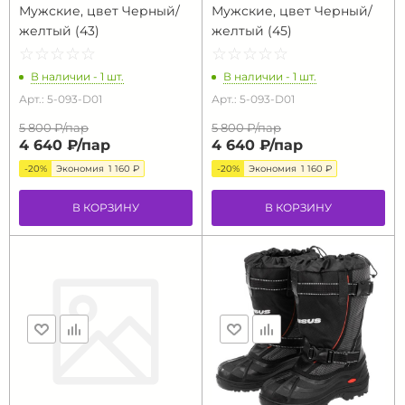
Мужские, цвет Черный/
Мужские, цвет Черный/
желтый (43)
желтый (45)
☆
★
☆
★
☆
★
☆
★
☆
★
☆
★
☆
★
☆
★
☆
★
☆
★
В наличии - 1 шт.
В наличии - 1 шт.
Арт.: 5-093-D01
Арт.: 5-093-D01
5 800 ₽/
пар
5 800 ₽/
пар
4 640 ₽/
пар
4 640 ₽/
пар
-20%
Экономия
1 160 ₽
-20%
Экономия
1 160 ₽
В КОРЗИНУ
В КОРЗИНУ