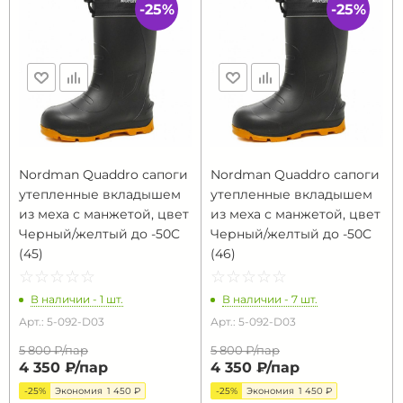
-25%
-25%
Nordman Quaddro сапоги
Nordman Quaddro сапоги
утепленные вкладышем
утепленные вкладышем
из меха с манжетой, цвет
из меха с манжетой, цвет
Черный/желтый до -50C
Черный/желтый до -50C
(45)
(46)
☆
★
☆
★
☆
★
☆
★
☆
★
☆
★
☆
★
☆
★
☆
★
☆
★
В наличии - 1 шт.
В наличии - 7 шт.
Арт.: 5-092-D03
Арт.: 5-092-D03
5 800 ₽/
пар
5 800 ₽/
пар
4 350 ₽/
пар
4 350 ₽/
пар
-25%
Экономия
1 450 ₽
-25%
Экономия
1 450 ₽