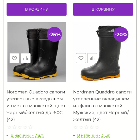
В КОРЗИНУ
В КОРЗИНУ
-25%
-20%
Nordman Quaddro сапоги
Nordman Quaddro сапоги
утепленные вкладышем
утепленные вкладышем
из меха с манжетой, цвет
из флиса с манжетой,
Черный/желтый до -50C
Мужские, цвет Черный/
(42)
желтый (42)
☆
★
☆
★
☆
★
☆
★
☆
★
☆
★
☆
★
☆
★
☆
★
☆
★
В наличии - 7 шт.
В наличии - 3 шт.