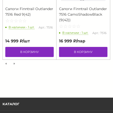
Сапоги Finntrail Outlander
Сапоги Finntrail Outlander
7516 Red 9(42)
7516 CamoShadowBlack
(9(42))
☆
★
☆
★
☆
★
☆
★
☆
★
☆
★
☆
★
☆
★
☆
★
☆
★
В наличии - 1 шт.
Арт.: 7516
В наличии - 1 шт.
Арт.: 7516
14 999 ₽/
шт
16 999 ₽/
пар
В КОРЗИНУ
В КОРЗИНУ
«
»
КАТАЛОГ