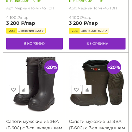
В наличии - 3 шт.
В наличии - 1 шт.
Арт.: Черный Torvi -45 ТЭП
Арт.: Черный Torvi -45 ТЭП
4 100 ₽/
пар
4 100 ₽/
пар
3 280 ₽/
пар
3 280 ₽/
пар
-20%
Экономия
820 ₽
-20%
Экономия
820 ₽
В КОРЗИНУ
В КОРЗИНУ
-20%
-20%
Сапоги мужские из ЭВА
Сапоги мужские из ЭВА
(Т-60С) с 7-сл. вкладышем
(Т-60С) с 7-сл. вкладышем