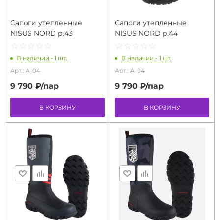
Сапоги утепленные
Сапоги утепленные
NISUS NORD р.43
NISUS NORD р.44
☆
★
☆
★
☆
★
☆
★
☆
★
☆
★
☆
★
☆
★
☆
★
☆
★
В наличии - 1 шт.
В наличии - 1 шт.
Арт.: A-04
Арт.: A-04
9 790 ₽/
пар
9 790 ₽/
пар
В КОРЗИНУ
В КОРЗИНУ