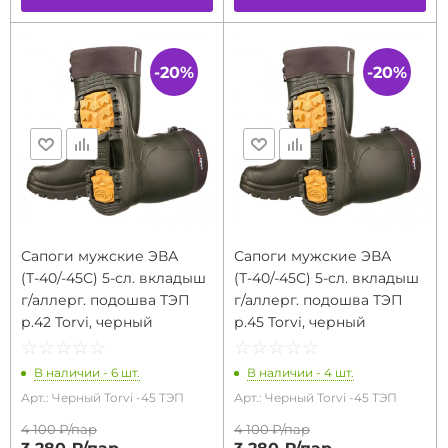
-20%
-20%
Сапоги мужские ЭВА
Сапоги мужские ЭВА
(Т-40/-45С) 5-сл. вкладыш
(Т-40/-45С) 5-сл. вкладыш
г/аллерг. подошва ТЭП
г/аллерг. подошва ТЭП
р.42 Torvi, черный
р.45 Torvi, черный
☆
★
☆
★
☆
★
☆
★
☆
★
☆
★
☆
★
☆
★
☆
★
☆
★
В наличии - 6 шт.
В наличии - 4 шт.
Арт.: Черный Torvi -45 ТЭП
Арт.: Черный Torvi -45 ТЭП
4 100 ₽/
пар
4 100 ₽/
пар