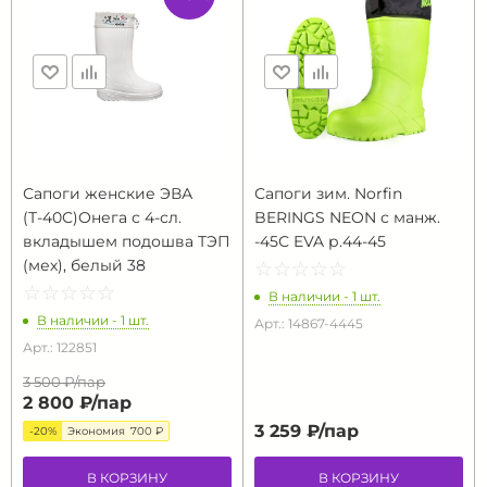
Сапоги женские ЭВА
Сапоги зим. Norfin
(Т-40С)Онега с 4-сл.
BERINGS NEON с манж.
вкладышем подошва ТЭП
-45С EVA р.44-45
(мех), белый 38
☆
★
☆
★
☆
★
☆
★
☆
★
☆
★
☆
★
☆
★
☆
★
☆
★
В наличии - 1 шт.
В наличии - 1 шт.
Арт.: 14867-4445
Арт.: 122851
3 500 ₽/
пар
2 800 ₽/
пар
3 259 ₽/
пар
-20%
Экономия
700 ₽
В КОРЗИНУ
В КОРЗИНУ