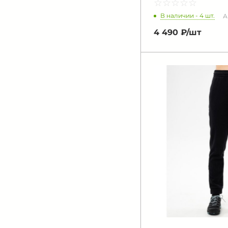
☆
★
☆
★
☆
★
☆
★
☆
★
В наличии - 4 шт.
А
4 490 ₽/
шт