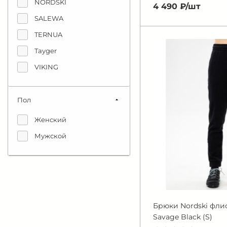
NORDSKI
4 490 ₽/
шт
SALEWA
TERNUA
Tayger
VIKING
Пол
Женский
Мужской
Брюки Nordski фли
Savage Black (S)