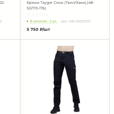
52-
Брюки Tayger Смок (Твил/Хаки),(48-
50/170-176)
☆
★
☆
★
☆
★
☆
★
☆
★
В наличии - 2 шт.
2
Арт.: НФ-00022372
5 750 ₽/
шт