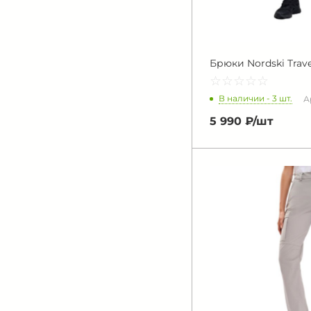
Брюки Nordski Trave
☆
★
☆
★
☆
★
☆
★
☆
★
В наличии - 3 шт.
А
5 990 ₽/
шт