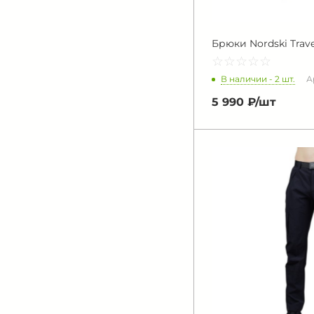
Брюки Nordski Travel
☆
★
☆
★
☆
★
☆
★
☆
★
В наличии - 2 шт.
А
5 990 ₽/
шт