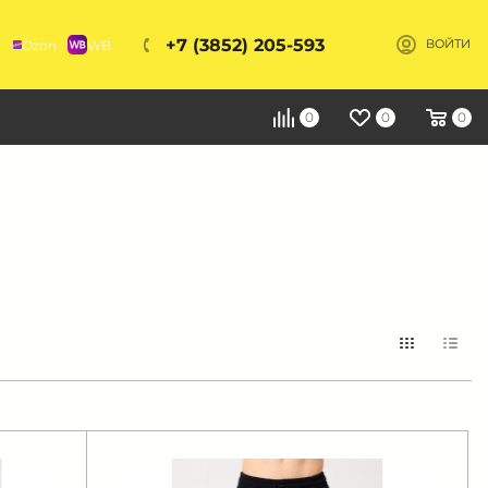
+7 (3852) 205-593
Ozon
WB
ВОЙТИ
Я
0
0
0