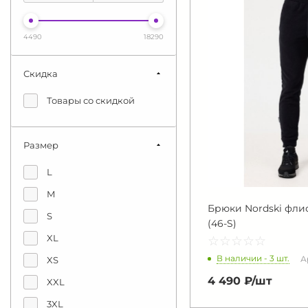
4490
18290
Скидка
Товары со скидкой
Размер
L
M
Брюки Nordski флис
S
(46-S)
XL
☆
★
☆
★
☆
★
☆
★
☆
★
В наличии - 3 шт.
А
XS
4 490 ₽/
шт
XXL
3XL