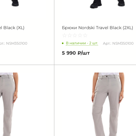
l Black (XL)
Брюки Nordski Travel Black (2XL)
☆
★
☆
★
☆
★
☆
★
☆
★
В наличии - 2 шт.
рт.: NSM350100
Арт.: NSM350100
5 990 ₽/
шт