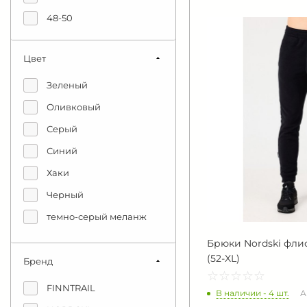
48-50
52-54
Цвет
Зеленый
Оливковый
Серый
Синий
Хаки
Черный
темно-серый меланж
Брюки Nordski флис
(52-XL)
Бренд
☆
★
☆
★
☆
★
☆
★
☆
★
FINNTRAIL
В наличии - 4 шт.
А