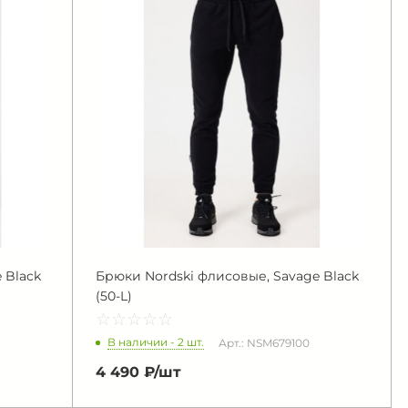
 Black
Брюки Nordski флисовые, Savage Black
(50-L)
☆
★
☆
★
☆
★
☆
★
☆
★
В наличии - 2 шт.
Арт.: NSM679100
4 490 ₽/
шт