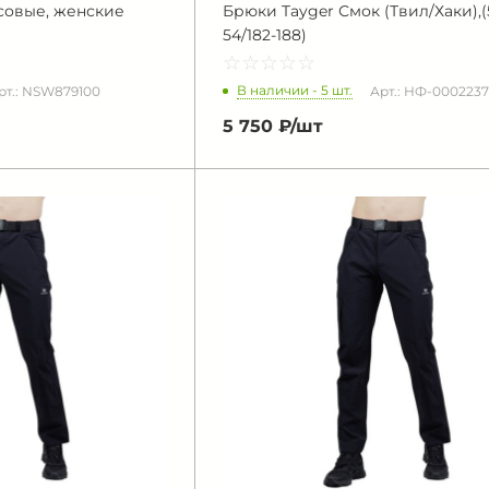
совые, женские
Брюки Tayger Смок (Твил/Хаки),(
54/182-188)
☆
★
☆
★
☆
★
☆
★
☆
★
В наличии - 5 шт.
рт.: NSW879100
Арт.: НФ-0002237
5 750 ₽/
шт