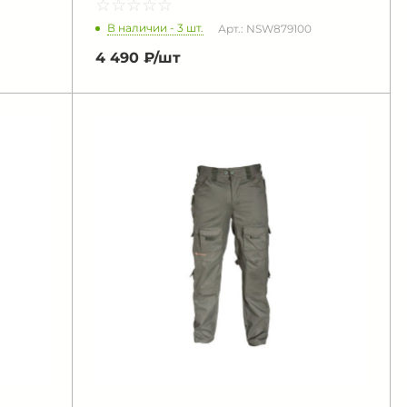
☆
★
☆
★
☆
★
☆
★
☆
★
В наличии - 3 шт.
Арт.: NSW879100
4 490 ₽/
шт