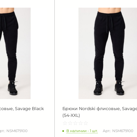
овые, Savage Black
Брюки Nordski флисовые, Savage
(54-XXL)
☆
★
☆
★
☆
★
☆
★
☆
★
В наличии - 1 шт.
рт.: NSM679100
Арт.: NSM679100