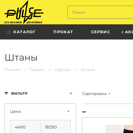
Твой
пульс
КАТАЛОГ
ПРОКАТ
СЕРВИС
АК
Твой
Штаны
пульс:
сеть
магазинов
для
Главная
Товары
Одежда
Штаны
активных
в
Барнауле:
Сортировка
ФИЛЬТР
Цена