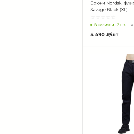
Брюки Nordski фли
Savage Black (XL)
☆
★
☆
★
☆
★
☆
★
☆
★
В наличии - 3 шт.
А
4 490 ₽/
шт