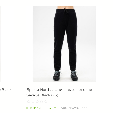
 Black
Брюки Nordski флисовые, женские
Savage Black (XS)
☆
★
☆
★
☆
★
☆
★
☆
★
В наличии - 3 шт.
Арт.: NSW879100