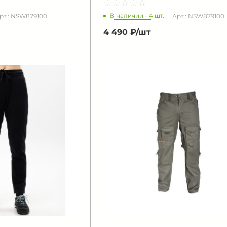
☆
★
☆
★
☆
★
☆
★
☆
★
В наличии - 4 шт.
рт.: NSW879100
Арт.: NSW879100
4 490 ₽/
шт