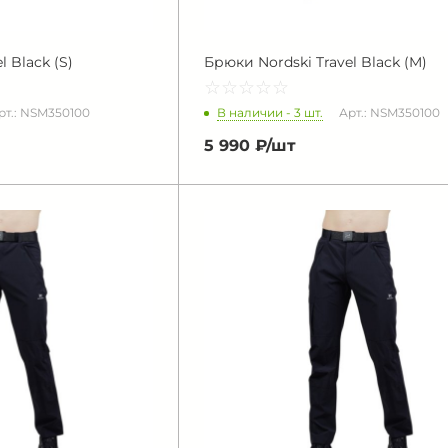
 Black (S)
Брюки Nordski Travel Black (M)
☆
★
☆
★
☆
★
☆
★
☆
★
В наличии - 3 шт.
рт.: NSM350100
Арт.: NSM350100
5 990 ₽/
шт