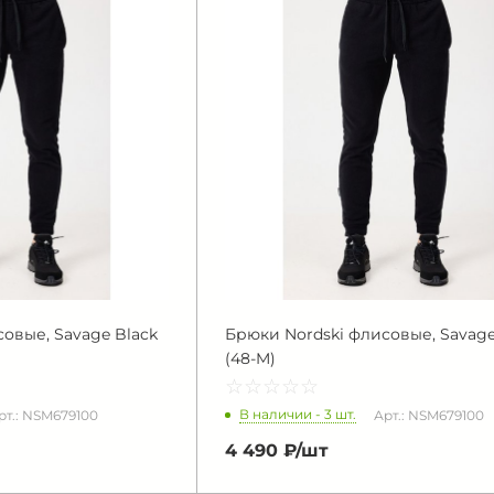
овые, Savage Black
Брюки Nordski флисовые, Savage
(48-M)
☆
★
☆
★
☆
★
☆
★
☆
★
В наличии - 3 шт.
рт.: NSM679100
Арт.: NSM679100
4 490 ₽/
шт