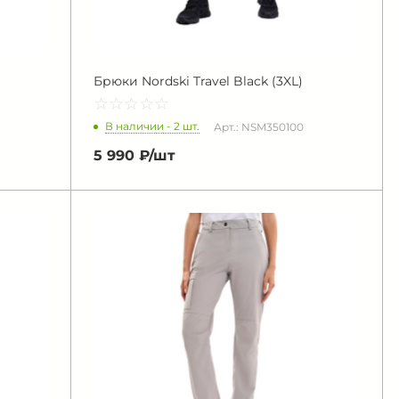
Брюки Nordski Travel Black (3XL)
☆
★
☆
★
☆
★
☆
★
☆
★
В наличии - 2 шт.
Арт.: NSM350100
5 990 ₽/
шт