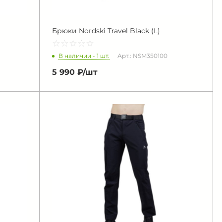
Брюки Nordski Travel Black (L)
☆
★
☆
★
☆
★
☆
★
☆
★
В наличии - 1 шт.
Арт.: NSM350100
5 990 ₽/
шт