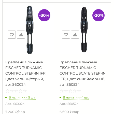
-30%
-20%
Крепления лыжные
Крепления лыжные
FISCHER TURNAMIC
FISCHER TURNAMIC
CONTROL STEP-IN IFP,
CONTROL SCATE STEP-IN
цвет черный/серый,
IFP, цвет синий/черный,
арт.S60024
арт.S60524
☆
★
☆
★
☆
★
☆
★
☆
★
☆
★
☆
★
☆
★
☆
★
☆
★
В наличии - 5 шт.
В наличии - 1 шт.
Арт.: S60024
Арт.: S60524
7 200 ₽/
пар
6 600 ₽/
пар