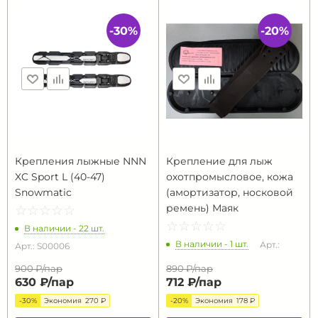
-30%
-20%
Крепления лыжные NNN
Крепление для лыж
XC Sport L (40-47)
охотпромысловое, кожа
Snowmatic
(амортизатор, носковой
ремень) Маяк
☆
★
☆
★
☆
★
☆
★
☆
★
☆
★
☆
★
☆
★
☆
★
☆
★
В наличии - 22 шт.
В наличии - 1 шт.
Арт.:
Арт.: S00006
900 ₽/
пар
890 ₽/
пар
630 ₽/
пар
712 ₽/
пар
-30%
Экономия
270 ₽
-20%
Экономия
178 ₽