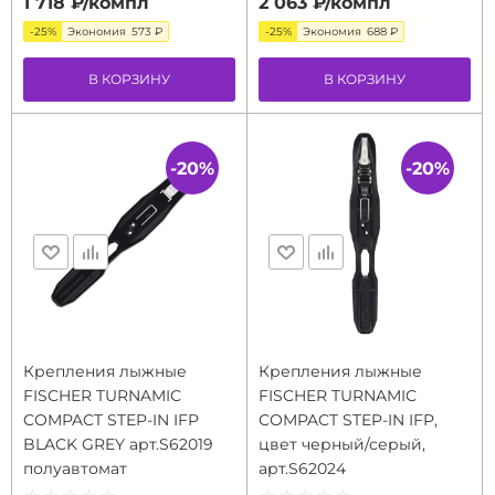
1 718 ₽/
компл
2 063 ₽/
компл
-25%
Экономия
573 ₽
-25%
Экономия
688 ₽
В КОРЗИНУ
В КОРЗИНУ
-20%
-20%
Крепления лыжные
Крепления лыжные
FISCHER TURNAMIC
FISCHER TURNAMIC
COMPACT STEP-IN IFP
COMPACT STEP-IN IFP,
BLACK GREY арт.S62019
цвет черный/серый,
полуавтомат
арт.S62024