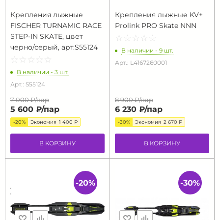
Крепления лыжные
Крепления лыжные KV+
FISCHER TURNAMIC RACE
Prolink PRO Skate NNN
STEP-IN SKATE, цвет
☆
★
☆
★
☆
★
☆
★
☆
★
черно/серый, арт.S55124
В наличии - 9 шт.
☆
★
☆
★
☆
★
☆
★
☆
★
Арт.: L4167260001
В наличии - 3 шт.
Арт.: S55124
7 000 ₽/
пар
8 900 ₽/
пар
5 600 ₽/
пар
6 230 ₽/
пар
-20%
Экономия
1 400 ₽
-30%
Экономия
2 670 ₽
В КОРЗИНУ
В КОРЗИНУ
-20%
-30%