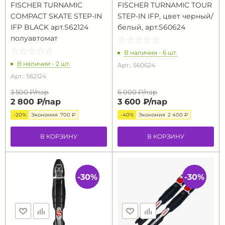
FISCHER TURNAMIC
FISCHER TURNAMIC TOUR
COMPACT SKATE STEP-IN
STEP-IN IFP, цвет черный/
IFP BLACK арт.S62124
белый, арт.S60624
полуавтомат
☆
★
☆
★
☆
★
☆
★
☆
★
☆
★
☆
★
☆
★
☆
★
☆
★
В наличии - 6 шт.
В наличии - 2 шт.
Арт.: S60624
Арт.: S62124
3 500 ₽/
пар
6 000 ₽/
пар
2 800 ₽/
пар
3 600 ₽/
пар
-20%
Экономия
700 ₽
-40%
Экономия
2 400 ₽
В КОРЗИНУ
В КОРЗИНУ
-30%
-30%