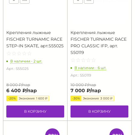
Крепления лыжные
Крепления лыжные
FISCHER TURNAMIC RACE
FISCHER TURNAMIC RACE
STEP-IN SKATE, арт.S55025
PRO CLASSIC IFP, арт.
S50119
☆
★
☆
★
☆
★
☆
★
☆
★
☆
★
☆
★
☆
★
☆
★
☆
★
В наличии - 2 шт.
В наличии - 6 шт.
Арт.: S55025
Арт.: S50119
8 000 ₽/
пар
10 000 ₽/
пар
6 400 ₽/
пар
7 000 ₽/
пар
-20%
Экономия
1 600 ₽
-30%
Экономия
3 000 ₽
В КОРЗИНУ
В КОРЗИНУ