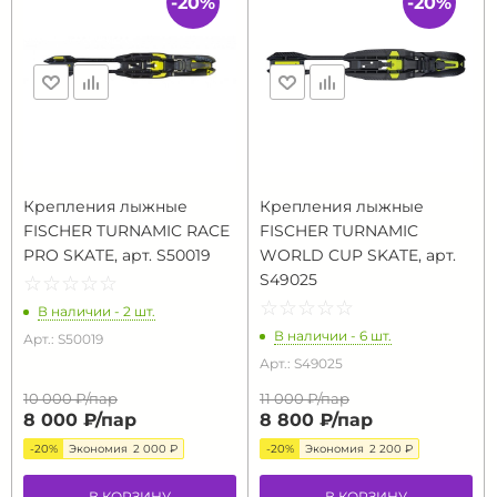
-20%
-20%
Крепления лыжные
Крепления лыжные
FISCHER TURNAMIC RACE
FISCHER TURNAMIC
PRO SKATE, арт. S50019
WORLD CUP SKATE, арт.
S49025
☆
★
☆
★
☆
★
☆
★
☆
★
☆
★
☆
★
☆
★
☆
★
☆
★
В наличии - 2 шт.
В наличии - 6 шт.
Арт.: S50019
Арт.: S49025
10 000 ₽/
пар
11 000 ₽/
пар
8 000 ₽/
пар
8 800 ₽/
пар
-20%
Экономия
2 000 ₽
-20%
Экономия
2 200 ₽
В КОРЗИНУ
В КОРЗИНУ