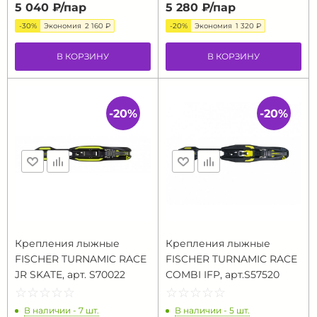
5 040 ₽/
пар
5 280 ₽/
пар
-30%
Экономия
2 160 ₽
-20%
Экономия
1 320 ₽
В КОРЗИНУ
В КОРЗИНУ
-20%
-20%
Крепления лыжные
Крепления лыжные
FISCHER TURNAMIC RACE
FISCHER TURNAMIC RACE
JR SKATE, арт. S70022
COMBI IFP, арт.S57520
☆
★
☆
★
☆
★
☆
★
☆
★
☆
★
☆
★
☆
★
☆
★
☆
★
В наличии - 7 шт.
В наличии - 5 шт.