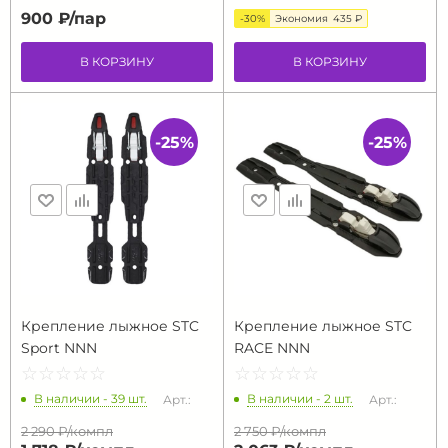
900 ₽/
пар
-30%
Экономия
435 ₽
В КОРЗИНУ
В КОРЗИНУ
-25%
-25%
Крепление лыжное STC
Крепление лыжное STC
Sport NNN
RACE NNN
☆
★
☆
★
☆
★
☆
★
☆
★
☆
★
☆
★
☆
★
☆
★
☆
★
В наличии - 39 шт.
В наличии - 2 шт.
Арт.:
Арт.:
2 290 ₽/
компл
2 750 ₽/
компл