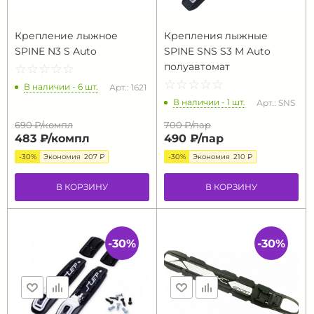
Крепление лыжное
Крепления лыжные
SPINE N3 S Auto
SPINE SNS S3 M Auto
полуавтомат
☆
★
☆
★
☆
★
☆
★
☆
★
☆
★
☆
★
☆
★
☆
★
☆
★
В наличии - 6 шт.
Арт.: 1621
В наличии - 1 шт.
Арт.: SNS
690 ₽/
компл
700 ₽/
пар
483 ₽/
компл
490 ₽/
пар
-30%
Экономия
207 ₽
-30%
Экономия
210 ₽
В КОРЗИНУ
В КОРЗИНУ
-30%
-30%