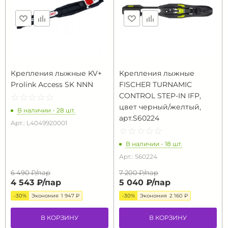
Крепления лыжные KV+
Крепления лыжные
Prolink Access SK NNN
FISCHER TURNAMIC
CONTROL STEP-IN IFP,
☆
★
☆
★
☆
★
☆
★
☆
★
цвет черный/желтый,
В наличии - 28 шт.
арт.S60224
Арт.: L4049920001
☆
★
☆
★
☆
★
☆
★
☆
★
В наличии - 18 шт.
Арт.: S60224
6 490 ₽/
пар
7 200 ₽/
пар
4 543 ₽/
пар
5 040 ₽/
пар
-30%
Экономия
1 947 ₽
-30%
Экономия
2 160 ₽
В КОРЗИНУ
В КОРЗИНУ