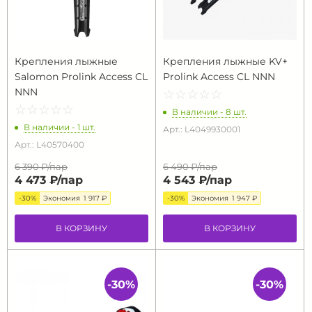
Крепления лыжные
Крепления лыжные KV+
Salomon Prolink Access CL
Prolink Access CL NNN
NNN
☆
★
☆
★
☆
★
☆
★
☆
★
☆
★
☆
★
☆
★
☆
★
☆
★
В наличии - 8 шт.
В наличии - 1 шт.
Арт.: L4049930001
Арт.: L40570400
6 390 ₽/
пар
6 490 ₽/
пар
4 473 ₽/
пар
4 543 ₽/
пар
-30%
Экономия
1 917 ₽
-30%
Экономия
1 947 ₽
В КОРЗИНУ
В КОРЗИНУ
-30%
-30%