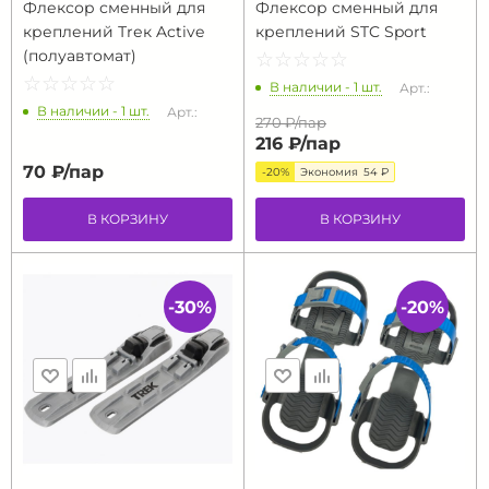
Флексор сменный для
Флексор сменный для
креплений Тrек Active
креплений STC Sport
(полуавтомат)
☆
★
☆
★
☆
★
☆
★
☆
★
☆
★
☆
★
☆
★
☆
★
☆
★
В наличии - 1 шт.
Арт.:
В наличии - 1 шт.
Арт.:
270 ₽/
пар
216 ₽/
пар
70 ₽/
пар
-20%
Экономия
54 ₽
В КОРЗИНУ
В КОРЗИНУ
-30%
-20%