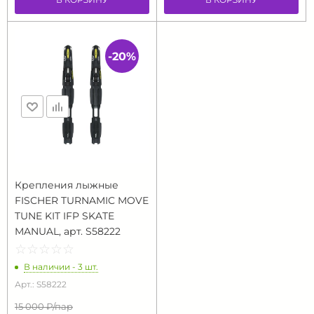
-20%
Крепления лыжные
FISCHER TURNAMIC MOVE
TUNE KIT IFP SKATE
MANUAL, арт. S58222
☆
★
☆
★
☆
★
☆
★
☆
★
В наличии - 3 шт.
Арт.: S58222
15 000 ₽/
пар