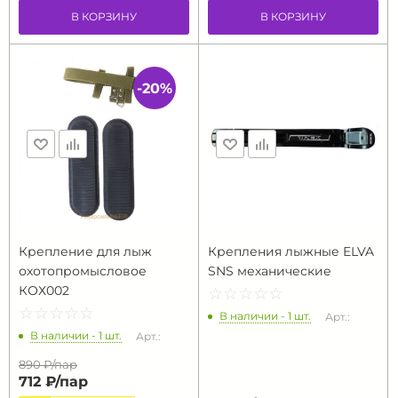
В КОРЗИНУ
В КОРЗИНУ
-20%
Крепление для лыж
Крепления лыжные ELVA
охотопромысловое
SNS механические
КОХ002
☆
★
☆
★
☆
★
☆
★
☆
★
☆
★
☆
★
☆
★
☆
★
☆
★
В наличии - 1 шт.
Арт.:
В наличии - 1 шт.
Арт.:
890 ₽/
пар
712 ₽/
пар