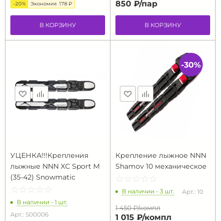
850 ₽/
пар
-20%
Экономия
178 ₽
В КОРЗИНУ
В КОРЗИНУ
-30%
УЦЕНКА!!!Крепления
Крепление лыжное NNN
лыжные NNN XC Sport M
Shamov 10 механическое
(35-42) Snowmatic
☆
★
☆
★
☆
★
☆
★
☆
★
☆
★
☆
★
☆
★
☆
★
☆
★
В наличии - 3 шт.
Арт.: 10
В наличии - 1 шт.
1 450 ₽/
компл
Арт.: S00006
1 015 ₽/
компл