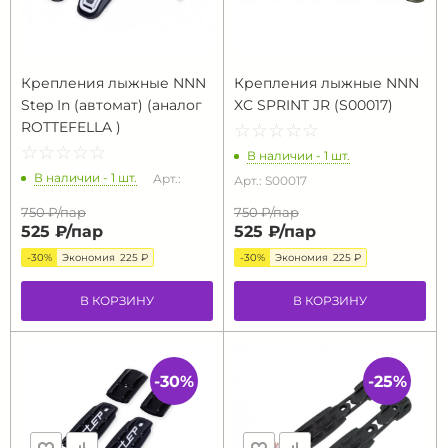
Крепления лыжные NNN
Крепления лыжные NNN
Step In (автомат) (аналог
XC SPRINT JR (S00017)
ROTTEFELLA )
☆
★
☆
★
☆
★
☆
★
☆
★
☆
★
☆
★
☆
★
☆
★
☆
★
В наличии - 1 шт.
В наличии - 1 шт.
Арт.:
Арт.: S00017
750 ₽/
пар
750 ₽/
пар
525 ₽/
пар
525 ₽/
пар
-30%
Экономия
225 ₽
-30%
Экономия
225 ₽
В КОРЗИНУ
В КОРЗИНУ
-30%
-25%