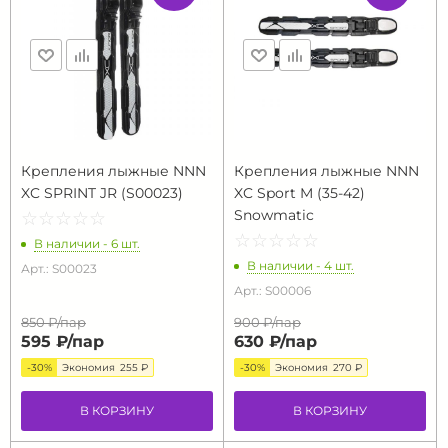
Крепления лыжные NNN
Крепления лыжные NNN
XC SPRINT JR (S00023)
XC Sport M (35-42)
Snowmatic
☆
★
☆
★
☆
★
☆
★
☆
★
☆
★
☆
★
☆
★
☆
★
☆
★
В наличии - 6 шт.
В наличии - 4 шт.
Арт.: S00023
Арт.: S00006
850 ₽/
пар
900 ₽/
пар
595 ₽/
пар
630 ₽/
пар
-30%
Экономия
255 ₽
-30%
Экономия
270 ₽
В КОРЗИНУ
В КОРЗИНУ