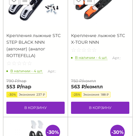
Крепления лыжные STC
Крепление лыжное STC
STEP BLACK NNN
X-TOUR NNN
(автомат) (аналог
☆
★
☆
★
☆
★
☆
★
☆
★
ROTTEFELLA)
В наличии - 4 шт.
Арт.:
☆
★
☆
★
☆
★
☆
★
☆
★
В наличии - 4 шт.
Арт.:
790 ₽/
пар
750 ₽/
компл
553 ₽/
пар
563 ₽/
компл
-30%
Экономия
237 ₽
-25%
Экономия
188 ₽
В КОРЗИНУ
В КОРЗИНУ
-30%
-30%