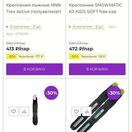
Крепления лыжные NNN
Крепление SNOWMATIC
Тrек Active (полуавтомат)
K3 KIDS SOFT free size
☆
★
☆
★
☆
★
☆
★
☆
★
☆
★
☆
★
☆
★
☆
★
☆
★
В наличии - 3 шт.
В наличии - 2 шт.
Арт.:
Арт.: КПАИУ
590 ₽/
пар
590 ₽/
пар
413 ₽/
пар
472 ₽/
пар
-30%
Экономия
177 ₽
-20%
Экономия
118 ₽
В КОРЗИНУ
В КОРЗИНУ
-30%
-30%