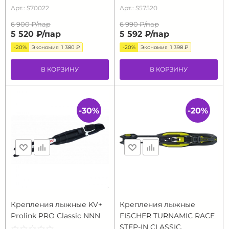
Арт.: S70022
Арт.: S57520
6 900 ₽/
пар
6 990 ₽/
пар
5 520 ₽/
пар
5 592 ₽/
пар
-20%
Экономия
1 380 ₽
-20%
Экономия
1 398 ₽
В КОРЗИНУ
В КОРЗИНУ
-30%
-20%
Крепления лыжные KV+
Крепления лыжные
Prolink PRO Classic NNN
FISCHER TURNAMIC RACE
STEP-IN CLASSIC,
☆
★
☆
★
☆
★
☆
★
☆
★