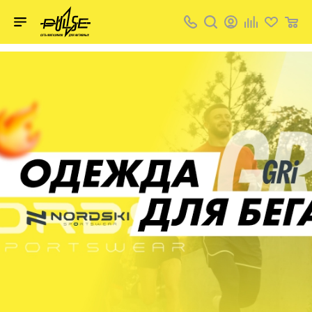
Твой
пульс
Акции
Сайт
Твой
пульс