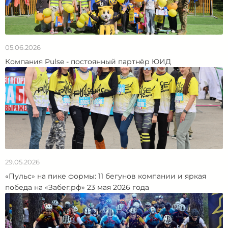
05.06.2026
Компания Pulse - постоянный партнёр ЮИД
29.05.2026
«Пульс» на пике формы: 11 бегунов компании и яркая
победа на «Забег.рф» 23 мая 2026 года