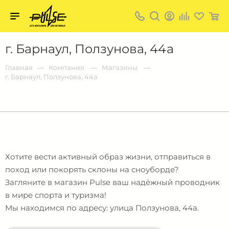
Твой
пульс
Твой
г. Барнаул, Ползунова, 44а
пульс:
сеть
магазинов
Главная
Компания
Магазины
для
г. Барнаул, Ползунова, 44а
активных
в
Барнауле:
Хотите вести активный образ жизни, отправиться в
поход или покорять склоны на сноуборде?
Загляните в магазин Pulse ваш надёжный проводник
в мире спорта и туризма!
Мы находимся по адресу: улица Ползунова, 44а.