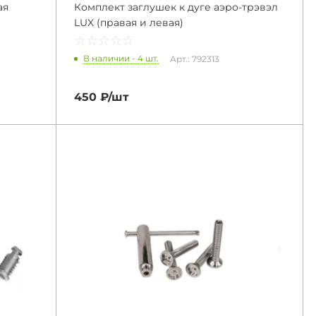
ая
Комплект заглушек к дуге аэро-трэвэл
LUX (правая и левая)
☆
★
☆
★
☆
★
☆
★
☆
★
В наличии - 4 шт.
Арт.: 792313
450 ₽/
шт