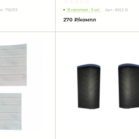
☆
★
☆
★
☆
★
☆
★
☆
★
В наличии - 5 шт.
т.: 792313
Арт.: 8922.15
270 ₽/
компл