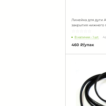
Линейка для дуги A
закрытия нижнего п
☆
★
☆
★
☆
★
☆
★
☆
★
В наличии - 1 шт.
Ар
460 ₽/
упак