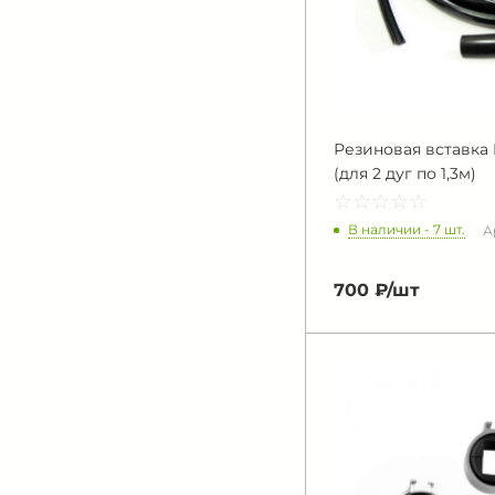
Резиновая вставка
(для 2 дуг по 1,3м)
☆
★
☆
★
☆
★
☆
★
☆
★
В наличии - 7 шт.
А
700 ₽/
шт