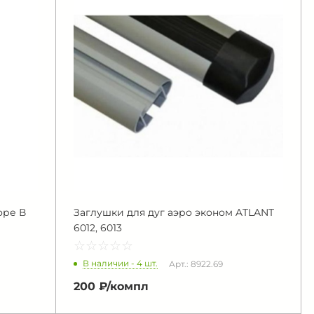
оре В
Заглушки для дуг аэро эконом ATLANT
6012, 6013
☆
★
☆
★
☆
★
☆
★
☆
★
В наличии - 4 шт.
Арт.: 8922.69
200 ₽/
компл