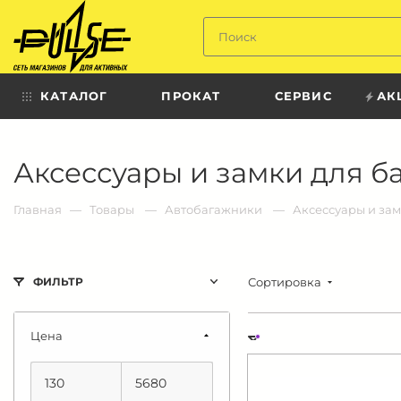
Твой
пульс
КАТАЛОГ
ПРОКАТ
СЕРВИС
АК
Твой
Аксессуары и замки для б
пульс:
сеть
магазинов
для
Главная
Товары
Автобагажники
Аксессуары и за
активных
в
Барнауле:
Сортировка
ФИЛЬТР
Цена