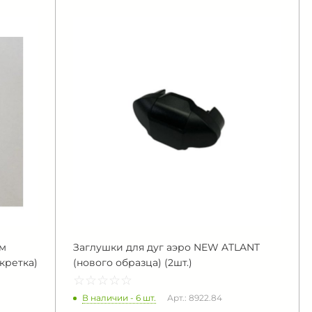
ам
Заглушки для дуг аэро NEW ATLANT
екретка)
(нового образца) (2шт.)
☆
★
☆
★
☆
★
☆
★
☆
★
В наличии - 6 шт.
Арт.: 8922.84