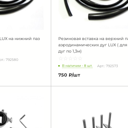
 LUX на нижний паз
Резиновая вставка на верхний п
аэродинамических дуг LUX ( для 
дуг по 1,3м)
☆
★
☆
★
☆
★
☆
★
☆
★
рт.: 792580
В наличии - 8 шт.
Арт.: 792573
750 ₽/
шт