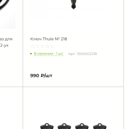
аз для
Ключ Thule № 218
2-ух
☆
★
☆
★
☆
★
☆
★
☆
★
В наличии - 1 шт.
Арт.: 1500002218
990 ₽/
шт