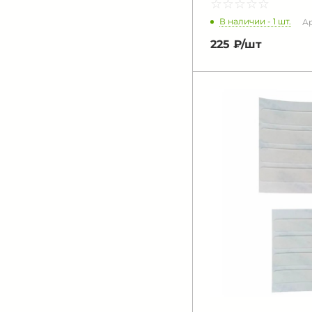
☆
★
☆
★
☆
★
☆
★
☆
★
В наличии - 1 шт.
Ар
225 ₽/
шт