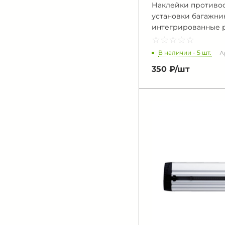
Наклейки противос
установки багажни
интегрированные 
☆
★
☆
★
☆
★
☆
★
☆
★
В наличии - 5 шт.
А
350 ₽/
шт