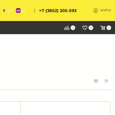
+7 (3852) 205-593
Ozon
WB
ВОЙТИ
Я
0
0
0