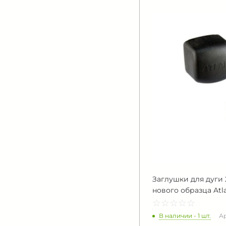
Заглушки для дуги 
нового образца Atl
☆
★
☆
★
☆
★
☆
★
☆
★
В наличии - 1 шт.
Ар