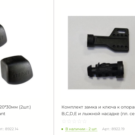
20*30мм (2шт.)
Комплект замка и ключа к опор
ant
B,C,D,E и лыжной насадке (пл. с
☆
★
☆
★
☆
★
☆
★
☆
★
В наличии - 2 шт.
т.: 8922.14
Арт.: 8922.19