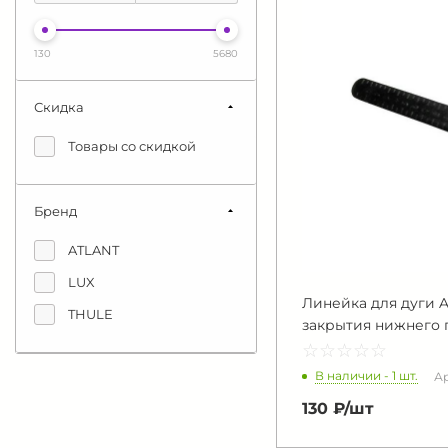
130
5680
Скидка
Товары со скидкой
Бренд
ATLANT
LUX
Линейка для дуги A
THULE
закрытия нижнего па
☆
★
☆
★
☆
★
☆
★
☆
★
В наличии - 1 шт.
Ар
130 ₽/
шт