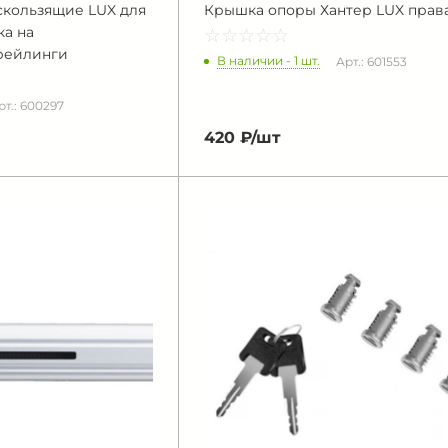
кользящие LUX для
Крышка опоры Хантер LUX прав
ка на
☆
★
☆
★
☆
★
☆
★
☆
★
рейлинги
В наличии - 1 шт.
Арт.: 601553
рт.: 600297
420 ₽/
шт