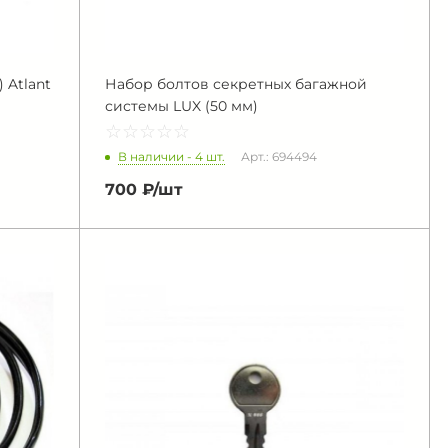
 Atlant
Набор болтов секретных багажной
системы LUX (50 мм)
☆
★
☆
★
☆
★
☆
★
☆
★
В наличии - 4 шт.
Арт.: 694494
700 ₽/
шт