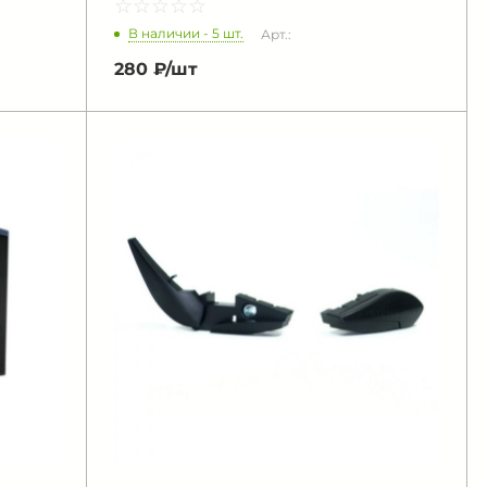
☆
★
☆
★
☆
★
☆
★
☆
★
В наличии - 5 шт.
Арт.:
280 ₽/
шт