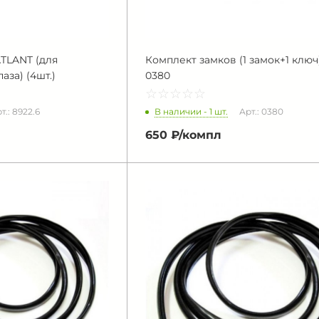
TLANT (для
Комплект замков (1 замок+1 ключ)
аза) (4шт.)
0380
☆
★
☆
★
☆
★
☆
★
☆
★
В наличии - 1 шт.
т.: 8922.6
Арт.: 0380
650 ₽/
компл