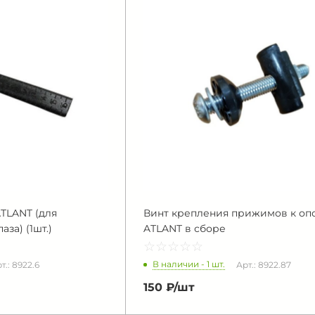
TLANT (для
Винт крепления прижимов к оп
за) (1шт.)
ATLANT в сборе
☆
★
☆
★
☆
★
☆
★
☆
★
В наличии - 1 шт.
т.: 8922.6
Арт.: 8922.87
150 ₽/
шт