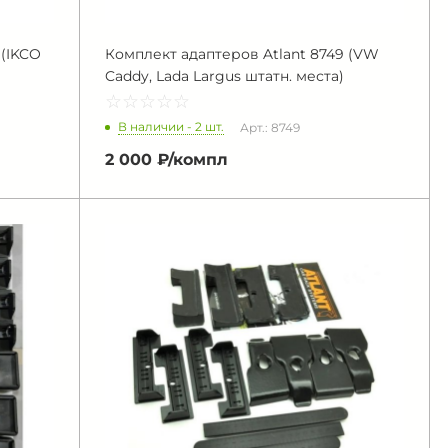
 (IKCO
Комплект адаптеров Atlant 8749 (VW
Caddy, Lada Largus штатн. места)
☆
★
☆
★
☆
★
☆
★
☆
★
В наличии - 2 шт.
Арт.: 8749
2 000 ₽/
компл