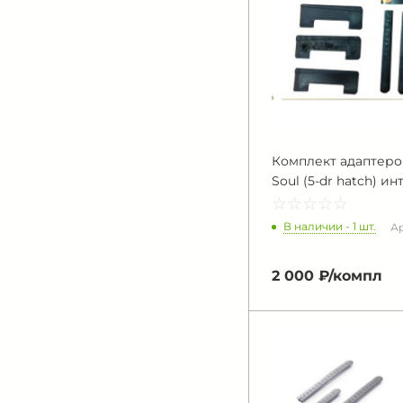
Комплект адаптеров 
Soul (5-dr hatch) инт.
☆
★
☆
★
☆
★
☆
★
☆
★
В наличии - 1 шт.
Ар
2 000 ₽/
компл