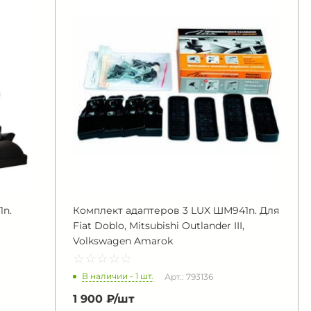
1n.
Комплект адаптеров 3 LUX ШМ941n. Для
Fiat Doblo, Mitsubishi Outlander III,
Volkswagen Amarok
☆
★
☆
★
☆
★
☆
★
☆
★
В наличии - 1 шт.
Арт.: 793136
1 900 ₽/
шт