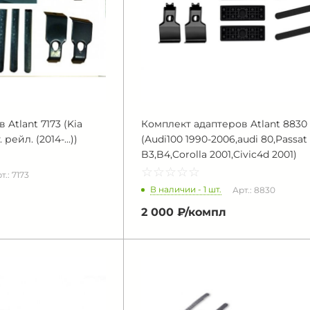
Atlant 7173 (Kia
Комплект адаптеров Atlant 8830
 рейл. (2014-...))
(Audi100 1990-2006,audi 80,Passat
B3,B4,Corolla 2001,Civic4d 2001)
☆
★
☆
★
☆
★
☆
★
☆
★
т.: 7173
В наличии - 1 шт.
Арт.: 8830
2 000 ₽/
компл