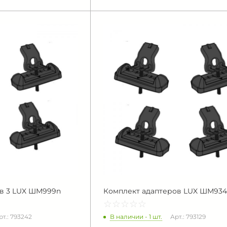
в 3 LUX ШМ999n
Комплект адаптеров LUX ШМ934
☆
★
☆
★
☆
★
☆
★
☆
★
В наличии - 1 шт.
рт.: 793242
Арт.: 793129