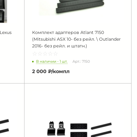
Lexus
Комплект адаптеров Atlant 7150
(Mitsubishi ASX 10- без рейл. \ Outlander
2016- без рейл. и штатн.)
☆
★
☆
★
☆
★
☆
★
☆
★
В наличии - 1 шт.
Арт.: 7150
2 000 ₽/
компл