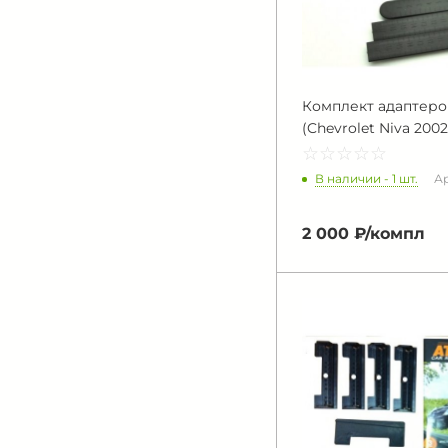
Комплект адаптеров
(Chevrolet Niva 2002.
☆
★
☆
★
☆
★
☆
★
☆
★
В наличии - 1 шт.
Ар
2 000 ₽/
компл