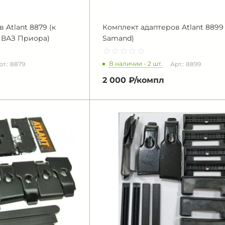
 Atlant 8879 (к
Комплект адаптеров Atlant 8899
 ВАЗ Приора)
Samand)
☆
★
☆
★
☆
★
☆
★
☆
★
В наличии - 2 шт.
рт.: 8879
Арт.: 8899
2 000 ₽/
компл