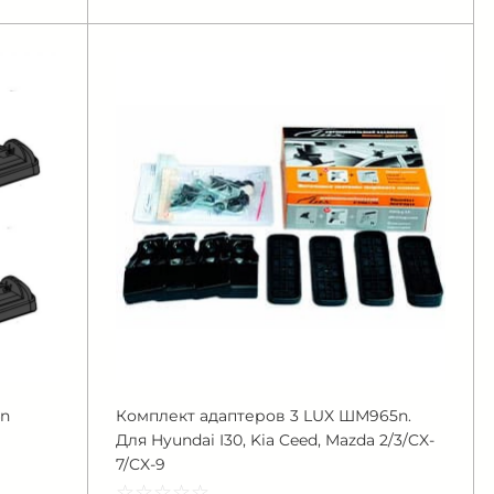
n
Комплект адаптеров 3 LUX ШМ965n.
Для Hyundai I30, Kia Ceed, Mazda 2/3/CX-
7/CX-9
☆
★
☆
★
☆
★
☆
★
☆
★