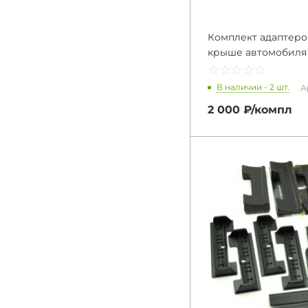
Комплект адаптеров
крыше автомобиля
☆
★
☆
★
☆
★
☆
★
☆
★
В наличии - 2 шт.
А
2 000 ₽/
компл