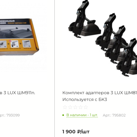
в 3 LUX ШМ911n.
Комплект адаптеров 3 LUX ШМ81
Используется с БК3
☆
★
☆
★
☆
★
☆
★
☆
★
В наличии - 1 шт.
рт.: 793099
Арт.: 795802
1 900 ₽/
шт