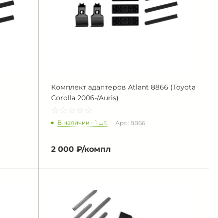
Комплект адаптеров Atlant 8866 (Toyota
Corolla 2006-/Auris)
☆
★
☆
★
☆
★
☆
★
☆
★
В наличии - 1 шт.
Арт.: 8866
2 000 ₽/
компл