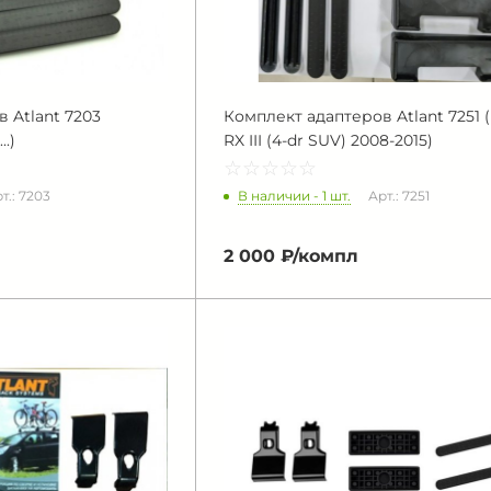
 Atlant 7203
Комплект адаптеров Atlant 7251 (
..)
RX III (4-dr SUV) 2008-2015)
☆
★
☆
★
☆
★
☆
★
☆
★
В наличии - 1 шт.
т.: 7203
Арт.: 7251
2 000 ₽/
компл