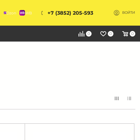
+7 (3852) 205-593
Ozon
WB
ВОЙТИ
Я
0
0
0