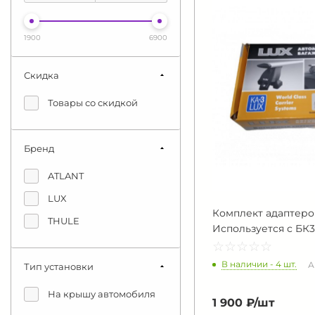
1900
6900
Скидка
Товары со скидкой
Бренд
ATLANT
LUX
Комплект адаптеро
THULE
Используется с БК3
☆
★
☆
★
☆
★
☆
★
☆
★
В наличии - 4 шт.
А
Тип установки
На крышу автомобиля
1 900 ₽/
шт