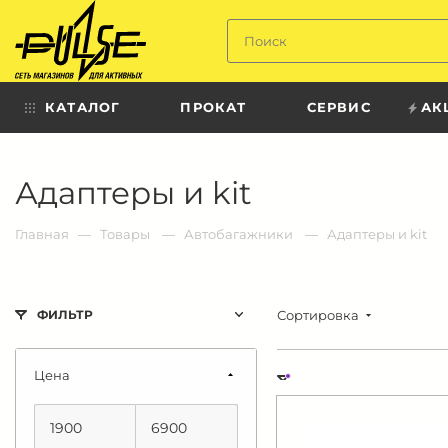
Твой
пульс
КАТАЛОГ
ПРОКАТ
СЕРВИС
АК
Твой
Адаптеры и kit
пульс:
сеть
магазинов
для
Главная
Товары
Автобагажники
Адаптеры и kit
активных
в
Барнауле:
Сортировка
ФИЛЬТР
Цена