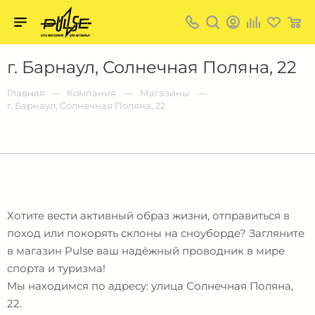
Твой
пульс
Твой
г. Барнаул, Солнечная Поляна, 22
пульс:
сеть
магазинов
Главная
Компания
Магазины
для
г. Барнаул, Солнечная Поляна, 22
активных
в
Барнауле:
Хотите вести активный образ жизни, отправиться в
поход или покорять склоны на сноуборде? Загляните
в магазин Pulse ваш надёжный проводник в мире
спорта и туризма!
Мы находимся по адресу: улица Солнечная Поляна,
22.