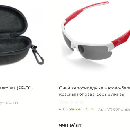
remiera (PR-FO)
Очки велосипедные матово-бела
красным оправа, серые линзы
☆
★
☆
★
☆
★
☆
★
☆
★
рт.: PR-FO
В наличии - 3 шт.
Арт.: VG 067 white
990 ₽/
шт