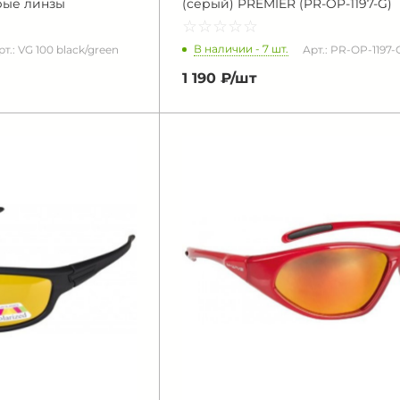
рые линзы
(серый) PREMIER (PR-OP-1197-G)
☆
★
☆
★
☆
★
☆
★
☆
★
В наличии - 7 шт.
рт.: VG 100 black/green
Арт.: PR-OP-1197-
1 190 ₽/
шт