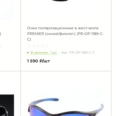
Очки поляризационные в жест.чехле
)
PREMIER (синий/фиолет.) (PR-OP-1189-C-
C)
☆
★
☆
★
☆
★
☆
★
☆
★
C
В наличии - 1 шт.
Арт.: PR-OP-1189-C-C
1 590 ₽/
шт