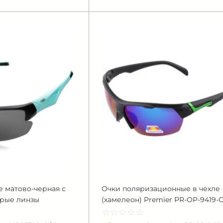
 матово-черная с
Очки поляризационные в чехле
ерые линзы
(хамелеон) Premier PR-OP-9419-
☆
★
☆
★
☆
★
☆
★
☆
★