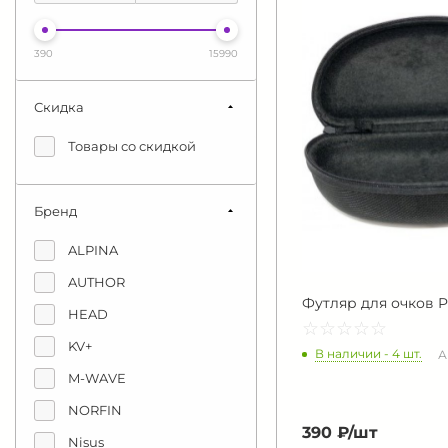
390
15990
Скидка
Товары со скидкой
Бренд
ALPINA
AUTHOR
Футляр для очков P
HEAD
☆
★
☆
★
☆
★
☆
★
☆
★
KV+
В наличии - 4 шт.
А
M-WAVE
NORFIN
390 ₽/
шт
Nisus