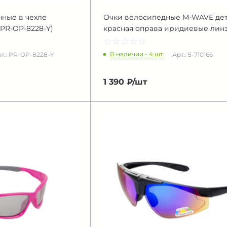
ные в чехле
Очки велосипедные М-WAVE де
PR-OP-8228-Y)
красная оправа иридиевые лин
☆
★
☆
★
☆
★
☆
★
☆
★
В наличии - 4 шт.
т.: PR-OP-8228-Y
Арт.: 5-710166
1 390 ₽/
шт