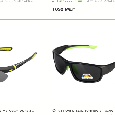
В наличии - 2 шт.
рт.: VG 067 black/blue
Арт.: PR-OP-9419
1 090 ₽/
шт
 матово-черная с
Очки поляризационные в чехле