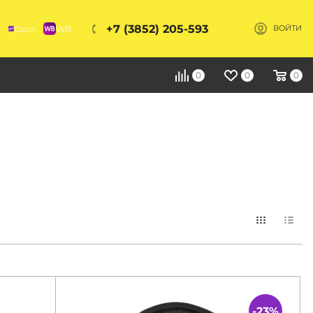
+7 (3852) 205-593
Ozon
WB
ВОЙТИ
Я
0
0
0
-23%