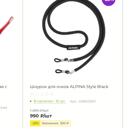
я с
Шнурок для очков ALPINA Style Black
☆
★
☆
★
☆
★
☆
★
☆
★
В наличии - 10 шт.
Арт.: A8803831
/red
1 290 ₽/
шт
990 ₽/
шт
-23%
Экономия
300 ₽