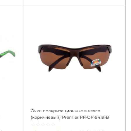
Очки поляризационные в чехле
C
(коричневый) Premier PR-OP-9419-B
☆
★
☆
★
☆
★
☆
★
☆
★