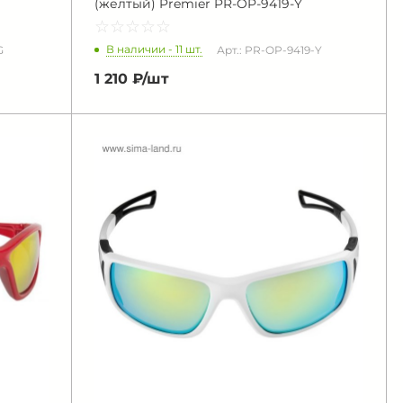
(желтый) Premier PR-OP-9419-Y
☆
★
☆
★
☆
★
☆
★
☆
★
В наличии - 11 шт.
G
Арт.: PR-OP-9419-Y
1 210 ₽/
шт