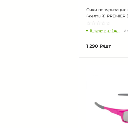
Очки поляризацион
(желтый) PREMIER (
☆
★
☆
★
☆
★
☆
★
☆
★
В наличии - 1 шт.
Ар
1 290 ₽/
шт