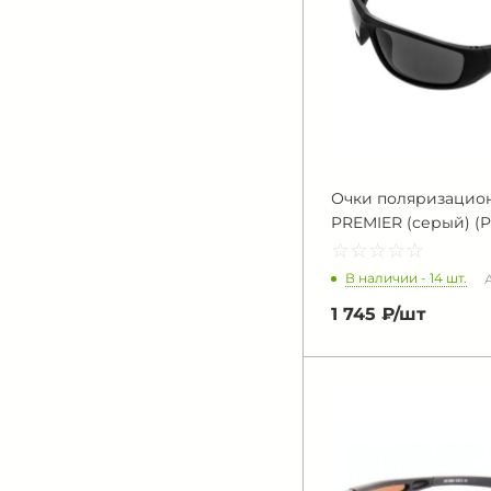
Очки поляризацион
PREMIER (серый) (P
☆
★
☆
★
☆
★
☆
★
☆
★
В наличии - 14 шт.
1 745 ₽/
шт