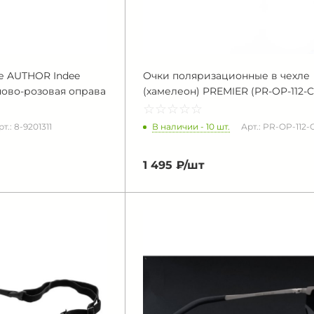
е AUTHOR Indee
Очки поляризационные в чехле
ново-розовая оправа
(хамелеон) PREMIER (PR-OP-112-C
☆
★
☆
★
☆
★
☆
★
☆
★
В наличии - 10 шт.
рт.: 8-9201311
Арт.: PR-OP-112-
1 495 ₽/
шт