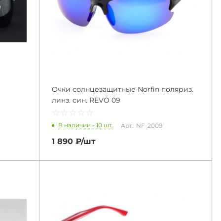
Очки солнцезащитные Norfin поляриз.
линз. син. REVO 09
☆
★
☆
★
☆
★
☆
★
☆
★
В наличии - 10 шт.
Арт.: NF-2009
1 890 ₽/
шт