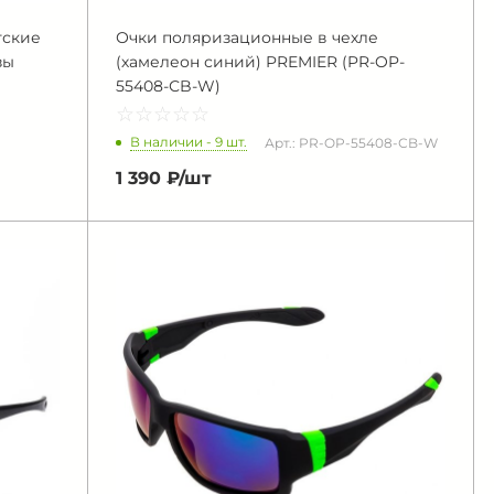
тские
Очки поляризационные в чехле
зы
(хамелеон синий) PREMIER (PR-OP-
55408-СB-W)
☆
★
☆
★
☆
★
☆
★
☆
★
В наличии - 9 шт.
Арт.: PR-OP-55408-СB-W
1 390 ₽/
шт