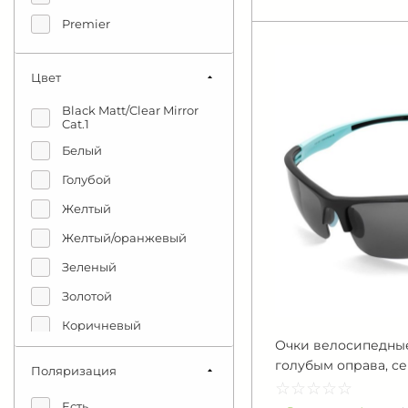
Premier
SCOTT
Цвет
STELS
Black Matt/Clear Mirror
VEITHDIA
Cat.1
Vinca sport
Белый
Тонар
Голубой
4KAAD
Желтый
720armour
Желтый/оранжевый
Зеленый
Золотой
Коричневый
Очки велосипедные
Красный
голубым оправа, с
Поляризация
Оранжевый
☆
★
☆
★
☆
★
☆
★
☆
★
Есть