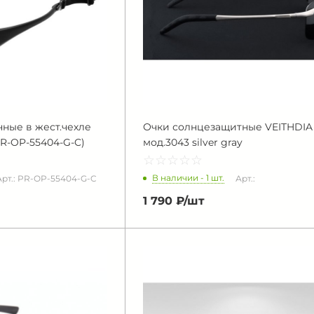
ные в жест.чехле
Очки солнцезащитные VEITHDIA
R-OP-55404-G-C)
мод.3043 silver gray
☆
★
☆
★
☆
★
☆
★
☆
★
В наличии - 1 шт.
Арт.: PR-OP-55404-G-C
Арт.:
1 790 ₽/
шт