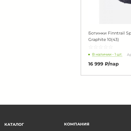
Ботинки Finntrail S
Graphite 10(43)
☆
★
☆
★
☆
★
☆
★
☆
★
В наличии - 1 шт.
Ар
16 999 ₽/
пар
КОМПАНИЯ
КАТАЛОГ