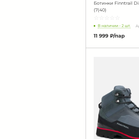
Ботинки Finntrail Di
(7(40)
☆
★
☆
★
☆
★
☆
★
☆
★
В наличии - 2 шт.
А
11 999 ₽/
пар