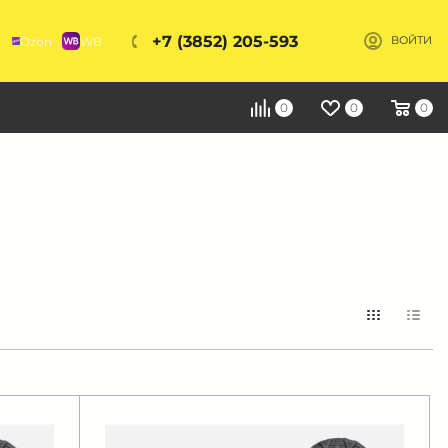
+7 (3852) 205-593
Ozon
WB
ВОЙТИ
Я
0
0
0