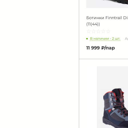
Ботинки Finntrail Di
(11(44))
☆
★
☆
★
☆
★
☆
★
☆
★
В наличии - 2 шт.
А
11 999 ₽/
пар