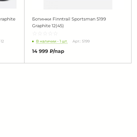
raphite
Ботинки Finntrail Sportsman 5199
Graphite 12(45)
☆
★
☆
★
☆
★
☆
★
☆
★
В наличии - 1 шт.
-12
Арт.: 5199
14 999 ₽/
пар