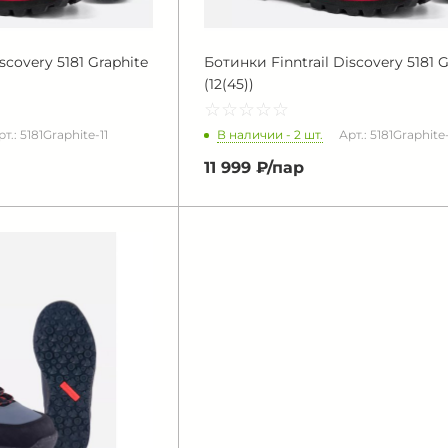
scovery 5181 Graphite
Ботинки Finntrail Discovery 5181 G
(12(45))
☆
★
☆
★
☆
★
☆
★
☆
★
В наличии - 2 шт.
рт.: 5181Graphite-11
Арт.: 5181Graphite
11 999 ₽/
пар