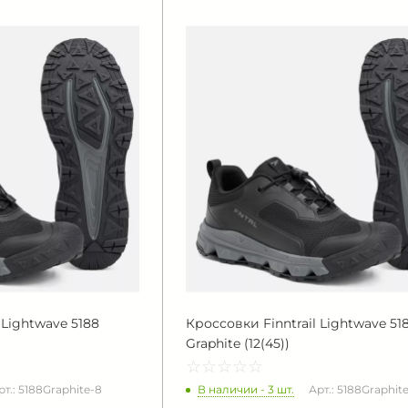
 Lightwave 5188
Кроссовки Finntrail Lightwave 51
Graphite (12(45))
☆
★
☆
★
☆
★
☆
★
☆
★
В наличии - 3 шт.
рт.: 5188Graphite-8
Арт.: 5188Graphite