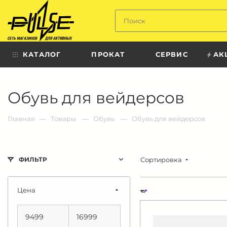
Твой
пульс
КАТАЛОГ
ПРОКАТ
СЕРВИС
АК
Твой
Обувь для вейдерсов
пульс:
сеть
магазинов
для
Главная
Товары
Обувь
Обувь для вейдерсов
активных
в
Барнауле:
Сортировка
ФИЛЬТР
Цена