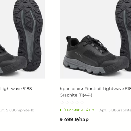
 Lightwave 5188
Кроссовки Finntrail Lightwave 51
Graphite (11(44))
☆
★
☆
★
☆
★
☆
★
☆
★
В наличии - 4 шт.
рт.: 5188Graphite-10
Арт.: 5188Graphite
9 499 ₽/
пар