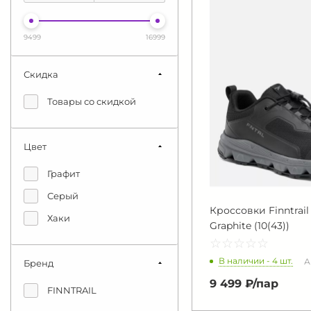
9499
16999
Скидка
Товары со скидкой
Цвет
Графит
Серый
Кроссовки Finntrail
Хаки
Graphite (10(43))
☆
★
☆
★
☆
★
☆
★
☆
★
В наличии - 4 шт.
А
Бренд
9 499 ₽/
пар
FINNTRAIL