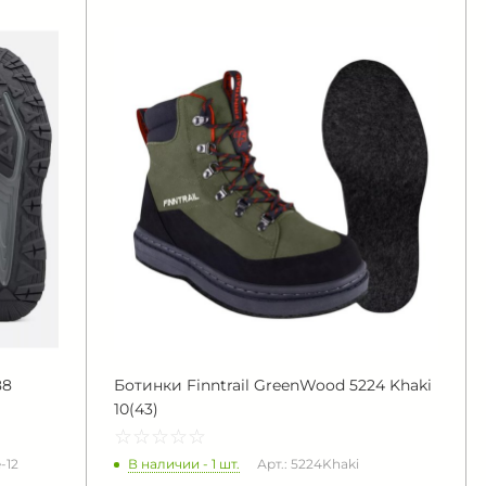
88
Ботинки Finntrail GreenWood 5224 Khaki
10(43)
☆
★
☆
★
☆
★
☆
★
☆
★
В наличии - 1 шт.
-12
Арт.: 5224Khaki