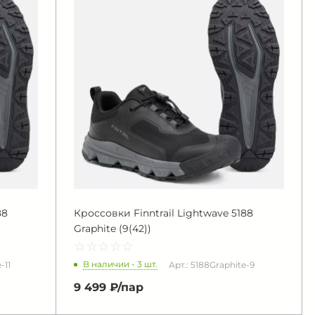
88
Кроссовки Finntrail Lightwave 5188
Graphite (9(42))
☆
★
☆
★
☆
★
☆
★
☆
★
В наличии - 3 шт.
-11
Арт.: 5188Graphite-9
9 499 ₽/
пар