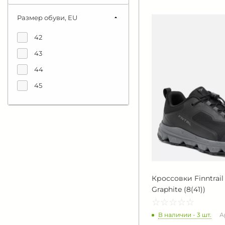
Размер обуви, EU
42
43
44
45
Кроссовки Finntrail
Graphite (8(41))
☆
★
☆
★
☆
★
☆
★
☆
★
В наличии - 3 шт.
А