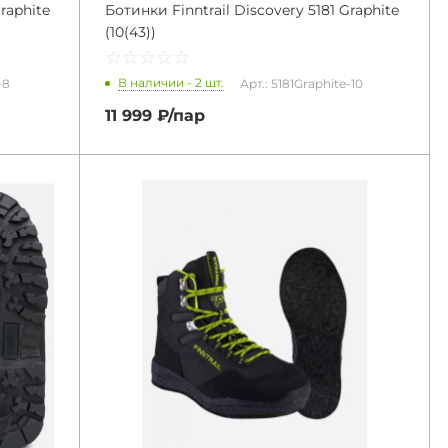
raphite
Ботинки Finntrail Discovery 5181 Graphite
(10(43))
☆
★
☆
★
☆
★
☆
★
☆
★
В наличии - 2 шт.
-8
Арт.: 5181Graphite-10
11 999 ₽/
пар