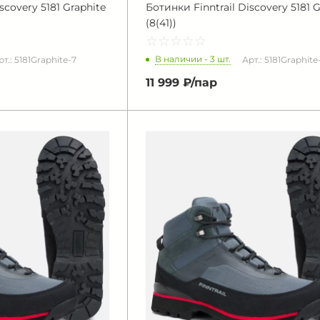
scovery 5181 Graphite
Ботинки Finntrail Discovery 5181 G
(8(41))
☆
★
☆
★
☆
★
☆
★
☆
★
В наличии - 3 шт.
рт.: 5181Graphite-7
Арт.: 5181Graphite
11 999 ₽/
пар