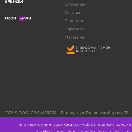
БРЕНДЫ
Оптовикам
Отзывы
OZON
WB
Вакансии
Партнеры
Магазины
2026 © ООО "СВК"/ 656064 г. Барнаул, ул. Павловский тракт, 52.
ИНН 2221130516 ОГРН 1082221000531.
Pulse - сеть магазинов для активных
Наш сайт использует файлы cookie и аналитически
конфиденциальности
.Если вы не хотите, ч