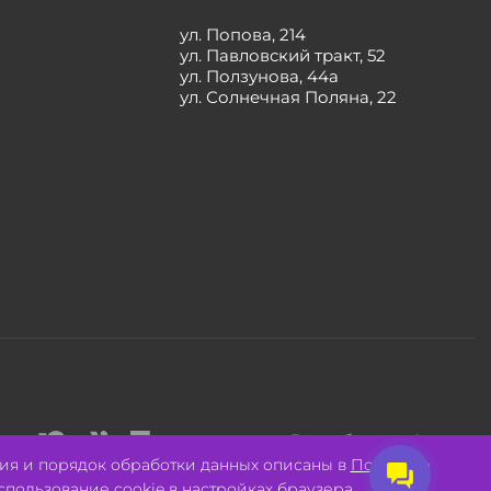
ул. Попова, 214
ул. Павловский тракт, 52
ул. Ползунова, 44а
ул. Солнечная Поляна, 22
Разработано:
Авалон
ия и порядок обработки данных описаны в
Политике
спользование cookie в настройках браузера.