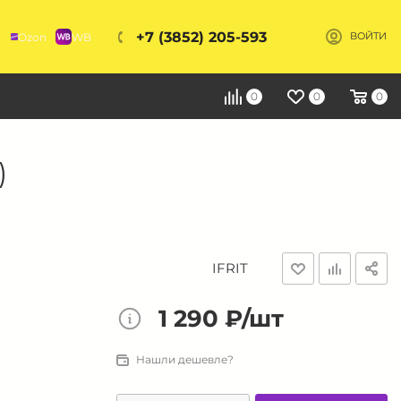
+7 (3852) 205-593
Ozon
WB
ВОЙТИ
Я
0
0
0
)
IFRIT
1 290 ₽/шт
Нашли дешевле?