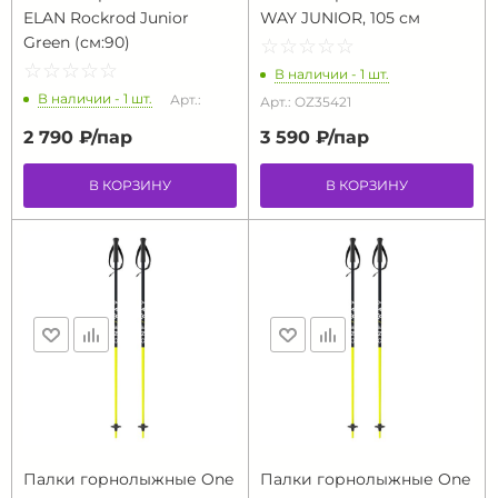
ELAN Rockrod Junior
WAY JUNIOR, 105 см
Green (см:90)
☆
★
☆
★
☆
★
☆
★
☆
★
☆
★
☆
★
☆
★
☆
★
☆
★
В наличии - 1 шт.
В наличии - 1 шт.
Арт.:
Арт.: OZ35421
2 790 ₽/
пар
3 590 ₽/
пар
В КОРЗИНУ
В КОРЗИНУ
Палки горнолыжные One
Палки горнолыжные One