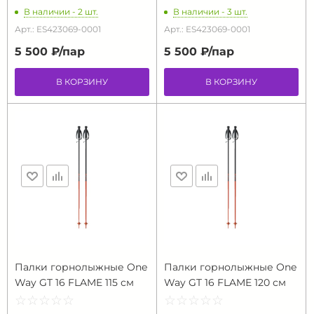
В наличии - 2 шт.
В наличии - 3 шт.
Арт.: ES423069-0001
Арт.: ES423069-0001
5 500 ₽/
пар
5 500 ₽/
пар
В КОРЗИНУ
В КОРЗИНУ
Палки горнолыжные One
Палки горнолыжные One
Way GT 16 FLAME 115 см
Way GT 16 FLAME 120 см
☆
★
☆
★
☆
★
☆
★
☆
★
☆
★
☆
★
☆
★
☆
★
☆
★