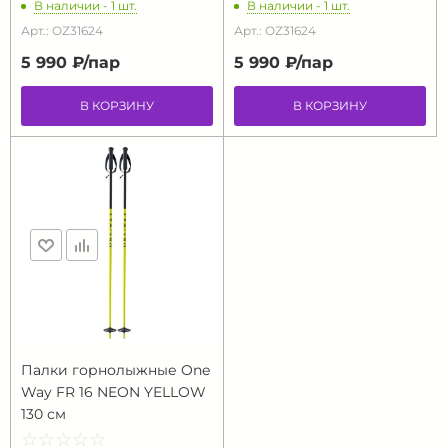
В наличии - 1 шт.
В наличии - 1 шт.
Арт.: OZ31624
Арт.: OZ31624
5 990 ₽/
пар
5 990 ₽/
пар
В КОРЗИНУ
В КОРЗИНУ
Палки горнолыжные One
Way FR 16 NEON YELLOW
130 см
☆
★
☆
★
☆
★
☆
★
☆
★