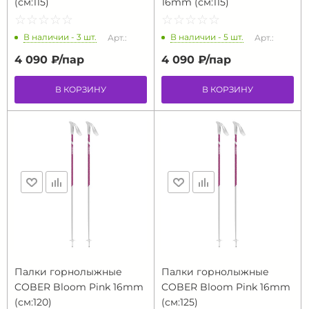
(см:115)
16mm (см:115)
☆
★
☆
★
☆
★
☆
★
☆
★
☆
★
☆
★
☆
★
☆
★
☆
★
В наличии - 3 шт.
В наличии - 5 шт.
Арт.:
Арт.:
4 090 ₽/
пар
4 090 ₽/
пар
В КОРЗИНУ
В КОРЗИНУ
Палки горнолыжные
Палки горнолыжные
COBER Bloom Pink 16mm
COBER Bloom Pink 16mm
(см:120)
(см:125)