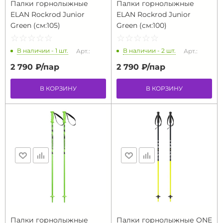
Палки горнолыжные
Палки горнолыжные
ELAN Rockrod Junior
ELAN Rockrod Junior
Green (см:105)
Green (см:100)
☆
★
☆
★
☆
★
☆
★
☆
★
☆
★
☆
★
☆
★
☆
★
☆
★
В наличии - 1 шт.
В наличии - 2 шт.
Арт.:
Арт.:
2 790 ₽/
пар
2 790 ₽/
пар
В КОРЗИНУ
В КОРЗИНУ
Палки горнолыжные
Палки горнолыжные ONE