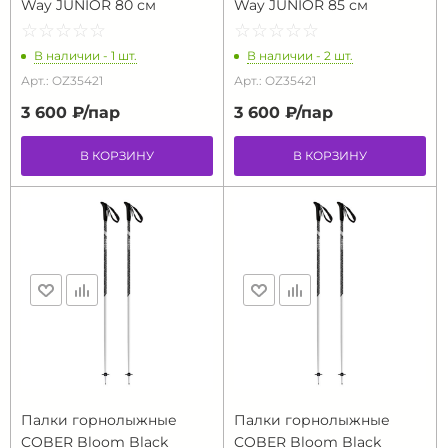
Way JUNIOR 80 см
Way JUNIOR 85 см
☆
★
☆
★
☆
★
☆
★
☆
★
☆
★
☆
★
☆
★
☆
★
☆
★
В наличии - 1 шт.
В наличии - 2 шт.
Арт.: OZ35421
Арт.: OZ35421
3 600 ₽/
пар
3 600 ₽/
пар
В КОРЗИНУ
В КОРЗИНУ
Палки горнолыжные
Палки горнолыжные
COBER Bloom Black
COBER Bloom Black