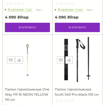
☆
★
☆
★
☆
★
☆
★
☆
★
☆
★
☆
★
☆
★
☆
★
☆
★
В наличии - 1 шт.
В наличии - 4 шт.
Арт.:
Арт.:
4 090 ₽/
пар
4 090 ₽/
пар
В КОРЗИНУ
В КОРЗИНУ
Палки горнолыжные One
Палки горнолыжные
Way FR 16 NEON YELLOW
Scott 540 Pro black 105 см
110 см
☆
★
☆
★
☆
★
☆
★
☆
★