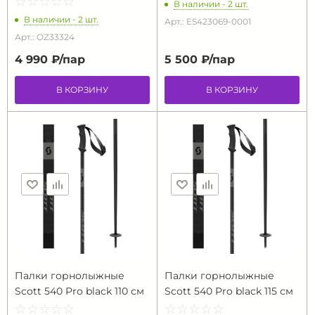
☆
★
☆
★
☆
★
☆
★
☆
★
В наличии - 2 шт.
В наличии - 2 шт.
Арт.: ES423069-0001
Арт.: OZ33324
4 990 ₽/
пар
5 500 ₽/
пар
В КОРЗИНУ
В КОРЗИНУ
Палки горнолыжные
Палки горнолыжные
Scott 540 Pro black 110 см
Scott 540 Pro black 115 см
☆
★
☆
★
☆
★
☆
★
☆
★
☆
★
☆
★
☆
★
☆
★
☆
★