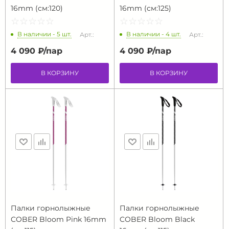
16mm (см:120)
16mm (см:125)
☆
★
☆
★
☆
★
☆
★
☆
★
☆
★
☆
★
☆
★
☆
★
☆
★
В наличии - 5 шт.
В наличии - 4 шт.
Арт.:
Арт.:
4 090 ₽/
пар
4 090 ₽/
пар
В КОРЗИНУ
В КОРЗИНУ
Палки горнолыжные
Палки горнолыжные
COBER Bloom Pink 16mm
COBER Bloom Black