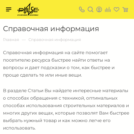
Твой
пульс
Твой
Справочная информация
пульс:
сеть
магазинов
Главная
Справочная информация
для
активных
в
Справочная информация на сайте помогает
Барнауле:
посетителю ресурса быстрее найти ответы на
вопросы и дает подсказки о том, как быстрее и
проще сделать те или иные вещи.
В разделе Статьи Вы найдете интересные материалы
о способах обращения с техникой, оптимальных
способах использования строительных материалов и
многих других вещах, которые позволят Вам быстрее
выбрать нужный товар и как можно легче его
использовать.