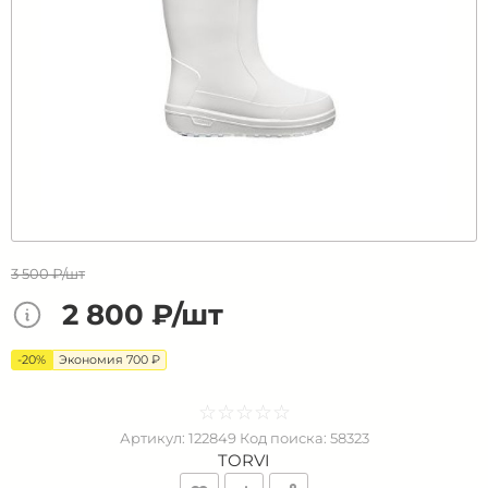
3 500 ₽/шт
2 800 ₽/шт
-20%
Экономия 700 ₽
☆
★
☆
★
☆
★
☆
★
☆
★
Артикул:
122849
Код поиска:
58323
TORVI