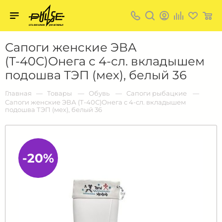
Твой
пульс
Твой
Сапоги женские ЭВА
пульс:
сеть
(Т-40С)Онега с 4-сл. вкладышем
магазинов
для
подошва ТЭП (мех), белый 36
активных
в
Барнауле:
Главная
Товары
Обувь
Cапоги рыбацкие
Сапоги женские ЭВА (Т-40С)Онега с 4-сл. вкладышем
подошва ТЭП (мех), белый 36
-20%