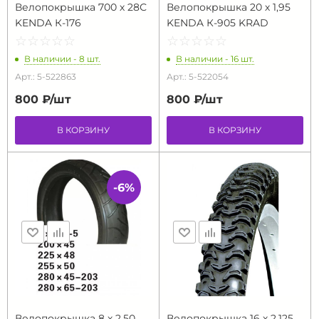
Велопокрышка 700 х 28С
Велопокрышка 20 х 1,95
KENDA К-176
KENDA К-905 KRAD
☆
★
☆
★
☆
★
☆
★
☆
★
☆
★
☆
★
☆
★
☆
★
☆
★
В наличии - 8 шт.
В наличии - 16 шт.
Арт.: 5-522863
Арт.: 5-522054
800 ₽/
шт
800 ₽/
шт
В КОРЗИНУ
В КОРЗИНУ
-6%
Велопокрышка 8 х 2,50
Велопокрышка 16 х 2,125