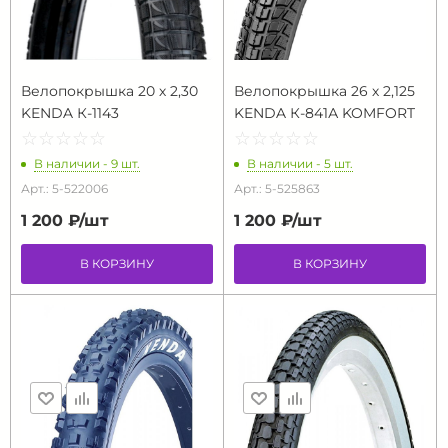
Велопокрышка 20 х 2,30
Велопокрышка 26 х 2,125
KENDA К-1143
KENDA К-841А KOMFORT
☆
★
☆
★
☆
★
☆
★
☆
★
☆
★
☆
★
☆
★
☆
★
☆
★
В наличии - 9 шт.
В наличии - 5 шт.
Арт.: 5-522006
Арт.: 5-525863
1 200 ₽/
шт
1 200 ₽/
шт
В КОРЗИНУ
В КОРЗИНУ