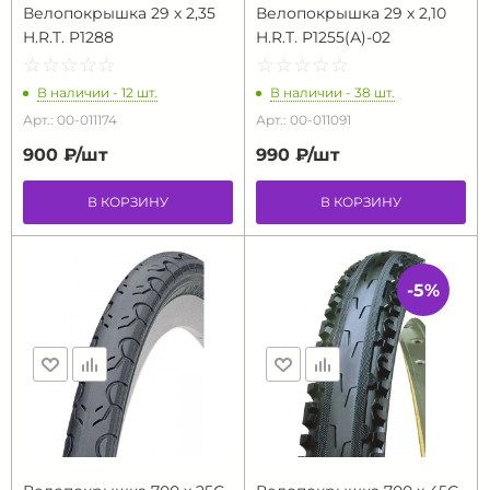
Велопокрышка 29 х 2,35
Велопокрышка 29 х 2,10
H.R.T. P1288
H.R.T. P1255(А)-02
☆
★
☆
★
☆
★
☆
★
☆
★
☆
★
☆
★
☆
★
☆
★
☆
★
В наличии - 12 шт.
В наличии - 38 шт.
Арт.: 00-011174
Арт.: 00-011091
900 ₽/
шт
990 ₽/
шт
В КОРЗИНУ
В КОРЗИНУ
-5%