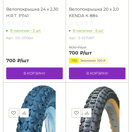
Велопокрышка 24 х 2,30
Велопокрышка 20 х 2,0
H.R.T. P1141
KENDA К-884
☆
★
☆
★
☆
★
☆
★
☆
★
☆
★
☆
★
☆
★
☆
★
☆
★
В наличии - 3 шт.
В наличии - 6 шт.
Арт.: 00-011064
Арт.: 5-527067
800 ₽/
шт
700 ₽/
шт
700 ₽/
шт
-13%
Экономия
100 ₽
В КОРЗИНУ
В КОРЗИНУ