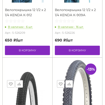
Велопокрышка 12 1/2 х 2
Велопокрышка 12 1/2 х 2
1/4 KENDA К-912
1/4 KENDA К-909А
☆
★
☆
★
☆
★
☆
★
☆
★
☆
★
☆
★
☆
★
☆
★
☆
★
В наличии - 6 шт.
В наличии - 16 шт.
Арт.: 5-526209
Арт.: 5-526226
650 ₽/
шт
690 ₽/
шт
В КОРЗИНУ
В КОРЗИНУ
-13%