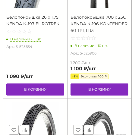
Велопокрышка 26 х 1,75
Велопокрышка 700 х 23С
KENDA К-197 EUROTREK
KENDA К-196 KONTENDER,
60 TPI, LR3
☆
★
☆
★
☆
★
☆
★
☆
★
☆
★
☆
★
☆
★
☆
★
☆
★
В наличии - 1 шт.
В наличии - 10 шт.
Арт.: 5-525654
Арт.: 5-525906
1 200 ₽/
шт
1 100 ₽/
шт
1 090 ₽/
шт
-8%
Экономия
100 ₽
В КОРЗИНУ
В КОРЗИНУ