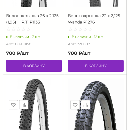
Велопокрышка 26 х 2,125
Велопокрышка 22 х 2,125
(1,95) H.R.T. P1133
Wanda P1276
☆
★
☆
★
☆
★
☆
★
☆
★
☆
★
☆
★
☆
★
☆
★
☆
★
В наличии - 3 шт.
В наличии - 12 шт.
Арт.: 00-011158
Арт.: 720007
700 ₽/
шт
700 ₽/
шт
В КОРЗИНУ
В КОРЗИНУ