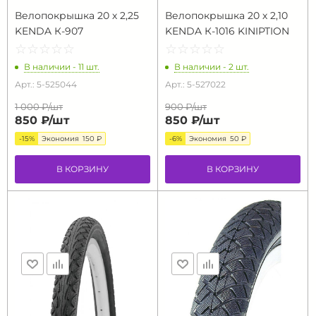
Велопокрышка 20 х 2,25
Велопокрышка 20 х 2,10
KENDA К-907
KENDA К-1016 KINIPTION
☆
★
☆
★
☆
★
☆
★
☆
★
☆
★
☆
★
☆
★
☆
★
☆
★
В наличии - 11 шт.
В наличии - 2 шт.
Арт.: 5-525044
Арт.: 5-527022
1 000 ₽/
шт
900 ₽/
шт
850 ₽/
шт
850 ₽/
шт
-15%
Экономия
150 ₽
-6%
Экономия
50 ₽
В КОРЗИНУ
В КОРЗИНУ