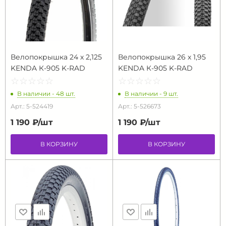
Велопокрышка 24 х 2,125
Велопокрышка 26 х 1,95
KENDA К-905 K-RAD
KENDA К-905 K-RAD
☆
★
☆
★
☆
★
☆
★
☆
★
☆
★
☆
★
☆
★
☆
★
☆
★
В наличии - 48 шт.
В наличии - 9 шт.
Арт.: 5-524419
Арт.: 5-526673
1 190 ₽/
шт
1 190 ₽/
шт
В КОРЗИНУ
В КОРЗИНУ