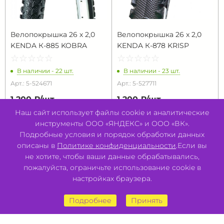
Велопокрышка 26 х 2,0
Велопокрышка 26 х 2,0
KENDA К-885 KOBRA
KENDA К-878 KRISP
☆
★
☆
★
☆
★
☆
★
☆
★
☆
★
☆
★
☆
★
☆
★
☆
★
В наличии - 22 шт.
В наличии - 23 шт.
Арт.: 5-524671
Арт.: 5-527711
1 200 ₽/
шт
1 200 ₽/
шт
Наш сайт использует файлы cookie и аналитические
В КОРЗИНУ
В КОРЗИНУ
инструменты ООО «ЯНДЕКС» и ООО «ВК».
Подробные условия и порядок обработки данных
описаны в
Политике конфиденциальности
.Если вы
не хотите, чтобы ваши данные обрабатывались,
пожалуйста, ограничьте использование cookie в
настройках браузера.
Подробнее
Принять