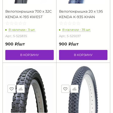
Велопокрышка 700 х 32С
Велопокрышка 20 х 1,95
KENDA К-193 KWEST
KENDA К-935 KHAN
☆
★
☆
★
☆
★
☆
★
☆
★
☆
★
☆
★
☆
★
☆
★
☆
★
В наличии - 3 шт.
В наличии - 35 шт.
Арт.: 5-525835
Арт.: 5-525037
900 ₽/
шт
900 ₽/
шт
В КОРЗИНУ
В КОРЗИНУ