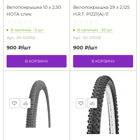
Велопокрышка 10 х 2,50
Велопокрышка 29 х 2,125
HOTA слик
H.R.T. P1221(А)-11
☆
★
☆
★
☆
★
☆
★
☆
★
☆
★
☆
★
☆
★
☆
★
☆
★
В наличии - 5 шт.
В наличии - 30 шт.
Арт.: 09-500156
Арт.: 00-011092
900 ₽/
шт
900 ₽/
шт
В КОРЗИНУ
В КОРЗИНУ