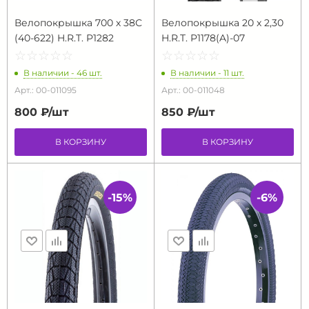
Велопокрышка 700 х 38С
Велопокрышка 20 х 2,30
(40-622) H.R.T. P1282
H.R.T. P1178(A)-07
☆
★
☆
★
☆
★
☆
★
☆
★
☆
★
☆
★
☆
★
☆
★
☆
★
В наличии - 46 шт.
В наличии - 11 шт.
Арт.: 00-011095
Арт.: 00-011048
800 ₽/
шт
850 ₽/
шт
В КОРЗИНУ
В КОРЗИНУ
-15%
-6%