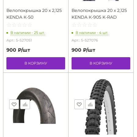
Велопокрышка 20 х 2,125
Велопокрышка 20 х 2,125
KENDA К-50
KENDA К-905 K-RAD
☆
★
☆
★
☆
★
☆
★
☆
★
☆
★
☆
★
☆
★
☆
★
☆
★
В наличии - 25 шт.
В наличии - 4 шт.
Арт.: 5-527051
Арт.: 5-527076
900 ₽/
шт
900 ₽/
шт
В КОРЗИНУ
В КОРЗИНУ