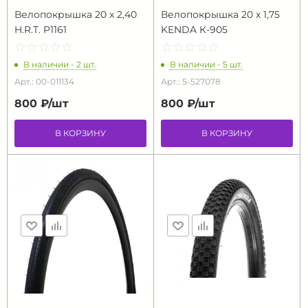
Велопокрышка 20 х 2,40
Велопокрышка 20 х 1,75
H.R.T. P1161
KENDA К-905
☆
★
☆
★
☆
★
☆
★
☆
★
☆
★
☆
★
☆
★
☆
★
☆
★
В наличии - 2 шт.
В наличии - 5 шт.
Арт.: 00-011134
Арт.: 5-527078
800 ₽/
шт
800 ₽/
шт
В КОРЗИНУ
В КОРЗИНУ