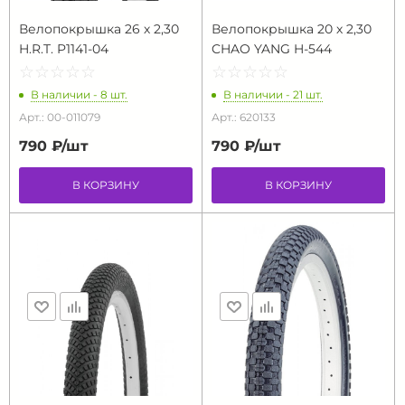
Велопокрышка 26 х 2,30
Велопокрышка 20 х 2,30
H.R.T. P1141-04
CHAO YANG H-544
☆
★
☆
★
☆
★
☆
★
☆
★
☆
★
☆
★
☆
★
☆
★
☆
★
В наличии - 8 шт.
В наличии - 21 шт.
Арт.: 00-011079
Арт.: 620133
790 ₽/
шт
790 ₽/
шт
В КОРЗИНУ
В КОРЗИНУ