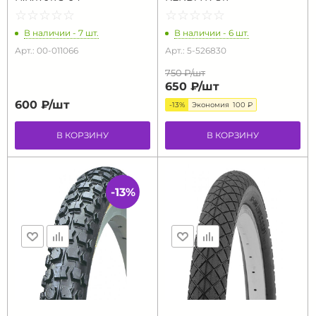
☆
★
☆
★
☆
★
☆
★
☆
★
☆
★
☆
★
☆
★
☆
★
☆
★
В наличии - 7 шт.
В наличии - 6 шт.
Арт.: 00-011066
Арт.: 5-526830
750 ₽/
шт
650 ₽/
шт
600 ₽/
шт
-13%
Экономия
100 ₽
В КОРЗИНУ
В КОРЗИНУ
-13%