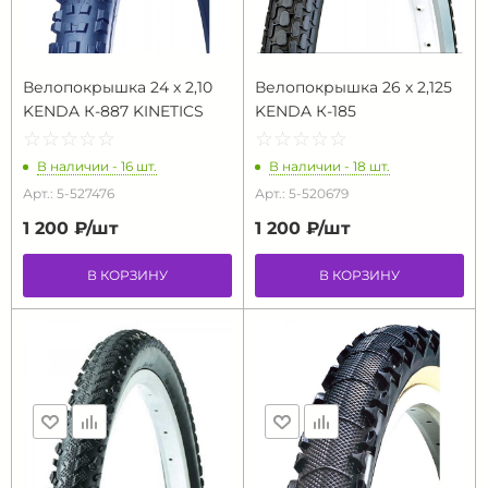
Велопокрышка 24 х 2,10
Велопокрышка 26 х 2,125
KENDA К-887 KINETICS
KENDA К-185
☆
★
☆
★
☆
★
☆
★
☆
★
☆
★
☆
★
☆
★
☆
★
☆
★
В наличии - 16 шт.
В наличии - 18 шт.
Арт.: 5-527476
Арт.: 5-520679
1 200 ₽/
шт
1 200 ₽/
шт
В КОРЗИНУ
В КОРЗИНУ