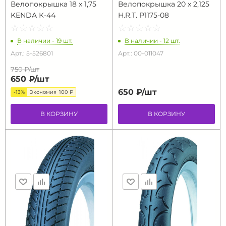
Велопокрышка 18 х 1,75
Велопокрышка 20 х 2,125
KENDA К-44
H.R.T. P1175-08
☆
★
☆
★
☆
★
☆
★
☆
★
☆
★
☆
★
☆
★
☆
★
☆
★
В наличии - 19 шт.
В наличии - 12 шт.
Арт.: 5-526801
Арт.: 00-011047
750 ₽/
шт
650 ₽/
шт
650 ₽/
шт
-13%
Экономия
100 ₽
В КОРЗИНУ
В КОРЗИНУ