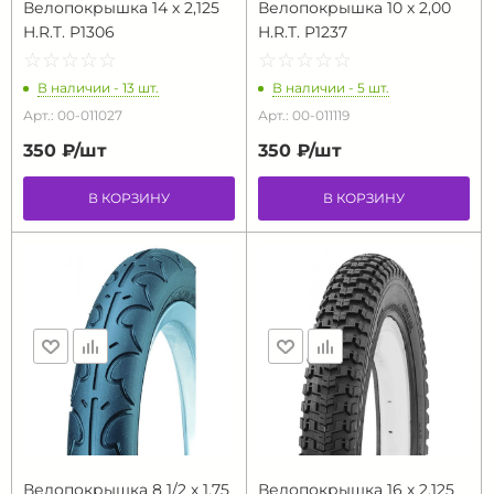
Велопокрышка 14 х 2,125
Велопокрышка 10 х 2,00
H.R.T. P1306
H.R.T. P1237
☆
★
☆
★
☆
★
☆
★
☆
★
☆
★
☆
★
☆
★
☆
★
☆
★
В наличии - 13 шт.
В наличии - 5 шт.
Арт.: 00-011027
Арт.: 00-011119
350 ₽/
шт
350 ₽/
шт
В КОРЗИНУ
В КОРЗИНУ
Велопокрышка 8 1/2 х 1,75
Велопокрышка 16 х 2,125