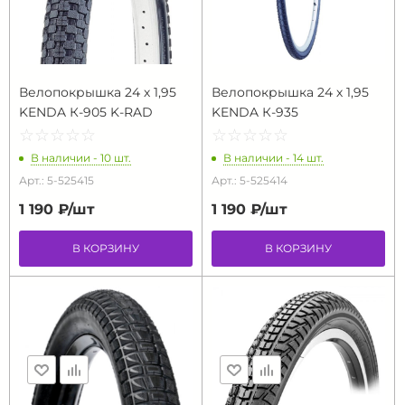
Велопокрышка 24 х 1,95
Велопокрышка 24 х 1,95
KENDA К-905 K-RAD
KENDA К-935
☆
★
☆
★
☆
★
☆
★
☆
★
☆
★
☆
★
☆
★
☆
★
☆
★
В наличии - 10 шт.
В наличии - 14 шт.
Арт.: 5-525415
Арт.: 5-525414
1 190 ₽/
шт
1 190 ₽/
шт
В КОРЗИНУ
В КОРЗИНУ