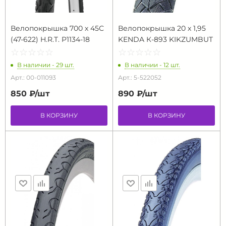
Велопокрышка 700 х 45С
Велопокрышка 20 х 1,95
(47-622) H.R.T. P1134-18
KENDA К-893 KIKZUMBUT
☆
★
☆
★
☆
★
☆
★
☆
★
☆
★
☆
★
☆
★
☆
★
☆
★
В наличии - 29 шт.
В наличии - 12 шт.
Арт.: 00-011093
Арт.: 5-522052
850 ₽/
шт
890 ₽/
шт
В КОРЗИНУ
В КОРЗИНУ