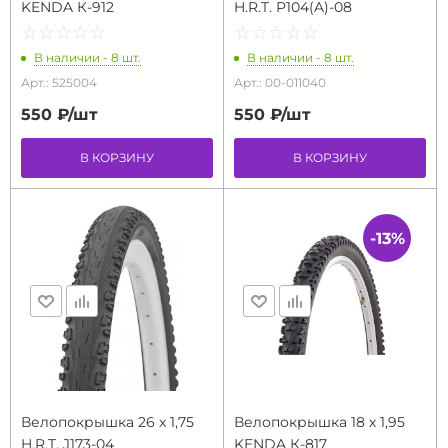
KENDA К-912
H.R.T. P104(A)-08
☆
★
☆
★
☆
★
☆
★
☆
★
☆
★
☆
★
☆
★
☆
★
☆
★
В наличии - 8 шт.
В наличии - 8 шт.
Арт.: 525004
Арт.: 00-011040
550 ₽/
шт
550 ₽/
шт
В КОРЗИНУ
В КОРЗИНУ
-13%
Велопокрышка 26 х 1,75
Велопокрышка 18 х 1,95
H.R.T. J173-04
KENDA К-817