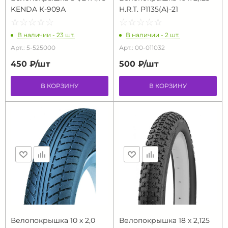
KENDA К-909А
H.R.T. P1135(A)-21
☆
★
☆
★
☆
★
☆
★
☆
★
☆
★
☆
★
☆
★
☆
★
☆
★
В наличии - 23 шт.
В наличии - 2 шт.
Арт.: 5-525000
Арт.: 00-011032
450 ₽/
шт
500 ₽/
шт
В КОРЗИНУ
В КОРЗИНУ
Велопокрышка 10 х 2,0
Велопокрышка 18 х 2,125