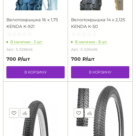
Велопокрышка 16 х 1,75
Велопокрышка 14 х 2,125
KENDA К-921
KENDA К-50
☆
★
☆
★
☆
★
☆
★
☆
★
☆
★
☆
★
☆
★
☆
★
☆
★
В наличии - 3 шт.
В наличии - 8 шт.
Арт.: 5-526646
Арт.: 5-526406
700 ₽/
шт
700 ₽/
шт
В КОРЗИНУ
В КОРЗИНУ