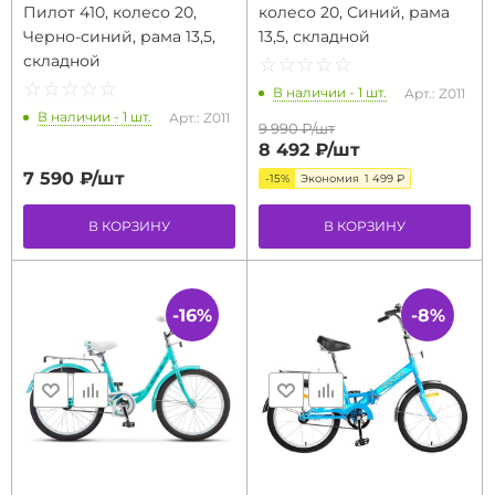
Пилот 410, колесо 20,
колесо 20, Синий, рама
Черно-синий, рама 13,5,
13,5, складной
складной
☆
★
☆
★
☆
★
☆
★
☆
★
☆
★
☆
★
☆
★
☆
★
☆
★
В наличии - 1 шт.
Арт.: Z011
В наличии - 1 шт.
Арт.: Z011
9 990 ₽/
шт
8 492 ₽/
шт
7 590 ₽/
шт
-15%
Экономия
1 499 ₽
В КОРЗИНУ
В КОРЗИНУ
-16%
-8%