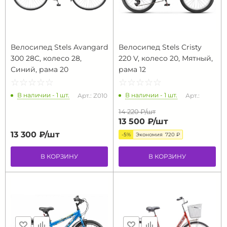
Велосипед Stels Avangard
Велосипед Stels Cristy
300 28C, колесо 28,
220 V, колесо 20, Мятный,
Синий, рама 20
рама 12
☆
★
☆
★
☆
★
☆
★
☆
★
☆
★
☆
★
☆
★
☆
★
☆
★
В наличии - 1 шт.
В наличии - 1 шт.
Арт.: Z010
Арт.:
14 220 ₽/
шт
13 500 ₽/
шт
13 300 ₽/
шт
-5%
Экономия
720 ₽
В КОРЗИНУ
В КОРЗИНУ