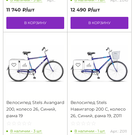
Арт.:
Арт.: Z010
11 740 ₽/
шт
12 490 ₽/
шт
В КОРЗИНУ
В КОРЗИНУ
Велосипед Stels Avangard
Велосипед Stels
200, колесо 26, Синий,
Навигатор 200 С, колесо
рама 19
26, Синий, рама 19, Z011
☆
★
☆
★
☆
★
☆
★
☆
★
☆
★
☆
★
☆
★
☆
★
☆
★
В наличии - 3 шт.
В наличии - 1 шт.
Арт.: Z011