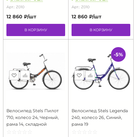
Арт.: Z010
Арт.: Z010
12 860 ₽/
шт
12 860 ₽/
шт
В КОРЗИНУ
В КОРЗИНУ
-5%
Велосипед Stels Пилот
Велосипед Stels Legenda
710, колесо 24, Черный,
240, колесо 26, Синий,
рама 14, складной
рама 19
☆
★
☆
★
☆
★
☆
★
☆
★
☆
★
☆
★
☆
★
☆
★
☆
★