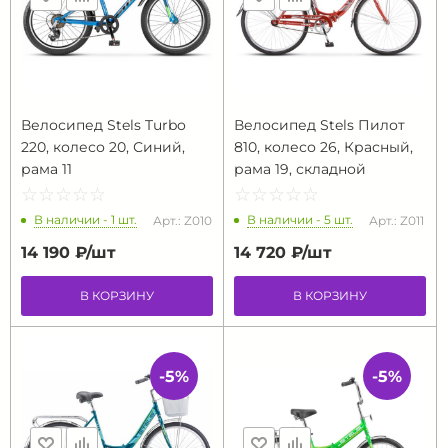
Велосипед Stels Turbo
Велосипед Stels Пилот
220, колесо 20, Синий,
810, колесо 26, Красный,
рама 11
рама 19, складной
☆
★
☆
★
☆
★
☆
★
☆
★
☆
★
☆
★
☆
★
☆
★
☆
★
В наличии - 1 шт.
В наличии - 5 шт.
Арт.: Z010
Арт.: Z011
14 190 ₽/
шт
14 720 ₽/
шт
В КОРЗИНУ
В КОРЗИНУ
-5%
-5%