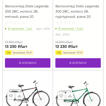
Велосипед Stels Legenda
Велосипед Stels Legenda
300 28C, колесо 28,
300 28C, колесо 28,
мятный, рама 20
пурпурный, рама 20
☆
★
☆
★
☆
★
☆
★
☆
★
☆
★
☆
★
☆
★
☆
★
☆
★
В наличии - 1 шт.
В наличии - 5 шт.
Арт.: Z010
Арт.: Z010
13 300 ₽/
шт
13 300 ₽/
шт
13 230 ₽/
шт
13 230 ₽/
шт
-1%
Экономия
70 ₽
-1%
Экономия
70 ₽
В КОРЗИНУ
В КОРЗИНУ