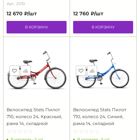
Арт.: Z010
12 670 ₽/
шт
12 760 ₽/
шт
В КОРЗИНУ
В КОРЗИНУ
Велосипед Stels Пилот
Велосипед Stels Пилот
710, колесо 24, Красный,
710, колесо 24, Синий,
рама 14, складной
рама 14, складной
☆
★
☆
★
☆
★
☆
★
☆
★
☆
★
☆
★
☆
★
☆
★
☆
★
В наличии - 5 шт.
В наличии - 5 шт.