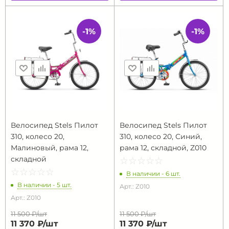
-1%
-1%
Велосипед Stels Пилот
Велосипед Stels Пилот
310, колесо 20,
310, колесо 20, Синий,
Малиновый, рама 12,
рама 12, складной, Z010
складной
☆
★
☆
★
☆
★
☆
★
☆
★
☆
★
☆
★
☆
★
☆
★
☆
★
В наличии - 6 шт.
В наличии - 5 шт.
Арт.: Z010
Арт.: Z010
11 500 ₽/
шт
11 500 ₽/
шт
11 370 ₽/
шт
11 370 ₽/
шт