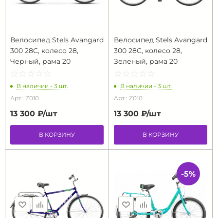
Велосипед Stels Avangard
Велосипед Stels Avangard
300 28C, колесо 28,
300 28C, колесо 28,
Черный, рама 20
Зеленый, рама 20
☆
★
☆
★
☆
★
☆
★
☆
★
☆
★
☆
★
☆
★
☆
★
☆
★
В наличии - 3 шт.
В наличии - 3 шт.
Арт.: Z010
Арт.: Z010
13 300 ₽/
шт
13 300 ₽/
шт
В КОРЗИНУ
В КОРЗИНУ
-5%