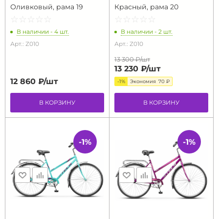
Оливковый, рама 19
Красный, рама 20
☆
★
☆
★
☆
★
☆
★
☆
★
☆
★
☆
★
☆
★
☆
★
☆
★
В наличии - 4 шт.
В наличии - 2 шт.
Арт.: Z010
Арт.: Z010
13 300 ₽/
шт
13 230 ₽/
шт
12 860 ₽/
шт
-1%
Экономия
70 ₽
В КОРЗИНУ
В КОРЗИНУ
-1%
-1%