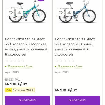
Велосипед Stels Пилот
Велосипед Stels Пилот
350, колесо 20, Морская
350, колесо 20, Синий,
волна, рама 12, складной,
рама 12, складной, 6
6 скоростей
скоростей
☆
★
☆
★
☆
★
☆
★
☆
★
☆
★
☆
★
☆
★
☆
★
☆
★
В наличии - 2 шт.
В наличии - 2 шт.
Арт.: Z010
Арт.: Z010
15 630 ₽/
шт
14 910 ₽/
шт
14 910 ₽/
шт
-5%
Экономия
720 ₽
В КОРЗИНУ
В КОРЗИНУ