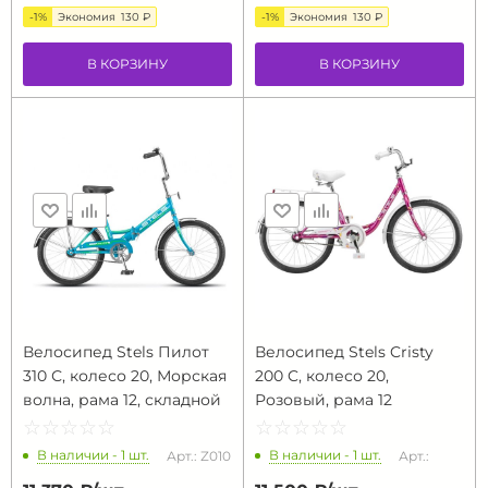
-1%
Экономия
130 ₽
-1%
Экономия
130 ₽
В КОРЗИНУ
В КОРЗИНУ
Велосипед Stels Пилот
Велосипед Stels Cristy
310 С, колесо 20, Морская
200 C, колесо 20,
волна, рама 12, складной
Розовый, рама 12
☆
★
☆
★
☆
★
☆
★
☆
★
☆
★
☆
★
☆
★
☆
★
☆
★
В наличии - 1 шт.
В наличии - 1 шт.
Арт.: Z010
Арт.: