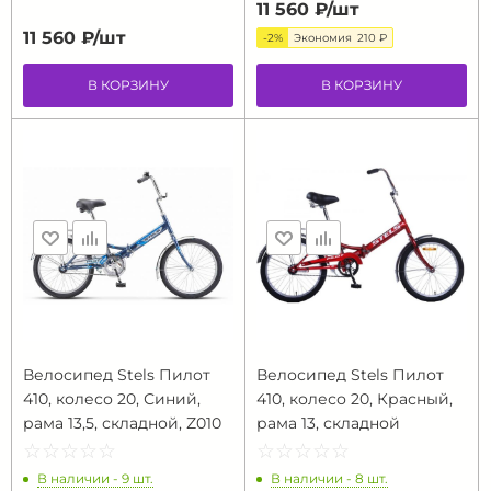
11 560 ₽/
шт
11 560 ₽/
шт
-2%
Экономия
210 ₽
В КОРЗИНУ
В КОРЗИНУ
Велосипед Stels Пилот
Велосипед Stels Пилот
410, колесо 20, Синий,
410, колесо 20, Красный,
рама 13,5, складной, Z010
рама 13, складной
☆
★
☆
★
☆
★
☆
★
☆
★
☆
★
☆
★
☆
★
☆
★
☆
★
В наличии - 9 шт.
В наличии - 8 шт.