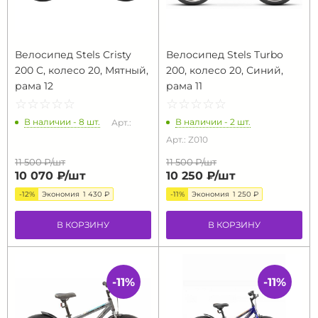
Велосипед Stels Cristy
Велосипед Stels Turbo
200 C, колесо 20, Мятный,
200, колесо 20, Синий,
рама 12
рама 11
☆
★
☆
★
☆
★
☆
★
☆
★
☆
★
☆
★
☆
★
☆
★
☆
★
В наличии - 8 шт.
В наличии - 2 шт.
Арт.:
Арт.: Z010
11 500 ₽/
шт
11 500 ₽/
шт
10 070 ₽/
шт
10 250 ₽/
шт
-12%
Экономия
1 430 ₽
-11%
Экономия
1 250 ₽
В КОРЗИНУ
В КОРЗИНУ
-11%
-11%