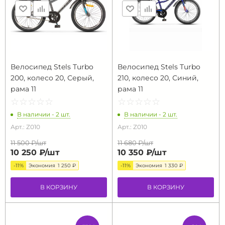
Велосипед Stels Turbo
Велосипед Stels Turbo
200, колесо 20, Серый,
210, колесо 20, Синий,
рама 11
рама 11
☆
★
☆
★
☆
★
☆
★
☆
★
☆
★
☆
★
☆
★
☆
★
☆
★
В наличии - 2 шт.
В наличии - 2 шт.
Арт.: Z010
Арт.: Z010
11 500 ₽/
шт
11 680 ₽/
шт
10 250 ₽/
шт
10 350 ₽/
шт
-11%
Экономия
1 250 ₽
-11%
Экономия
1 330 ₽
В КОРЗИНУ
В КОРЗИНУ