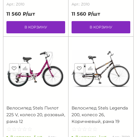
Арт.: Z010
Арт.: Z010
11 560 ₽/
шт
11 560 ₽/
шт
В КОРЗИНУ
В КОРЗИНУ
Велосипед Stels Пилот
Велосипед Stels Legenda
225 V, колесо 20, розовый,
200, колесо 26,
рама 12
Коричневый, рама 19
☆
★
☆
★
☆
★
☆
★
☆
★
☆
★
☆
★
☆
★
☆
★
☆
★
В наличии - 5 шт.
В наличии - 1 шт.