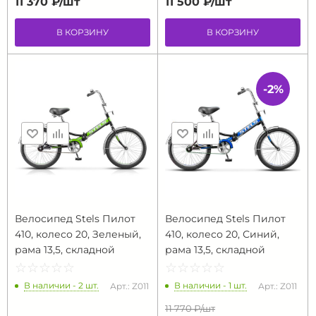
11 370 ₽/
шт
11 500 ₽/
шт
В КОРЗИНУ
В КОРЗИНУ
-2%
Велосипед Stels Пилот
Велосипед Stels Пилот
410, колесо 20, Зеленый,
410, колесо 20, Синий,
рама 13,5, складной
рама 13,5, складной
☆
★
☆
★
☆
★
☆
★
☆
★
☆
★
☆
★
☆
★
☆
★
☆
★
В наличии - 2 шт.
В наличии - 1 шт.
Арт.: Z011
Арт.: Z011
11 770 ₽/
шт