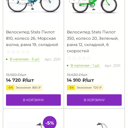
Велосипед Stels Пилот
Велосипед Stels Пилот
810, колесо 26, Морская
350, колесо 20, Зеленый,
волна, рама 19, складной
рама 12, складной, 6
скоростей
☆
★
☆
★
☆
★
☆
★
☆
★
☆
★
☆
★
☆
★
☆
★
☆
★
В наличии - 5 шт.
Арт.: Z011
В наличии - 1 шт.
Арт.: Z011
15 550 ₽/
шт
15 630 ₽/
шт
14 720 ₽/
шт
14 910 ₽/
шт
-5%
Экономия
830 ₽
-5%
Экономия
720 ₽
В КОРЗИНУ
В КОРЗИНУ
-5%