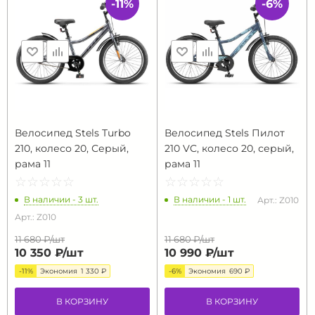
-11%
-6%
Велосипед Stels Turbo
Велосипед Stels Пилот
210, колесо 20, Серый,
210 VC, колесо 20, серый,
рама 11
рама 11
☆
★
☆
★
☆
★
☆
★
☆
★
☆
★
☆
★
☆
★
☆
★
☆
★
В наличии - 3 шт.
В наличии - 1 шт.
Арт.: Z010
Арт.: Z010
11 680 ₽/
шт
11 680 ₽/
шт
10 350 ₽/
шт
10 990 ₽/
шт
-11%
Экономия
1 330 ₽
-6%
Экономия
690 ₽
В КОРЗИНУ
В КОРЗИНУ