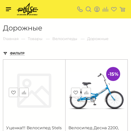
Твой
пульс
Твой
Дорожные
пульс:
сеть
магазинов
Главная
Товары
Велосипеды
Дорожные
для
активных
в
ФИЛЬТР
Барнауле:
-15%
Уценка!!! Велосипед Stels
Велосипед Десна 2200,