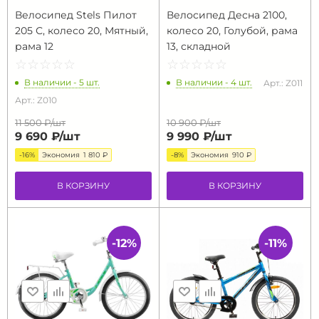
Велосипед Stels Пилот
Велосипед Десна 2100,
205 С, колесо 20, Мятный,
колесо 20, Голубой, рама
рама 12
13, складной
☆
★
☆
★
☆
★
☆
★
☆
★
☆
★
☆
★
☆
★
☆
★
☆
★
В наличии - 5 шт.
В наличии - 4 шт.
Арт.: Z011
Арт.: Z010
11 500 ₽/
шт
10 900 ₽/
шт
9 690 ₽/
шт
9 990 ₽/
шт
-16%
Экономия
1 810 ₽
-8%
Экономия
910 ₽
В КОРЗИНУ
В КОРЗИНУ
-12%
-11%