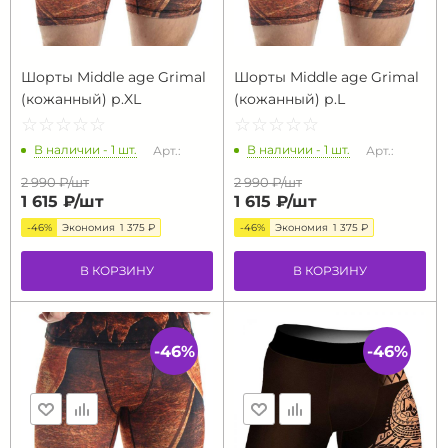
Шорты Middle age Grimal
Шорты Middle age Grimal
(кожанный) р.XL
(кожанный) р.L
☆
★
☆
★
☆
★
☆
★
☆
★
☆
★
☆
★
☆
★
☆
★
☆
★
В наличии - 1 шт.
В наличии - 1 шт.
Арт.:
Арт.:
2 990 ₽/
шт
2 990 ₽/
шт
1 615 ₽/
шт
1 615 ₽/
шт
-46%
Экономия
1 375 ₽
-46%
Экономия
1 375 ₽
В КОРЗИНУ
В КОРЗИНУ
-46%
-46%