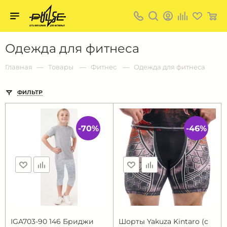
Твой
пульс
Твой
Одежда для фитнеса
пульс:
сеть
магазинов
Главная
Товары
Фитнес
Одежда для фитнеса
для
активных
в
ФИЛЬТР
Барнауле:
-70%
-46%
IGA703-90 146 Бриджи
Шорты Yakuza Kintaro (с