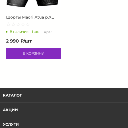
Шорты Maori Atua р.XL
☆
★
☆
★
☆
★
☆
★
☆
★
В наличии - 1 шт.
Арт.:
2 990 ₽/
шт
В КОРЗИНУ
КАТАЛОГ
АКЦИИ
УСЛУГИ