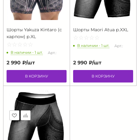
Шорты Yakuza Kintaro (с
Шорты Maori Atua р.XXL
карпом) р.XL
☆
★
☆
★
☆
★
☆
★
☆
★
☆
★
☆
★
☆
★
☆
★
☆
★
В наличии - 1 шт.
Арт.:
В наличии - 1 шт.
Арт.:
2 990 ₽/
шт
2 990 ₽/
шт
В КОРЗИНУ
В КОРЗИНУ