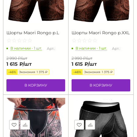
Шорты Maori Rongo р.L
Шорты Maori Rongo р.XXL
☆
★
☆
★
☆
★
☆
★
☆
★
☆
★
☆
★
☆
★
☆
★
☆
★
В наличии - 1 шт.
В наличии - 1 шт.
Арт.:
Арт.:
2 990 ₽/
шт
2 990 ₽/
шт
1 615 ₽/
шт
1 615 ₽/
шт
-46%
Экономия
1 375 ₽
-46%
Экономия
1 375 ₽
В КОРЗИНУ
В КОРЗИНУ