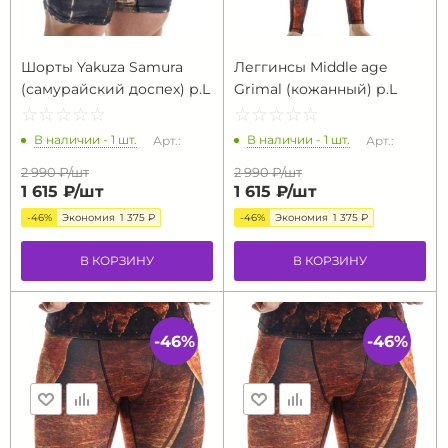
Шорты Yakuza Samura
Леггинсы Middle age
(самурайский доспех) р.L
Grimal (кожанный) р.L
☆
★
☆
★
☆
★
☆
★
☆
★
☆
★
☆
★
☆
★
☆
★
☆
★
В наличии - 1 шт.
В наличии - 1 шт.
Арт.:
Арт.:
2 990 ₽/
шт
2 990 ₽/
шт
1 615 ₽/
шт
1 615 ₽/
шт
-46%
Экономия
1 375 ₽
-46%
Экономия
1 375 ₽
В КОРЗИНУ
В КОРЗИНУ
-46%
-46%