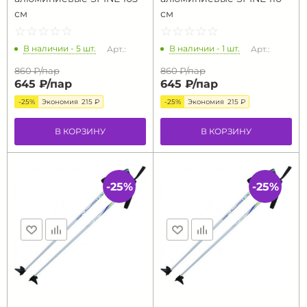
см
см
☆
★
☆
★
☆
★
☆
★
☆
★
☆
★
☆
★
☆
★
☆
★
☆
★
В наличии - 5 шт.
В наличии - 1 шт.
Арт.:
Арт.:
860 ₽/
пар
860 ₽/
пар
645 ₽/
пар
645 ₽/
пар
-25%
Экономия
215 ₽
-25%
Экономия
215 ₽
В КОРЗИНУ
В КОРЗИНУ
-25%
-25%