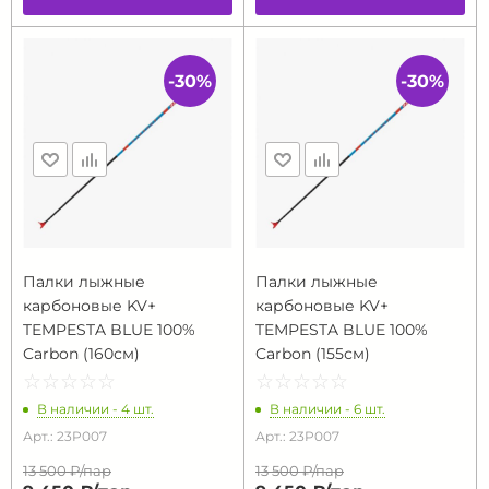
-30%
-30%
Палки лыжные
Палки лыжные
карбоновые KV+
карбоновые KV+
TEMPESTA BLUE 100%
TEMPESTA BLUE 100%
Carbon (160см)
Carbon (155см)
☆
★
☆
★
☆
★
☆
★
☆
★
☆
★
☆
★
☆
★
☆
★
☆
★
В наличии - 4 шт.
В наличии - 6 шт.
Арт.: 23P007
Арт.: 23P007
13 500 ₽/
пар
13 500 ₽/
пар