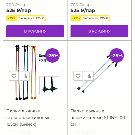
700 ₽/
пар
700 ₽/
пар
525 ₽/
пар
525 ₽/
пар
-25%
Экономия
175 ₽
-25%
Экономия
175 ₽
В КОРЗИНУ
В КОРЗИНУ
-25%
-25%
Палки лыжные
Палки лыжные
стеклопластиковые,
алюминиевые SPINE 100
155см (Бийск)
см
☆
★
☆
★
☆
★
☆
★
☆
★
☆
★
☆
★
☆
★
☆
★
☆
★