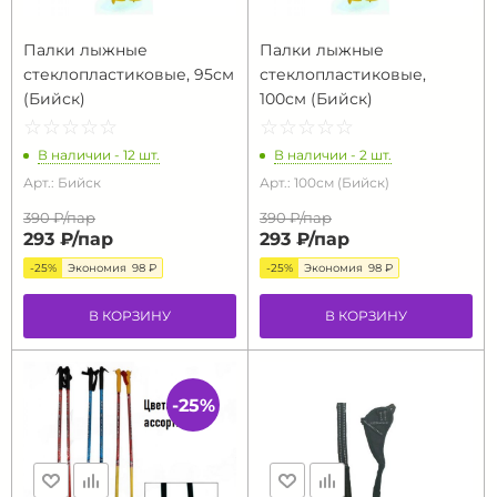
Палки лыжные
Палки лыжные
стеклопластиковые, 95см
стеклопластиковые,
(Бийск)
100см (Бийск)
☆
★
☆
★
☆
★
☆
★
☆
★
☆
★
☆
★
☆
★
☆
★
☆
★
В наличии - 12 шт.
В наличии - 2 шт.
Арт.: Бийск
Арт.: 100см (Бийск)
390 ₽/
пар
390 ₽/
пар
293 ₽/
пар
293 ₽/
пар
-25%
Экономия
98 ₽
-25%
Экономия
98 ₽
В КОРЗИНУ
В КОРЗИНУ
-25%