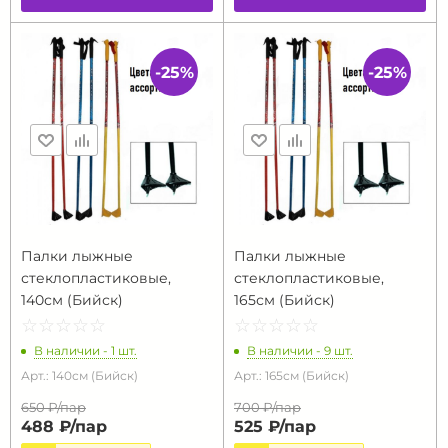
-25%
-25%
Палки лыжные
Палки лыжные
стеклопластиковые,
стеклопластиковые,
140см (Бийск)
165см (Бийск)
☆
★
☆
★
☆
★
☆
★
☆
★
☆
★
☆
★
☆
★
☆
★
☆
★
В наличии - 1 шт.
В наличии - 9 шт.
Арт.: 140см (Бийск)
Арт.: 165см (Бийск)
650 ₽/
пар
700 ₽/
пар
488 ₽/
пар
525 ₽/
пар