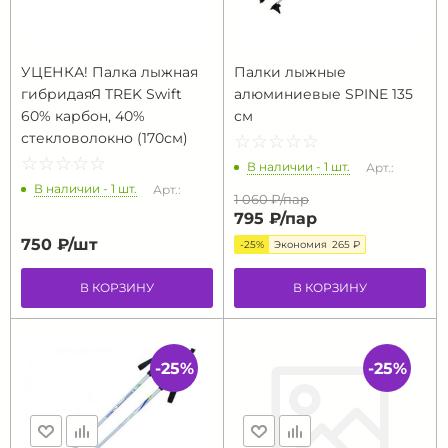
УЦЕНКА! Палка лыжная
Палки лыжные
гибридаяЯ TREK Swift
алюминиевые SPINE 135
60% карбон, 40%
см
стекловолокно (170см)
☆
★
☆
★
☆
★
☆
★
☆
★
☆
★
☆
★
☆
★
☆
★
☆
★
В наличии - 1 шт.
Арт.:
В наличии - 1 шт.
Арт.:
1 060 ₽/
пар
795 ₽/
пар
750 ₽/
шт
-25%
Экономия
265 ₽
В КОРЗИНУ
В КОРЗИНУ
-25%
-25%