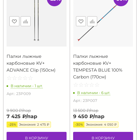
Палки лыжные
Палки лыжные
карбоновые KV+
карбоновые KV+
ADVANCE Clip (150см)
TEMPESTA BLUE 100%
Carbon (170см)
☆
★
☆
★
☆
★
☆
★
☆
★
☆
★
☆
★
☆
★
☆
★
☆
★
В наличии - 1 шт.
В наличии - 6 шт.
Арт.: 23P009
Арт.: 23P007
9 900 ₽/
пар
13 500 ₽/
пар
7 425 ₽/
пар
9 450 ₽/
пар
-25%
Экономия
2 475 ₽
-30%
Экономия
4 050 ₽
В КОРЗИНУ
В КОРЗИНУ