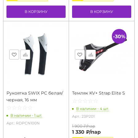
В КОРЗИНУ
В КОРЗИНУ
-30%
Рукоятка SWIX PC белая/
Темляк KV+ Strap Elite S
черная, 16 мм
☆
★
☆
★
☆
★
☆
★
☆
★
☆
★
☆
★
☆
★
☆
★
☆
★
В наличии - 4 шт.
В наличии - 1 шт.
Арт.: 23P201
Арт.: RDPCN100N
1 900 ₽/
пар
1 330 ₽/
пар