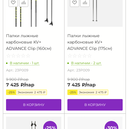
Палки лыжные
Палки лыжные
карбоновые KV+
карбоновые KV+
ADVANCE Clip (160см)
ADVANCE Clip (175см)
☆
★
☆
★
☆
★
☆
★
☆
★
☆
★
☆
★
☆
★
☆
★
☆
★
В наличии - 1 шт.
В наличии - 2 шт.
Арт.: 23P009
Арт.: 23P009
9 900 ₽/
пар
9 900 ₽/
пар
7 425 ₽/
пар
7 425 ₽/
пар
-25%
Экономия
2 475 ₽
-25%
Экономия
2 475 ₽
В КОРЗИНУ
В КОРЗИНУ
-25%
-30%