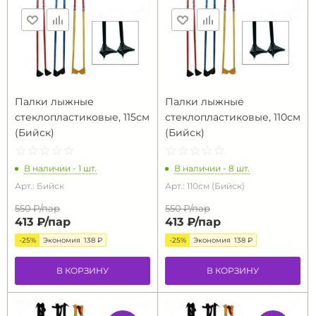
Палки лыжные
Палки лыжные
стеклопластиковые, 115см
стеклопластиковые, 110см
(Бийск)
(Бийск)
☆
★
☆
★
☆
★
☆
★
☆
★
☆
★
☆
★
☆
★
☆
★
☆
★
В наличии - 1 шт.
В наличии - 8 шт.
Арт.: Бийск
Арт.: 110см (Бийск)
550 ₽/
пар
550 ₽/
пар
413 ₽/
пар
413 ₽/
пар
-25%
Экономия
138 ₽
-25%
Экономия
138 ₽
В КОРЗИНУ
В КОРЗИНУ