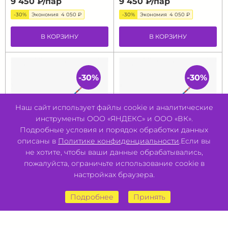
9 450 ₽/
пар
9 450 ₽/
пар
-30%
Экономия
4 050 ₽
-30%
Экономия
4 050 ₽
В КОРЗИНУ
В КОРЗИНУ
-30%
-30%
Наш сайт использует файлы cookie и аналитические
инструменты ООО «ЯНДЕКС» и ООО «ВК».
Подробные условия и порядок обработки данных
описаны в
Политике конфиденциальности
.Если вы
не хотите, чтобы ваши данные обрабатывались,
пожалуйста, ограничьте использование cookie в
Палки лыжные
Палки лыжные
настройках браузера.
карбоновые KV+
карбоновые KV+
TEMPESTA BLUE 100%
TEMPESTA BLUE 100%
Подробнее
Принять
Carbon (150см)
Carbon (165см)
☆
★
☆
★
☆
★
☆
★
☆
★
☆
★
☆
★
☆
★
☆
★
☆
★