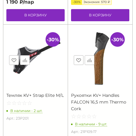
1 190 ₽/
пар
-30%
Экономия
570 ₽
В КОРЗИНУ
В КОРЗИНУ
-30%
-30%
Темляк KV+ Strap Elite M/L
Рукоятки KV+ Handles
FALCON 16,5 mm Thermo
☆
★
☆
★
☆
★
☆
★
☆
★
Cork
В наличии - 2 шт.
☆
★
☆
★
☆
★
☆
★
☆
★
Арт.: 23P201
В наличии - 9 шт.
Арт.: 21P109.17