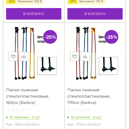
-25%
Экономия
163 ₽
-25%
Экономия
175 ₽
В КОРЗИНУ
В КОРЗИНУ
-25%
-25%
Палки лыжные
Палки лыжные
стеклопластиковые,
стеклопластиковые,
160см (Бийск)
170см (Бийск)
☆
★
☆
★
☆
★
☆
★
☆
★
☆
★
☆
★
☆
★
☆
★
☆
★
В наличии - 5 шт.
В наличии - 6 шт.
Арт.: 160см (Бийск)
Арт.: 170см (Бийск)