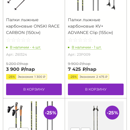
Палки лыжные
Палки лыжные
карбоновые ONSKI RACE
карбоновые KV+
CARBON (150см)
ADVANCE Clip (155см)
☆
★
☆
★
☆
★
☆
★
☆
★
☆
★
☆
★
☆
★
☆
★
☆
★
В наличии - 4 шт.
В наличии - 1 шт.
Арт.: Z61324
Арт.: 23P009
5 200 ₽/
пар
9 900 ₽/
пар
3 900 ₽/
пар
7 425 ₽/
пар
-25%
Экономия
1 300 ₽
-25%
Экономия
2 475 ₽
В КОРЗИНУ
В КОРЗИНУ
-25%
-25%