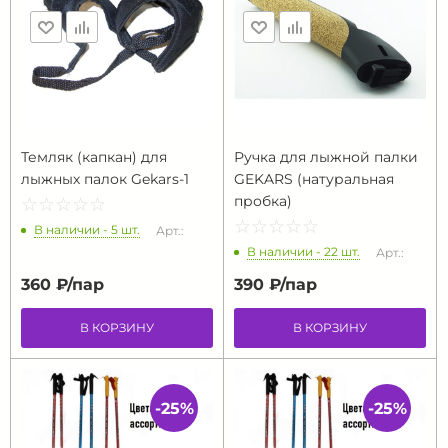
Темляк (капкан) для
Ручка для лыжной палки
лыжных палок Gekars-1
GEKARS (натуральная
пробка)
☆
★
☆
★
☆
★
☆
★
☆
★
☆
★
☆
★
☆
★
☆
★
☆
★
В наличии - 5 шт.
Арт.:
В наличии - 22 шт.
Арт.:
360 ₽/
пар
390 ₽/
пар
В КОРЗИНУ
В КОРЗИНУ
-25%
-25%