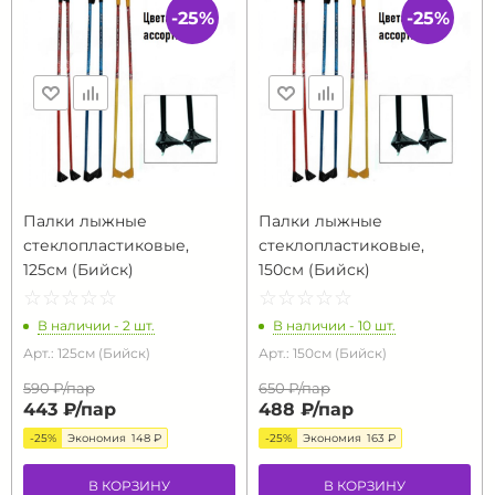
-25%
-25%
Палки лыжные
Палки лыжные
стеклопластиковые,
стеклопластиковые,
125см (Бийск)
150см (Бийск)
☆
★
☆
★
☆
★
☆
★
☆
★
☆
★
☆
★
☆
★
☆
★
☆
★
В наличии - 2 шт.
В наличии - 10 шт.
Арт.: 125см (Бийск)
Арт.: 150см (Бийск)
590 ₽/
пар
650 ₽/
пар
443 ₽/
пар
488 ₽/
пар
-25%
Экономия
148 ₽
-25%
Экономия
163 ₽
В КОРЗИНУ
В КОРЗИНУ