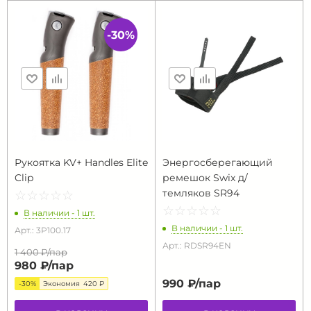
-30%
Рукоятка KV+ Handles Elite
Энергосберегающий
Clip
ремешок Swix д/
темляков SR94
☆
★
☆
★
☆
★
☆
★
☆
★
☆
★
☆
★
☆
★
☆
★
☆
★
В наличии - 1 шт.
В наличии - 1 шт.
Арт.: 3P100.17
Арт.: RDSR94EN
1 400 ₽/
пар
980 ₽/
пар
990 ₽/
пар
-30%
Экономия
420 ₽