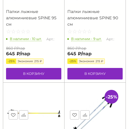
Палки лыжные
Палки лыжные
алюминиевые SPINE 95
алюминиевые SPINE 90
см
см
☆
★
☆
★
☆
★
☆
★
☆
★
☆
★
☆
★
☆
★
☆
★
☆
★
В наличии - 10 шт.
В наличии - 9 шт.
Арт.:
Арт.:
860 ₽/
пар
860 ₽/
пар
645 ₽/
пар
645 ₽/
пар
-25%
Экономия
215 ₽
-25%
Экономия
215 ₽
В КОРЗИНУ
В КОРЗИНУ
-25%