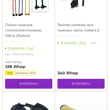
Палки лыжные
Темляк (капкан) для
стеклопластиковые,
лыжных палок Gekars-2
105см (Бийск)
☆
★
☆
★
☆
★
☆
★
☆
★
☆
★
☆
★
☆
★
☆
★
☆
★
В наличии - 6 шт.
Арт.:
В наличии - 3 шт.
Арт.: 105см (Бийск)
450 ₽/
пар
338 ₽/
пар
340 ₽/
пар
-25%
Экономия
113 ₽
В КОРЗИНУ
В КОРЗИНУ