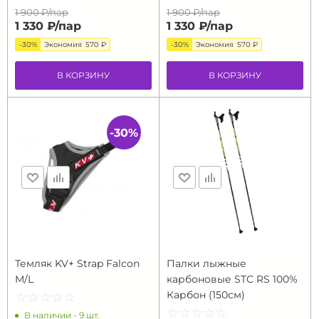
1 900 ₽/
пар
1 900 ₽/
пар
1 330 ₽/
пар
1 330 ₽/
пар
-30%
Экономия
570 ₽
-30%
Экономия
570 ₽
В КОРЗИНУ
В КОРЗИНУ
-30%
Темляк KV+ Strap Falcon
Палки лыжные
M/L
карбоновые STC RS 100%
Карбон (150см)
☆
★
☆
★
☆
★
☆
★
☆
★
☆
★
☆
★
☆
★
☆
★
☆
★
В наличии - 9 шт.