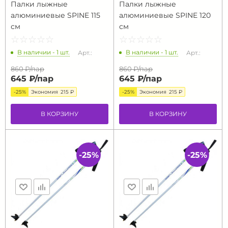
Палки лыжные
Палки лыжные
алюминиевые SPINE 115
алюминиевые SPINE 120
см
см
☆
★
☆
★
☆
★
☆
★
☆
★
☆
★
☆
★
☆
★
☆
★
☆
★
В наличии - 1 шт.
В наличии - 1 шт.
Арт.:
Арт.:
860 ₽/
пар
860 ₽/
пар
645 ₽/
пар
645 ₽/
пар
-25%
Экономия
215 ₽
-25%
Экономия
215 ₽
В КОРЗИНУ
В КОРЗИНУ
-25%
-25%