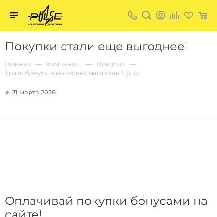
Твой
пульс
Твой
Покупки стали еще выгоднее!
пульс:
сеть
магазинов
Главная
Компания
Новости
для
Трать бонусы в интернет магазине Пульс!
активных
в
Барнауле:
31 марта 2026
Оплачивай покупки бонусами на
сайте!