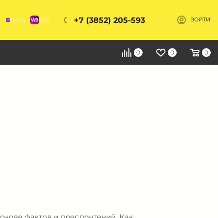
+7 (3852) 205-593
Ozon
WB
ВОЙТИ
Я
0
0
0
основе фактов и предпочтений. Как