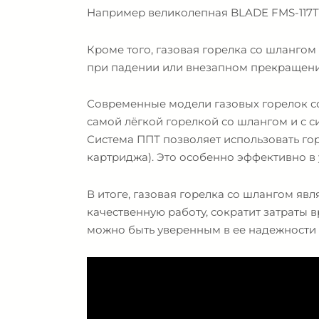
Например великолепная BLADE FMS-117T 
Кроме того, газовая горелка со шланго
при падении или внезапном прекращени
Современные модели газовых горелок со
самой лёгкой горелкой со шлангом и с с
Система ППТ позволяет использовать го
картриджа). Это особенно эффективно в 
В итоге, газовая горелка со шлангом я
качественную работу, сократит затраты 
можно быть уверенным в ее надежности 