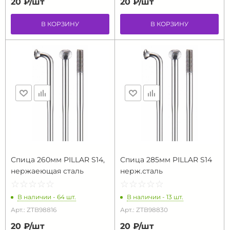
20 ₽/
шт
20 ₽/
шт
В КОРЗИНУ
В КОРЗИНУ
Спица 260мм PILLAR S14,
Спица 285мм PILLAR S14
нержаеющая сталь
нерж.сталь
☆
★
☆
★
☆
★
☆
★
☆
★
☆
★
☆
★
☆
★
☆
★
☆
★
В наличии - 64 шт.
В наличии - 13 шт.
Арт.: ZTB98816
Арт.: ZTB98830
20 ₽/
шт
20 ₽/
шт