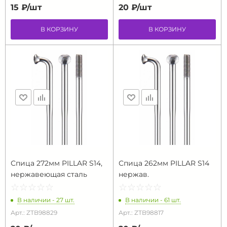
15 ₽/
шт
20 ₽/
шт
В КОРЗИНУ
В КОРЗИНУ
Спица 272мм PILLAR S14,
Спица 262мм PILLAR S14
нержавеющая сталь
нержав.
☆
★
☆
★
☆
★
☆
★
☆
★
☆
★
☆
★
☆
★
☆
★
☆
★
В наличии - 27 шт.
В наличии - 61 шт.
Арт.: ZTB98829
Арт.: ZTB98817