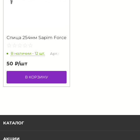
Спица 254мм Sapim Force
☆
★
☆
★
☆
★
☆
★
☆
★
В наличии - 12 шт.
Арт.:
50 ₽/
шт
В КОРЗИНУ
КАТАЛОГ
АКЦИИ