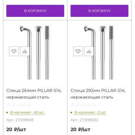
В КОРЗИНУ
В КОРЗИНУ
Спица 264мм PILLAR S14,
Спица 292мм PILLAR S14,
нержаеющая сталь
нержаеющая сталь
☆
★
☆
★
☆
★
☆
★
☆
★
☆
★
☆
★
☆
★
☆
★
☆
★
В наличии - 43 шт.
В наличии - 2 шт.
Арт.: ZTB98818
Арт.: ZTB98832
20 ₽/
шт
20 ₽/
шт