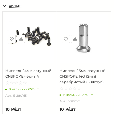
ФИЛЬТР
Ниппель 14мм латунный
Ниппель 16мм латунный
CNSPOKE черный
CNSPOKE 14G (2мм)
серебристый (50шт/уп)
☆
★
☆
★
☆
★
☆
★
☆
★
☆
★
☆
★
☆
★
☆
★
☆
★
В наличии - 657 шт.
В наличии - 374 шт.
Арт.: 5-280165
Арт.: 5-280101
10 ₽/
шт
10 ₽/
шт