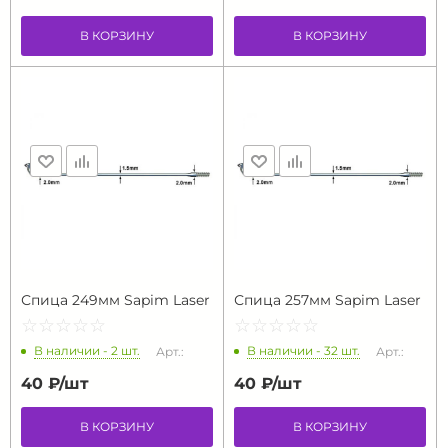
В КОРЗИНУ
В КОРЗИНУ
Спица 249мм Sapim Laser
Спица 257мм Sapim Laser
☆
★
☆
★
☆
★
☆
★
☆
★
☆
★
☆
★
☆
★
☆
★
☆
★
В наличии - 2 шт.
В наличии - 32 шт.
Арт.:
Арт.:
40 ₽/
шт
40 ₽/
шт
В КОРЗИНУ
В КОРЗИНУ