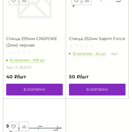
Спица 295мм CNSPOKE
Спица 252мм Sapim Force
(2мм) черная
☆
★
☆
★
☆
★
☆
★
☆
★
☆
★
☆
★
☆
★
☆
★
☆
★
В наличии - 42 шт.
Арт.:
В наличии - 108 шт.
Арт.: 5-283572
40 ₽/
шт
50 ₽/
шт
В КОРЗИНУ
В КОРЗИНУ