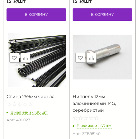
15 ₽/
шт
15 ₽/
шт
В КОРЗИНУ
В КОРЗИНУ
Спица 259мм черная
Ниппель 12мм
алюминиевый 14G,
☆
★
☆
★
☆
★
☆
★
☆
★
серебристый
В наличии - 180 шт.
☆
★
☆
★
☆
★
☆
★
☆
★
Арт.: 490027
В наличии - 65 шт.
Арт.: ZTB98140