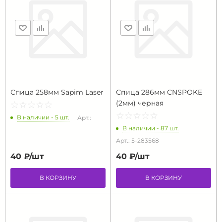
Спица 258мм Sapim Laser
Спица 286мм CNSPOKE
(2мм) черная
☆
★
☆
★
☆
★
☆
★
☆
★
☆
★
☆
★
☆
★
☆
★
☆
★
В наличии - 5 шт.
Арт.:
В наличии - 87 шт.
Арт.: 5-283568
40 ₽/
шт
40 ₽/
шт
В КОРЗИНУ
В КОРЗИНУ