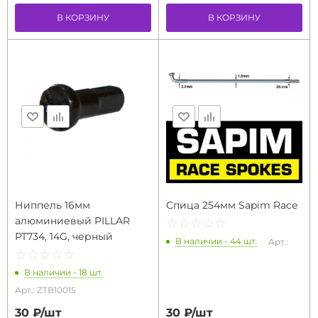
В КОРЗИНУ
В КОРЗИНУ
Ниппель 16мм
Спица 254мм Sapim Race
алюминиевый PILLAR
☆
★
☆
★
☆
★
☆
★
☆
★
PT734, 14G, черный
В наличии - 44 шт.
Арт.:
☆
★
☆
★
☆
★
☆
★
☆
★
В наличии - 18 шт.
Арт.: ZTB10015
30 ₽/
шт
30 ₽/
шт