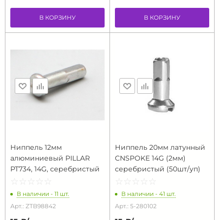
В КОРЗИНУ
В КОРЗИНУ
Ниппель 12мм
Ниппель 20мм латунный
алюминиевый PILLAR
CNSPOKE 14G (2мм)
PT734, 14G, серебристый
серебристый (50шт/уп)
☆
★
☆
★
☆
★
☆
★
☆
★
☆
★
☆
★
☆
★
☆
★
☆
★
В наличии - 11 шт.
В наличии - 41 шт.
Арт.: ZTB98842
Арт.: 5-280102