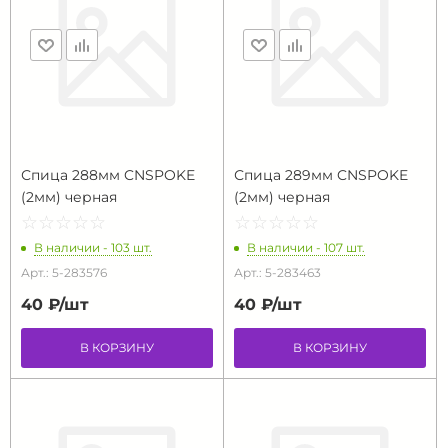
Спица 288мм CNSPOKE
Спица 289мм CNSPOKE
(2мм) черная
(2мм) черная
☆
★
☆
★
☆
★
☆
★
☆
★
☆
★
☆
★
☆
★
☆
★
☆
★
В наличии - 103 шт.
В наличии - 107 шт.
Арт.: 5-283576
Арт.: 5-283463
40 ₽/
шт
40 ₽/
шт
В КОРЗИНУ
В КОРЗИНУ