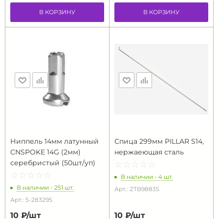
В КОРЗИНУ
В КОРЗИНУ
Ниппель 14мм латунный
Спица 299мм PILLAR S14,
CNSPOKE 14G (2мм)
нержаеющая сталь
серебристый (50шт/уп)
☆
★
☆
★
☆
★
☆
★
☆
★
☆
★
☆
★
☆
★
☆
★
☆
★
В наличии - 4 шт.
В наличии - 251 шт.
Арт.: ZTB98835
Арт.: 5-283295
10 ₽/
шт
10 ₽/
шт