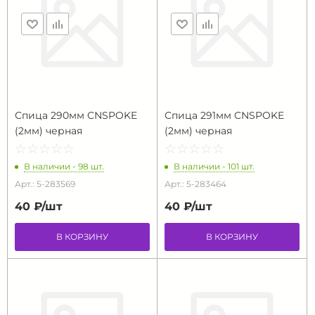
Спица 290мм CNSPOKE
Спица 291мм CNSPOKE
(2мм) черная
(2мм) черная
☆
★
☆
★
☆
★
☆
★
☆
★
☆
★
☆
★
☆
★
☆
★
☆
★
В наличии - 98 шт.
В наличии - 101 шт.
Арт.: 5-283569
Арт.: 5-283464
40 ₽/
шт
40 ₽/
шт
В КОРЗИНУ
В КОРЗИНУ