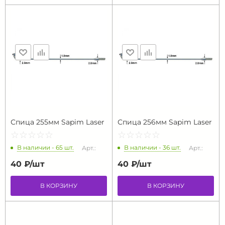
Спица 255мм Sapim Laser
Спица 256мм Sapim Laser
☆
★
☆
★
☆
★
☆
★
☆
★
☆
★
☆
★
☆
★
☆
★
☆
★
В наличии - 65 шт.
В наличии - 36 шт.
Арт.:
Арт.:
40 ₽/
шт
40 ₽/
шт
В КОРЗИНУ
В КОРЗИНУ