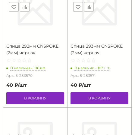
Спица 292мм CNSPOKE
Спица 293мм CNSPOKE
(2мм) черная
(2мм) черная
☆
★
☆
★
☆
★
☆
★
☆
★
☆
★
☆
★
☆
★
☆
★
☆
★
В наличии - 106 шт.
В наличии - 103 шт.
Арт.: 5-283570
Арт.: 5-283571
40 ₽/
шт
40 ₽/
шт
В КОРЗИНУ
В КОРЗИНУ