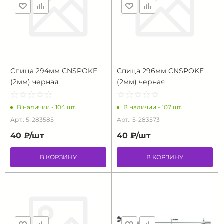
Спица 294мм CNSPOKE
Спица 296мм CNSPOKE
(2мм) черная
(2мм) черная
☆
★
☆
★
☆
★
☆
★
☆
★
☆
★
☆
★
☆
★
☆
★
☆
★
В наличии - 104 шт.
В наличии - 107 шт.
Арт.: 5-283585
Арт.: 5-283573
40 ₽/
шт
40 ₽/
шт
В КОРЗИНУ
В КОРЗИНУ