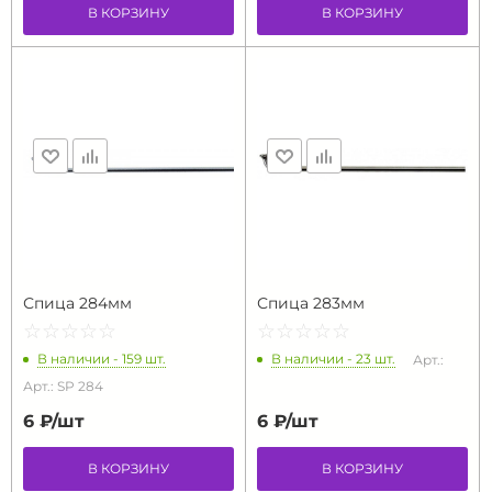
В КОРЗИНУ
В КОРЗИНУ
Спица 284мм
Спица 283мм
☆
★
☆
★
☆
★
☆
★
☆
★
☆
★
☆
★
☆
★
☆
★
☆
★
В наличии - 159 шт.
В наличии - 23 шт.
Арт.:
Арт.: SP 284
6 ₽/
шт
6 ₽/
шт
В КОРЗИНУ
В КОРЗИНУ