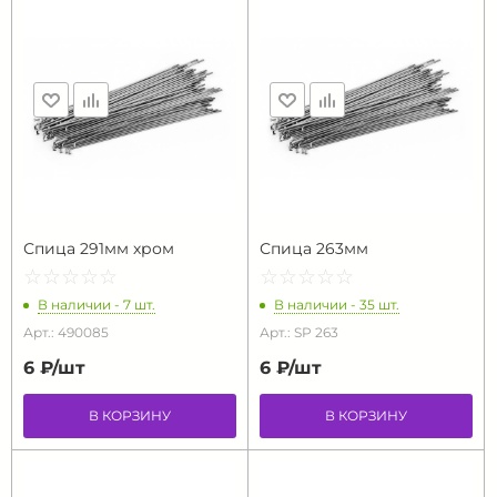
Спица 291мм хром
Спица 263мм
☆
★
☆
★
☆
★
☆
★
☆
★
☆
★
☆
★
☆
★
☆
★
☆
★
В наличии - 7 шт.
В наличии - 35 шт.
Арт.: 490085
Арт.: SP 263
6 ₽/
шт
6 ₽/
шт
В КОРЗИНУ
В КОРЗИНУ