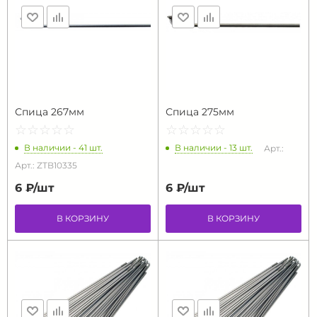
Спица 267мм
Спица 275мм
☆
★
☆
★
☆
★
☆
★
☆
★
☆
★
☆
★
☆
★
☆
★
☆
★
В наличии - 41 шт.
В наличии - 13 шт.
Арт.:
Арт.: ZTB10335
6 ₽/
шт
6 ₽/
шт
В КОРЗИНУ
В КОРЗИНУ