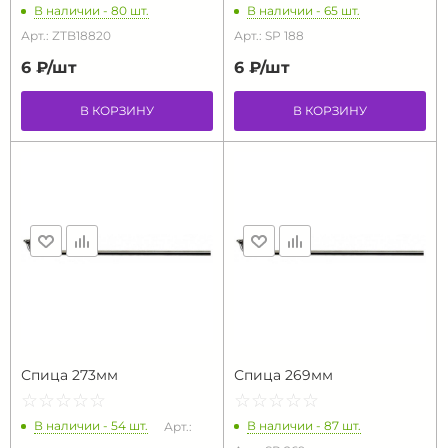
В наличии - 80 шт.
В наличии - 65 шт.
Арт.: ZTB18820
Арт.: SP 188
6 ₽/
шт
6 ₽/
шт
В КОРЗИНУ
В КОРЗИНУ
Спица 273мм
Спица 269мм
☆
★
☆
★
☆
★
☆
★
☆
★
☆
★
☆
★
☆
★
☆
★
☆
★
В наличии - 54 шт.
В наличии - 87 шт.
Арт.: