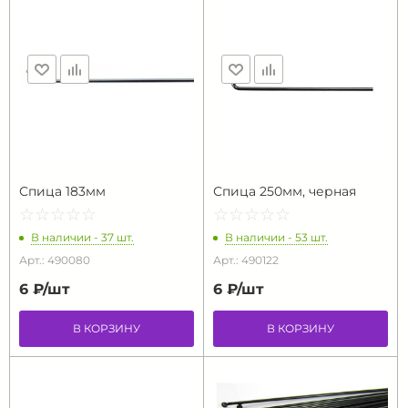
Спица 183мм
Спица 250мм, черная
☆
★
☆
★
☆
★
☆
★
☆
★
☆
★
☆
★
☆
★
☆
★
☆
★
В наличии - 37 шт.
В наличии - 53 шт.
Арт.: 490080
Арт.: 490122
6 ₽/
шт
6 ₽/
шт
В КОРЗИНУ
В КОРЗИНУ