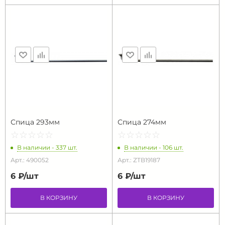
Спица 293мм
Спица 274мм
☆
★
☆
★
☆
★
☆
★
☆
★
☆
★
☆
★
☆
★
☆
★
☆
★
В наличии - 337 шт.
В наличии - 106 шт.
Арт.: 490052
Арт.: ZTB19187
6 ₽/
шт
6 ₽/
шт
В КОРЗИНУ
В КОРЗИНУ