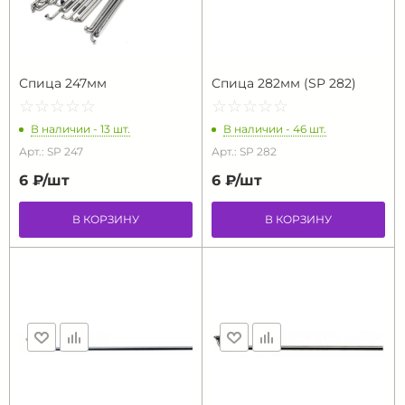
Спица 247мм
Спица 282мм (SP 282)
☆
★
☆
★
☆
★
☆
★
☆
★
☆
★
☆
★
☆
★
☆
★
☆
★
В наличии - 13 шт.
В наличии - 46 шт.
Арт.: SP 247
Арт.: SP 282
6 ₽/
шт
6 ₽/
шт
В КОРЗИНУ
В КОРЗИНУ