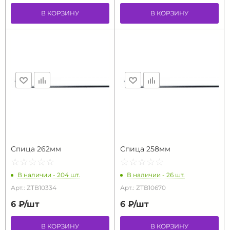
В КОРЗИНУ
В КОРЗИНУ
Спица 262мм
Спица 258мм
☆
★
☆
★
☆
★
☆
★
☆
★
☆
★
☆
★
☆
★
☆
★
☆
★
В наличии - 204 шт.
В наличии - 26 шт.
Арт.: ZTB10334
Арт.: ZTB10670
6 ₽/
шт
6 ₽/
шт
В КОРЗИНУ
В КОРЗИНУ