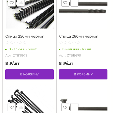
Спица 256мм черная
Спица 260мм черная
☆
★
☆
★
☆
★
☆
★
☆
★
☆
★
☆
★
☆
★
☆
★
☆
★
В наличии - 39 шт.
В наличии - 122 шт.
Арт.: ZTB19978
Арт.: ZTB19979
8 ₽/
шт
8 ₽/
шт
В КОРЗИНУ
В КОРЗИНУ