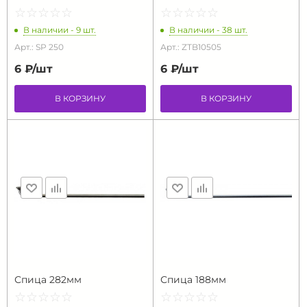
☆
★
☆
★
☆
★
☆
★
☆
★
☆
★
☆
★
☆
★
☆
★
☆
★
В наличии - 9 шт.
В наличии - 38 шт.
Арт.: SP 250
Арт.: ZTB10505
6 ₽/
шт
6 ₽/
шт
В КОРЗИНУ
В КОРЗИНУ
Спица 282мм
Спица 188мм
☆
★
☆
★
☆
★
☆
★
☆
★
☆
★
☆
★
☆
★
☆
★
☆
★