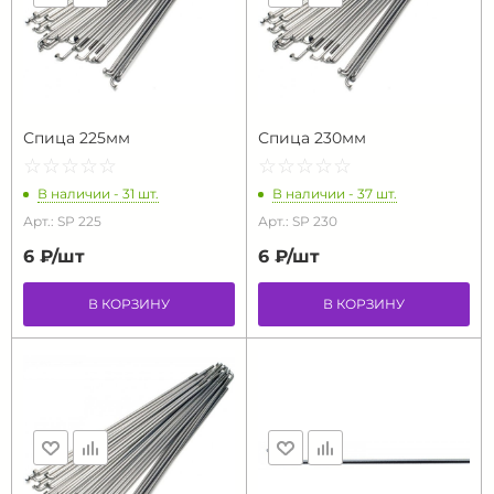
Спица 225мм
Спица 230мм
☆
★
☆
★
☆
★
☆
★
☆
★
☆
★
☆
★
☆
★
☆
★
☆
★
В наличии - 31 шт.
В наличии - 37 шт.
Арт.: SP 225
Арт.: SP 230
6 ₽/
шт
6 ₽/
шт
В КОРЗИНУ
В КОРЗИНУ