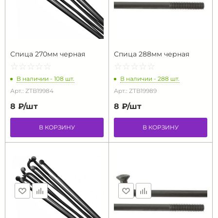
Спица 270мм черная
Спица 288мм черная
☆
★
☆
★
☆
★
☆
★
☆
★
☆
★
☆
★
☆
★
☆
★
☆
★
В наличии - 108 шт.
В наличии - 288 шт.
Арт.: ZTB19984
Арт.: ZTB19989
8 ₽/
шт
8 ₽/
шт
В КОРЗИНУ
В КОРЗИНУ