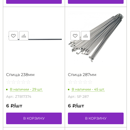
Спица 238мм
Спица 287мм
☆
★
☆
★
☆
★
☆
★
☆
★
☆
★
☆
★
☆
★
☆
★
☆
★
В наличии - 29 шт.
В наличии - 45 шт.
Арт.: ZTB17374
Арт.: SP 287
6 ₽/
шт
6 ₽/
шт
В КОРЗИНУ
В КОРЗИНУ