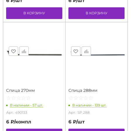
6 ₽/
шт
6 ₽/
шт
В КОРЗИНУ
В КОРЗИНУ
Спица 270мм
Спица 288мм
☆
★
☆
★
☆
★
☆
★
☆
★
☆
★
☆
★
☆
★
☆
★
☆
★
В наличии - 57 шт.
В наличии - 139 шт.
Арт.: 490133
Арт.: SP 288
6 ₽/
компл
6 ₽/
шт