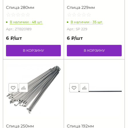
Спица 280мм
Спица 229мм
☆
★
☆
★
☆
★
☆
★
☆
★
☆
★
☆
★
☆
★
☆
★
☆
★
В наличии - 48 шт.
В наличии - 35 шт.
Арт.: ZTB20189
Арт.: SP 229
6 ₽/
шт
6 ₽/
шт
В КОРЗИНУ
В КОРЗИНУ
Спица 250мм
Спица 192мм