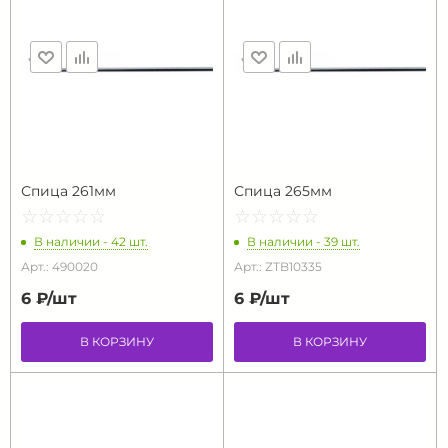
Спица 261мм
Спица 265мм
☆
★
☆
★
☆
★
☆
★
☆
★
☆
★
☆
★
☆
★
☆
★
☆
★
В наличии - 42 шт.
В наличии - 39 шт.
Арт.: 490020
Арт.: ZTB10335
6 ₽/
шт
6 ₽/
шт
В КОРЗИНУ
В КОРЗИНУ