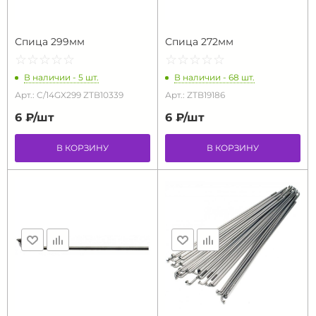
Спица 299мм
Спица 272мм
☆
★
☆
★
☆
★
☆
★
☆
★
☆
★
☆
★
☆
★
☆
★
☆
★
В наличии - 5 шт.
В наличии - 68 шт.
Арт.: C/14GX299 ZTB10339
Арт.: ZTB19186
6 ₽/
шт
6 ₽/
шт
В КОРЗИНУ
В КОРЗИНУ