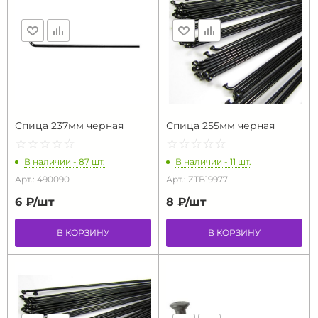
Спица 237мм черная
Спица 255мм черная
☆
★
☆
★
☆
★
☆
★
☆
★
☆
★
☆
★
☆
★
☆
★
☆
★
В наличии - 87 шт.
В наличии - 11 шт.
Арт.: 490090
Арт.: ZTB19977
6 ₽/
шт
8 ₽/
шт
В КОРЗИНУ
В КОРЗИНУ