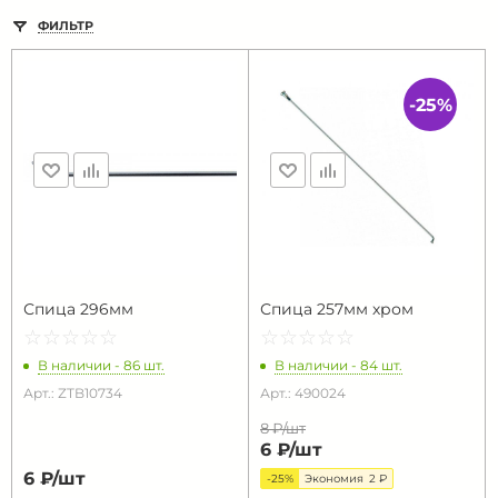
ФИЛЬТР
-25%
Спица 296мм
Спица 257мм хром
☆
★
☆
★
☆
★
☆
★
☆
★
☆
★
☆
★
☆
★
☆
★
☆
★
В наличии - 86 шт.
В наличии - 84 шт.
Арт.: ZTB10734
Арт.: 490024
8 ₽/
шт
6 ₽/
шт
6 ₽/
шт
-25%
Экономия
2 ₽