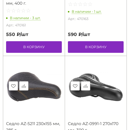
мм, 400 г.
☆
★
☆
★
☆
★
☆
★
☆
★
☆
★
☆
★
☆
★
☆
★
☆
★
В наличии - 1 шт.
В наличии - 3 шт.
Арт.: 470163
Арт.: 470161
550 ₽/
шт
590 ₽/
шт
В КОРЗИНУ
В КОРЗИНУ
Седло AZ-5211 230x155 мм,
Седло AZ-0991-1 270x170