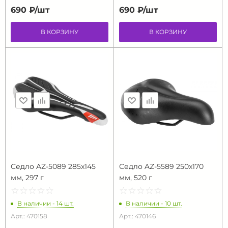
690 ₽/
шт
690 ₽/
шт
В КОРЗИНУ
В КОРЗИНУ
Седло AZ-5089 285x145
Седло AZ-5589 250x170
мм, 297 г
мм, 520 г
☆
★
☆
★
☆
★
☆
★
☆
★
☆
★
☆
★
☆
★
☆
★
☆
★
В наличии - 14 шт.
В наличии - 10 шт.
Арт.: 470158
Арт.: 470146