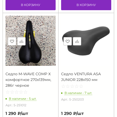
В КОРЗИНУ
В КОРЗИНУ
Седло M-WAVE COMP Х
Седло VENTURA ASA
комфортное 270х139мм,
JUNIOR 228x150 мм
286г черное
☆
★
☆
★
☆
★
☆
★
☆
★
☆
★
☆
★
☆
★
☆
★
☆
★
В наличии - 7 шт.
В наличии - 5 шт.
Арт.: 5-250203
Арт.: 5-251012
1 290 ₽/
шт
1 290 ₽/
шт