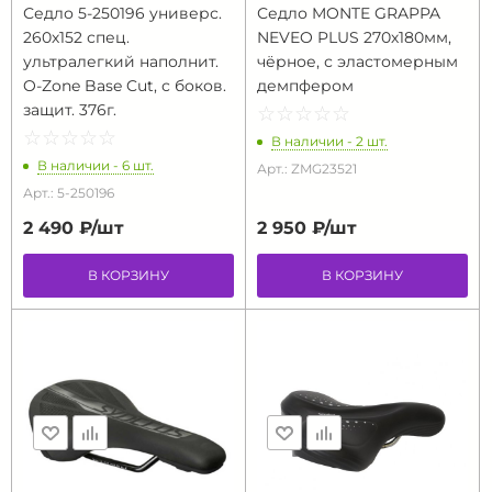
Седло 5-250196 универс.
Седло MONTE GRAPPA
260х152 спец.
NEVEO PLUS 270х180мм,
ультралегкий наполнит.
чёрное, с эластомерным
O-Zone Base Cut, с боков.
демпфером
защит. 376г.
☆
★
☆
★
☆
★
☆
★
☆
★
☆
★
☆
★
☆
★
☆
★
☆
★
В наличии - 2 шт.
В наличии - 6 шт.
Арт.: ZMG23521
Арт.: 5-250196
2 490 ₽/
шт
2 950 ₽/
шт
В КОРЗИНУ
В КОРЗИНУ