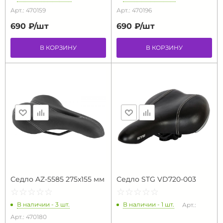
Арт.: 470159
Арт.: 470196
690 ₽/
шт
690 ₽/
шт
В КОРЗИНУ
В КОРЗИНУ
Седло AZ-5585 275x155 мм
Седло STG VD720-003
☆
★
☆
★
☆
★
☆
★
☆
★
☆
★
☆
★
☆
★
☆
★
☆
★
В наличии - 3 шт.
В наличии - 1 шт.
Арт.:
Арт.: 470180