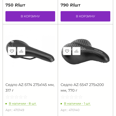
750 ₽/
шт
790 ₽/
шт
В КОРЗИНУ
В КОРЗИНУ
Седло AZ-5174 275х145 мм,
Седло AZ-5547 275x200
317 г
мм, 770 г
☆
★
☆
★
☆
★
☆
★
☆
★
☆
★
☆
★
☆
★
☆
★
☆
★
В наличии - 8 шт.
В наличии - 1 шт.
Арт.: 470149
Арт.: 470140