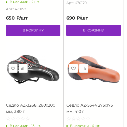
В наличии - 2 шт.
Арт.: 470170
Арт.: 470157
650 ₽/
шт
690 ₽/
шт
В КОРЗИНУ
В КОРЗИНУ
Седло AZ-3268, 260x200
Седло AZ-5544 275x175
мм, 380 г
мм, 410 г
☆
★
☆
★
☆
★
☆
★
☆
★
☆
★
☆
★
☆
★
☆
★
☆
★
В наличии - 13 шт.
В наличии - 6 шт.