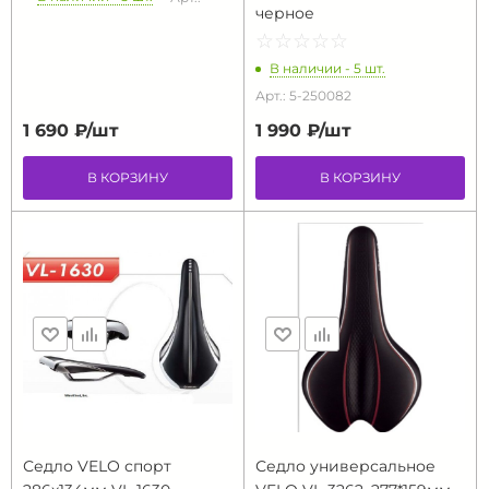
черное
☆
★
☆
★
☆
★
☆
★
☆
★
В наличии - 5 шт.
Арт.: 5-250082
1 690 ₽/
шт
1 990 ₽/
шт
В КОРЗИНУ
В КОРЗИНУ
Седло VELO спорт
Седло универсальное