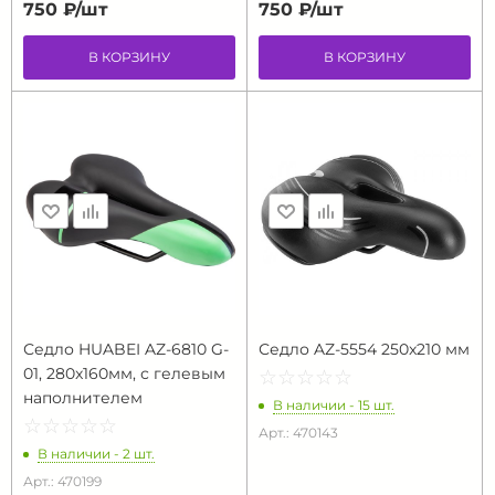
750 ₽/
шт
750 ₽/
шт
В КОРЗИНУ
В КОРЗИНУ
Седло HUABEI AZ-6810 G-
Седло AZ-5554 250x210 мм
01, 280x160мм, с гелевым
☆
★
☆
★
☆
★
☆
★
☆
★
наполнителем
В наличии - 15 шт.
☆
★
☆
★
☆
★
☆
★
☆
★
Арт.: 470143
В наличии - 2 шт.
Арт.: 470199