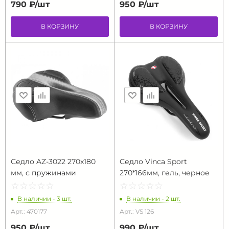
790 ₽/
шт
950 ₽/
шт
В КОРЗИНУ
В КОРЗИНУ
Седло AZ-3022 270x180
Седло Vinca Sport
мм, с пружинами
270*166мм, гель, черное
☆
★
☆
★
☆
★
☆
★
☆
★
☆
★
☆
★
☆
★
☆
★
☆
★
В наличии - 3 шт.
В наличии - 2 шт.
Арт.: 470177
Арт.: VS 126
950 ₽/
шт
990 ₽/
шт