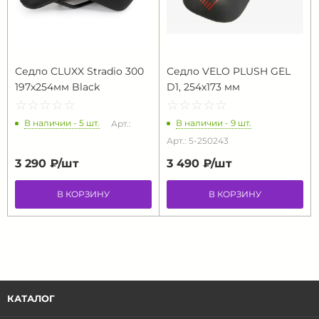
Седло CLUXX Stradio 300
Седло VELO PLUSH GEL
197х254мм Black
D1, 254x173 мм
☆
★
☆
★
☆
★
☆
★
☆
★
☆
★
☆
★
☆
★
☆
★
☆
★
В наличии - 5 шт.
В наличии - 9 шт.
Арт.:
Арт.: 5-250243
3 290 ₽/
шт
3 490 ₽/
шт
В КОРЗИНУ
В КОРЗИНУ
КАТАЛОГ