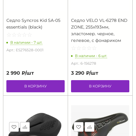
Седло Syncros Kid SA-05
Седло VELO VL-6278 END
essentials (black)
ZONE, 255x193мм,
эластомер. черное,
☆
★
☆
★
☆
★
☆
★
☆
★
гелевое, с фонариком
В наличии - 7 шт.
☆
★
☆
★
☆
★
☆
★
☆
★
Арт.: ES276528-0001
В наличии - 6 шт.
Арт.: 6-156278
2 990 ₽/
шт
3 290 ₽/
шт
В КОРЗИНУ
В КОРЗИНУ