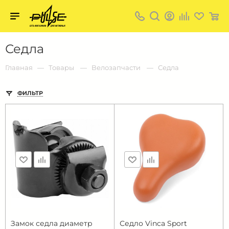
Твой
пульс
Твой
Седла
пульс:
сеть
магазинов
Главная
Товары
Велозапчасти
Седла
для
активных
в
ФИЛЬТР
Барнауле:
Замок седла диаметр
Седло Vinca Sport