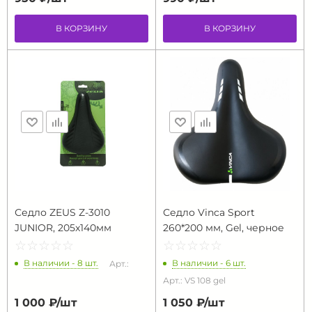
В КОРЗИНУ
В КОРЗИНУ
Седло ZEUS Z-3010
Седло Vinca Sport
JUNIOR, 205x140мм
260*200 мм, Gel, черное
☆
★
☆
★
☆
★
☆
★
☆
★
☆
★
☆
★
☆
★
☆
★
☆
★
В наличии - 8 шт.
В наличии - 6 шт.
Арт.:
Арт.: VS 108 gel
1 000 ₽/
шт
1 050 ₽/
шт