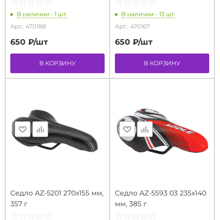
☆
★
☆
★
☆
★
☆
★
☆
★
☆
★
☆
★
☆
★
☆
★
☆
★
В наличии - 1 шт.
В наличии - 13 шт.
Арт.: 470188
Арт.: 470167
650 ₽/
шт
650 ₽/
шт
В КОРЗИНУ
В КОРЗИНУ
Седло AZ-5201 270x155 мм,
Седло AZ-5593 03 235x140
357 г
мм, 385 г
☆
★
☆
★
☆
★
☆
★
☆
★
☆
★
☆
★
☆
★
☆
★
☆
★