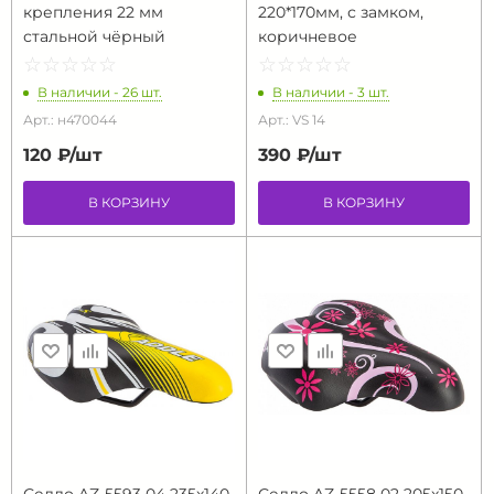
крепления 22 мм
220*170мм, с замком,
стальной чёрный
коричневое
☆
★
☆
★
☆
★
☆
★
☆
★
☆
★
☆
★
☆
★
☆
★
☆
★
В наличии - 26 шт.
В наличии - 3 шт.
Арт.: н470044
Арт.: VS 14
120 ₽/
шт
390 ₽/
шт
В КОРЗИНУ
В КОРЗИНУ