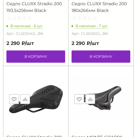
Седло CLUXX Stradio 200
Седло CLUXX Stradio 200
193,5х256мм Black
180х266мм Black
☆
★
☆
★
☆
★
☆
★
☆
★
☆
★
☆
★
☆
★
☆
★
☆
★
В наличии - 6 шт.
В наличии - 7 шт.
Арт.: CLSD04GL_BK
Арт.: CLSD05GL_BK
2 290 ₽/
шт
2 290 ₽/
шт
В КОРЗИНУ
В КОРЗИНУ