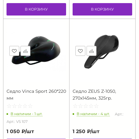
В КОРЗИНУ
В КОРЗИНУ
Седло Vinca Sport 260*220
Седло ZEUS Z-1050,
мм
270x145мм, 325гр.
☆
★
☆
★
☆
★
☆
★
☆
★
☆
★
☆
★
☆
★
☆
★
☆
★
В наличии - 1 шт.
В наличии - 4 шт.
Арт.:
Арт.: VS 107
1 050 ₽/
шт
1 250 ₽/
шт