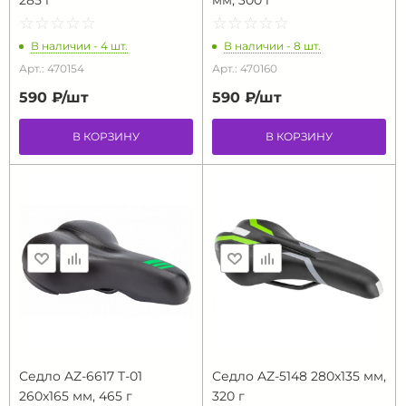
285 г
мм, 300 г
☆
★
☆
★
☆
★
☆
★
☆
★
☆
★
☆
★
☆
★
☆
★
☆
★
В наличии - 4 шт.
В наличии - 8 шт.
Арт.: 470154
Арт.: 470160
590 ₽/
шт
590 ₽/
шт
В КОРЗИНУ
В КОРЗИНУ
Седло AZ-6617 T-01
Седло AZ-5148 280х135 мм,
260x165 мм, 465 г
320 г