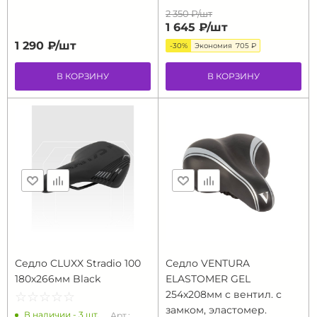
2 350 ₽/
шт
1 645 ₽/
шт
1 290 ₽/
шт
-30%
Экономия
705 ₽
В КОРЗИНУ
В КОРЗИНУ
Седло CLUXX Stradio 100
Седло VENTURA
180х266мм Black
ELASTOMER GEL
254х208мм с вентил. с
☆
★
☆
★
☆
★
☆
★
☆
★
замком, эластомер.
В наличии - 3 шт.
Арт.: