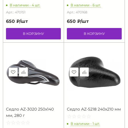
В наличии - 4 шт.
В наличии - 6 шт.
Арт.: 470151
Арт.: 470168
650 ₽/
шт
650 ₽/
шт
В КОРЗИНУ
В КОРЗИНУ
Седло AZ-3020 250x140
Седло AZ-5218 240х210 мм
мм, 280 г
☆
★
☆
★
☆
★
☆
★
☆
★
☆
★
☆
★
☆
★
☆
★
☆
★
В наличии - 1 шт.