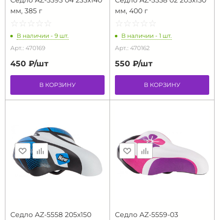
Седло AZ-5593 04 235x140
Седло AZ-5558 02 205x150
мм, 385 г
мм, 400 г
☆
★
☆
★
☆
★
☆
★
☆
★
☆
★
☆
★
☆
★
☆
★
☆
★
В наличии - 9 шт.
В наличии - 1 шт.
Арт.: 470169
Арт.: 470162
450 ₽/
шт
550 ₽/
шт
В КОРЗИНУ
В КОРЗИНУ
Седло AZ-5558 205x150
Седло AZ-5559-03