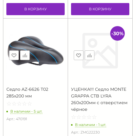
В КОРЗИНУ
В КОРЗИНУ
-30%
Седло AZ-6626 T02
УЦЕНКА!!! Седло MONTE
285x200 мм
GRAPPA CTB LYRA
260х200мм с отверстием
☆
★
☆
★
☆
★
☆
★
☆
★
чёрное
В наличии - 5 шт.
☆
★
☆
★
☆
★
☆
★
☆
★
Арт.: 470191
В наличии - 1 шт.
Арт.: ZMG22230