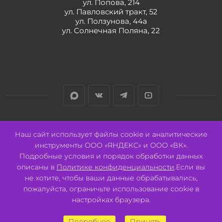
ул. Попова, 214
ул. Павловский тракт, 52
ул. Ползунова, 44а
ул. Солнечная Поляна, 22
Разработано:
Авалон
Наш сайт использует файлы cookie и аналитические
инструменты ООО «ЯНДЕКС» и ООО «ВК».
Подробные условия и порядок обработки данных
описаны в
Политике конфиденциальности
.Если вы
не хотите, чтобы ваши данные обрабатывались,
2026 © ООО "СВК"/ 656064 г. Барнаул, ул. Павловский тракт, 52.
ИНН 2221130516 ОГРН 1082221000531.
пожалуйста, ограничьте использование cookie в
Pulse - сеть магазинов для активных
настройках браузера.
Подробнее
Принять