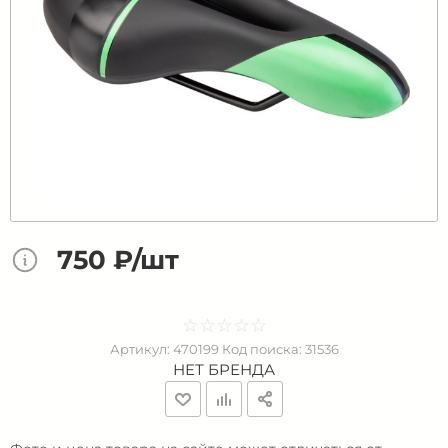
750 ₽/шт
☆
★
☆
★
☆
★
☆
★
☆
★
Артикул:
470199
Код поиска:
31536
НЕТ БРЕНДА