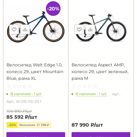
-20%
Велосипед Welt Edge 1.0,
Велосипед Aspect AMP,
колесо 29, цвет Mountain
колесо 29, цвет зеленый,
Blue, рама XL
рама M
☆
★
☆
★
☆
★
☆
★
☆
★
☆
★
☆
★
☆
★
☆
★
☆
★
В наличии - 1 шт.
В наличии - 1 шт.
Арт.:
Арт.: W.015.HD.29.1
106 990 ₽/
шт
85 592 ₽/
шт
87 990 ₽/
шт
-20%
Экономия
21 398 ₽