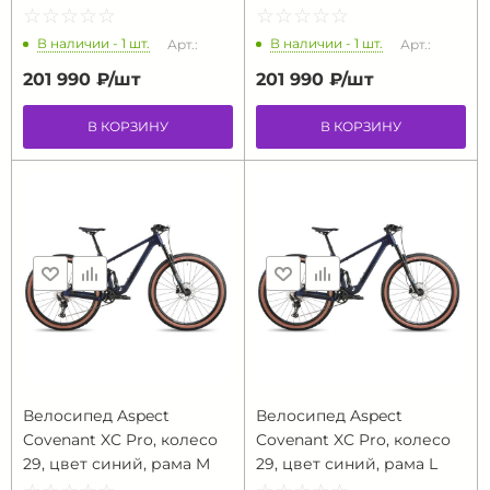
☆
★
☆
★
☆
★
☆
★
☆
★
☆
★
☆
★
☆
★
☆
★
☆
★
В наличии - 1 шт.
В наличии - 1 шт.
Арт.:
Арт.:
201 990 ₽/
шт
201 990 ₽/
шт
В КОРЗИНУ
В КОРЗИНУ
Велосипед Aspect
Велосипед Aspect
Covenant XC Pro, колесо
Covenant XC Pro, колесо
29, цвет синий, рама M
29, цвет синий, рама L