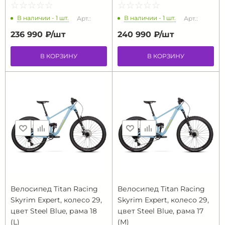
☆
★
☆
★
☆
★
☆
★
☆
★
☆
★
☆
★
☆
★
☆
★
☆
★
В наличии - 1 шт.
В наличии - 1 шт.
Арт.:
Арт.:
236 990 ₽/
шт
240 990 ₽/
шт
В КОРЗИНУ
В КОРЗИНУ
Велосипед Titan Racing
Велосипед Titan Racing
Skyrim Expert, колесо 29,
Skyrim Expert, колесо 29,
цвет Steel Blue, рама 18
цвет Steel Blue, рама 17
(L)
(M)