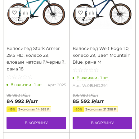
Велосипед Stark Armer
Велосипед Welt Edge 1.0,
29.5 HD, колесо 29,
колесо 29, цвет Mountain
еловый матовый/черный,
Blue, рама M
рама 18
☆
★
☆
★
☆
★
☆
★
☆
★
☆
★
☆
★
☆
★
☆
★
☆
★
В наличии - 1 шт.
В наличии - 1 шт.
Арт.: 2025
Арт.: W.015.HD.29.1
99 990 ₽/
шт
106 990 ₽/
шт
84 992 ₽/
шт
85 592 ₽/
шт
-15%
Экономия
14 999 ₽
-20%
Экономия
21 398 ₽
В КОРЗИНУ
В КОРЗИНУ