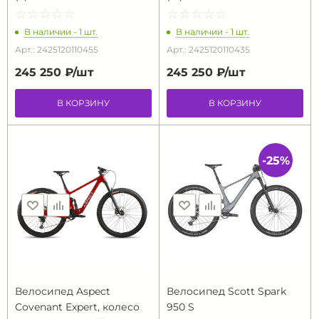
☆
★
☆
★
☆
★
☆
★
☆
★
☆
★
☆
★
☆
★
☆
★
☆
★
В наличии - 1 шт.
В наличии - 1 шт.
Арт.: 2425120110455
Арт.: 2425120110435
245 250 ₽/
шт
245 250 ₽/
шт
В КОРЗИНУ
В КОРЗИНУ
-25%
Велосипед Aspect
Велосипед Scott Spark
Covenant Expert, колесо
950 S