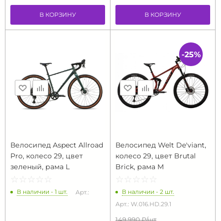
В КОРЗИНУ
В КОРЗИНУ
-25%
Велосипед Aspect Allroad
Велосипед Welt De'viant,
Pro, колесо 29, цвет
колесо 29, цвет Brutal
зеленый, рама L
Brick, рама M
☆
★
☆
★
☆
★
☆
★
☆
★
☆
★
☆
★
☆
★
☆
★
☆
★
В наличии - 1 шт.
В наличии - 2 шт.
Арт.:
Арт.: W.016.HD.29.1
149 990 ₽/
шт