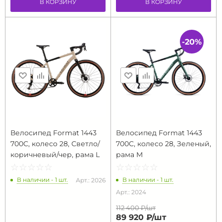
В КОРЗИНУ
В КОРЗИНУ
-20%
Велосипед Format 1443
Велосипед Format 1443
700C, колесо 28, Светло/
700C, колесо 28, Зеленый,
коричневый/чер, рама L
рама M
☆
★
☆
★
☆
★
☆
★
☆
★
☆
★
☆
★
☆
★
☆
★
☆
★
В наличии - 1 шт.
В наличии - 1 шт.
Арт.: 2026
Арт.: 2024
112 400 ₽/
шт
89 920 ₽/
шт