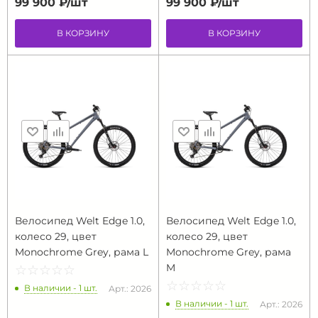
99 900 ₽/
шт
99 900 ₽/
шт
В КОРЗИНУ
В КОРЗИНУ
Велосипед Welt Edge 1.0,
Велосипед Welt Edge 1.0,
колесо 29, цвет
колесо 29, цвет
Monochrome Grey, рама L
Monochrome Grey, рама
M
☆
★
☆
★
☆
★
☆
★
☆
★
☆
★
☆
★
☆
★
☆
★
☆
★
В наличии - 1 шт.
Арт.: 2026
В наличии - 1 шт.
Арт.: 2026