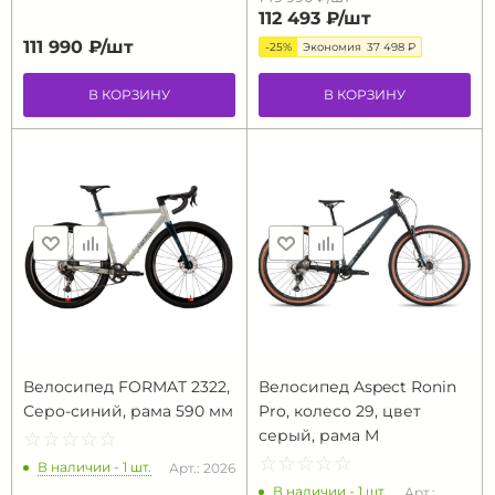
112 493 ₽/
шт
111 990 ₽/
шт
-25%
Экономия
37 498 ₽
В КОРЗИНУ
В КОРЗИНУ
Велосипед FORMAT 2322,
Велосипед Aspect Ronin
Серо-синий, рама 590 мм
Pro, колесо 29, цвет
серый, рама M
☆
★
☆
★
☆
★
☆
★
☆
★
☆
★
☆
★
☆
★
☆
★
☆
★
В наличии - 1 шт.
Арт.: 2026
В наличии - 1 шт.
Арт.: