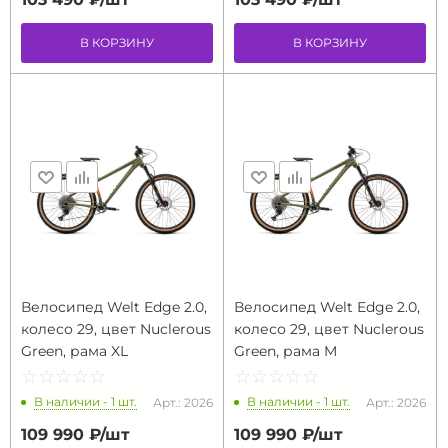
В КОРЗИНУ
В КОРЗИНУ
Велосипед Welt Edge 2.0,
Велосипед Welt Edge 2.0,
колесо 29, цвет Nuclerous
колесо 29, цвет Nuclerous
Green, рама XL
Green, рама M
☆
★
☆
★
☆
★
☆
★
☆
★
☆
★
☆
★
☆
★
☆
★
☆
★
В наличии - 1 шт.
В наличии - 1 шт.
Арт.: 2026
Арт.: 2026
109 990 ₽/
шт
109 990 ₽/
шт