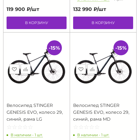
119 900 ₽/
шт
132 990 ₽/
шт
В КОРЗИНУ
В КОРЗИНУ
-15%
-15%
Велосипед STINGER
Велосипед STINGER
GENESIS EVO, колесо 29,
GENESIS EVO, колесо 29,
синий, рама LG
синий, рама MD
☆
★
☆
★
☆
★
☆
★
☆
★
☆
★
☆
★
☆
★
☆
★
☆
★
В наличии - 1 шт.
В наличии - 1 шт.