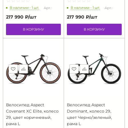
☆
★
☆
★
☆
★
☆
★
☆
★
☆
★
☆
★
☆
★
☆
★
☆
★
В наличии - 1 шт.
В наличии - 1 шт.
Арт.:
Арт.:
217 990 ₽/
шт
217 990 ₽/
шт
В КОРЗИНУ
В КОРЗИНУ
Велосипед Aspect
Велосипед Aspect
Covenant XC Elite, колесо
Dominant, колесо 29,
29, цвет коричневый,
цвет Черно/зеленый,
рама L
рама L