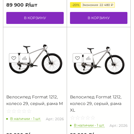
89 900 ₽/
шт
-20%
Экономия
22 480 ₽
В КОРЗИНУ
В КОРЗИНУ
Велосипед Format 1212,
Велосипед Format 1212,
колесо 29, серый, рама M
колесо 29, серый, рама
XL
☆
★
☆
★
☆
★
☆
★
☆
★
☆
★
☆
★
☆
★
☆
★
☆
★
В наличии - 1 шт.
Арт.: 2026
В наличии - 1 шт.
Арт.: 2026