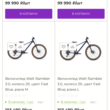
99 990 ₽/
шт
99 990 ₽/
шт
В КОРЗИНУ
В КОРЗИНУ
Велосипед Welt Rambler
Велосипед Welt Rambler
3.0, колесо 29, цвет Fast
3.0, колесо 29, цвет Fast
Blue, рама M
Blue, рама L
☆
★
☆
★
☆
★
☆
★
☆
★
☆
★
☆
★
☆
★
☆
★
☆
★
В наличии - 1 шт.
В наличии - 1 шт.
Арт.:
Арт.:
103 490 ₽/
шт
103 490 ₽/
шт