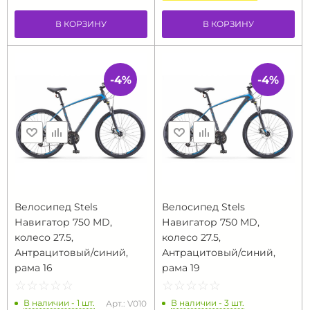
В КОРЗИНУ
В КОРЗИНУ
-4%
-4%
Велосипед Stels
Велосипед Stels
Навигатор 750 MD,
Навигатор 750 MD,
колесо 27.5,
колесо 27.5,
Антрацитовый/синий,
Антрацитовый/синий,
рама 16
рама 19
☆
★
☆
★
☆
★
☆
★
☆
★
☆
★
☆
★
☆
★
☆
★
☆
★
В наличии - 1 шт.
В наличии - 3 шт.
Арт.: V010