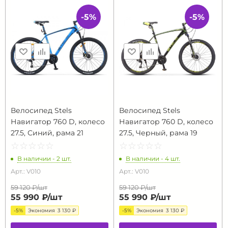
-5%
-5%
Велосипед Stels
Велосипед Stels
Навигатор 760 D, колесо
Навигатор 760 D, колесо
27.5, Синий, рама 21
27.5, Черный, рама 19
☆
★
☆
★
☆
★
☆
★
☆
★
☆
★
☆
★
☆
★
☆
★
☆
★
В наличии - 2 шт.
В наличии - 4 шт.
Арт.: V010
Арт.: V010
59 120 ₽/
шт
59 120 ₽/
шт
55 990 ₽/
шт
55 990 ₽/
шт
-5%
Экономия
3 130 ₽
-5%
Экономия
3 130 ₽