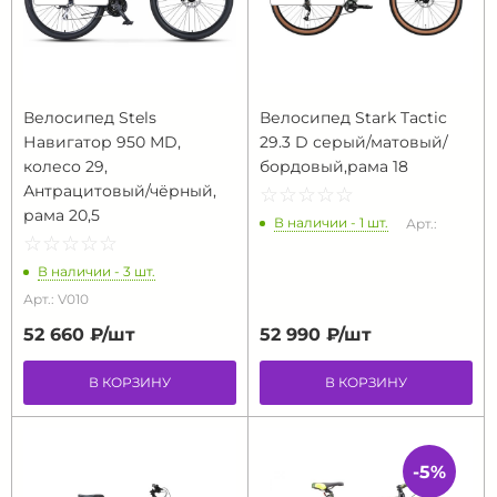
Велосипед Stels
Велосипед Stark Tactic
Навигатор 950 МD,
29.3 D серый/матовый/
колесо 29,
бордовый,рама 18
Антрацитовый/чёрный,
☆
★
☆
★
☆
★
☆
★
☆
★
рама 20,5
В наличии - 1 шт.
Арт.:
☆
★
☆
★
☆
★
☆
★
☆
★
В наличии - 3 шт.
Арт.: V010
52 660 ₽/
шт
52 990 ₽/
шт
В КОРЗИНУ
В КОРЗИНУ
-5%