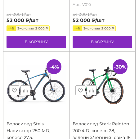
Арт.: V010
54 000 ₽/
шт
54 000 ₽/
шт
52 000 ₽/
шт
52 000 ₽/
шт
-4%
Экономия
2 000 ₽
-4%
Экономия
2 000 ₽
В КОРЗИНУ
В КОРЗИНУ
-4%
-30%
Велосипед Stels
Велосипед Stark Peloton
Навигатор 750 MD,
700.4 D, колесо 28,
колесо 27.5,
зеленый/черный, рама 18