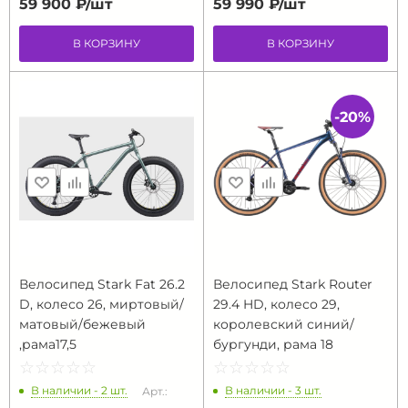
59 900 ₽/
шт
59 990 ₽/
шт
В КОРЗИНУ
В КОРЗИНУ
-20%
Велосипед Stark Fat 26.2
Велосипед Stark Router
D, колесо 26, миртовый/
29.4 HD, колесо 29,
матовый/бежевый
королевский синий/
,рама17,5
бургунди, рама 18
☆
★
☆
★
☆
★
☆
★
☆
★
☆
★
☆
★
☆
★
☆
★
☆
★
В наличии - 2 шт.
В наличии - 3 шт.
Арт.: