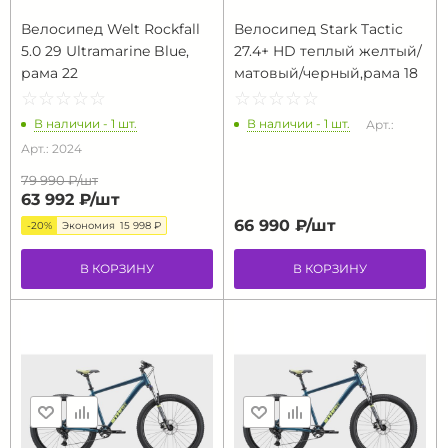
Велосипед Welt Rockfall
Велосипед Stark Tactic
5.0 29 Ultramarine Blue,
27.4+ HD теплый желтый/
рама 22
матовый/черный,рама 18
☆
★
☆
★
☆
★
☆
★
☆
★
☆
★
☆
★
☆
★
☆
★
☆
★
В наличии - 1 шт.
В наличии - 1 шт.
Арт.:
Арт.: 2024
79 990 ₽/
шт
63 992 ₽/
шт
66 990 ₽/
шт
-20%
Экономия
15 998 ₽
В КОРЗИНУ
В КОРЗИНУ