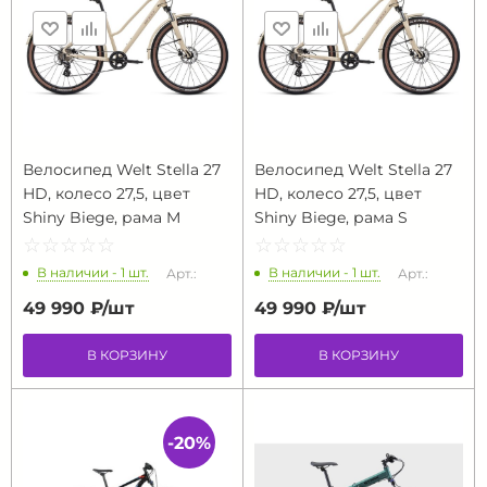
Велосипед Welt Stella 27
Велосипед Welt Stella 27
HD, колесо 27,5, цвет
HD, колесо 27,5, цвет
Shiny Biege, рама M
Shiny Biege, рама S
☆
★
☆
★
☆
★
☆
★
☆
★
☆
★
☆
★
☆
★
☆
★
☆
★
В наличии - 1 шт.
В наличии - 1 шт.
Арт.:
Арт.:
49 990 ₽/
шт
49 990 ₽/
шт
В КОРЗИНУ
В КОРЗИНУ
-20%