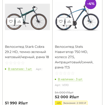
-4%
Велосипед Stark Cobra
Велосипед Stels
29.2 HD, темно-зеленый
Навигатор 750 MD,
матовый/черный, рама 18
колесо 27.5,
Антрацитовый/синий,
☆
★
☆
★
☆
★
☆
★
☆
★
рама 17,5
В наличии - 1 шт.
Арт.:
☆
★
☆
★
☆
★
☆
★
☆
★
В наличии - 3 шт.
Арт.: V010
54 000 ₽/
шт
52 000 ₽/
шт
51 990 ₽/
шт
-4%
Экономия
2 000 ₽