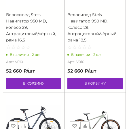
Велосипед Stels
Велосипед Stels
Навигатор 950 МD,
Навигатор 950 МD,
колесо 29,
колесо 29,
Антрацитовый/чёрный,
Антрацитовый/чёрный,
рама 16,5
рама 18,5
☆
★
☆
★
☆
★
☆
★
☆
★
☆
★
☆
★
☆
★
☆
★
☆
★
В наличии - 2 шт.
В наличии - 2 шт.
Арт.: V010
Арт.: V010
52 660 ₽/
шт
52 660 ₽/
шт
В КОРЗИНУ
В КОРЗИНУ