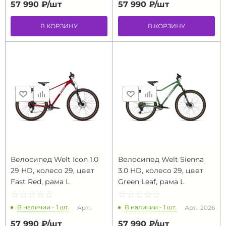
57 990 ₽/
шт
57 990 ₽/
шт
В КОРЗИНУ
В КОРЗИНУ
Велосипед Welt Icon 1.0
Велосипед Welt Sienna
29 HD, колесо 29, цвет
3.0 HD, колесо 29, цвет
Fast Red, рама L
Green Leaf, рама L
☆
★
☆
★
☆
★
☆
★
☆
★
☆
★
☆
★
☆
★
☆
★
☆
★
В наличии - 1 шт.
В наличии - 1 шт.
Арт.:
Арт.: 2026
57 990 ₽/
шт
57 990 ₽/
шт