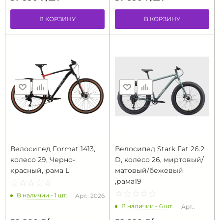
В КОРЗИНУ
В КОРЗИНУ
Велосипед Format 1413,
Велосипед Stark Fat 26.2
колесо 29, Черно-
D, колесо 26, миртовый/
красный, рама L
матовый/бежевый
,рама19
☆
★
☆
★
☆
★
☆
★
☆
★
☆
★
☆
★
☆
★
☆
★
☆
★
В наличии - 1 шт.
Арт.: 2026
В наличии - 6 шт.
Арт.: