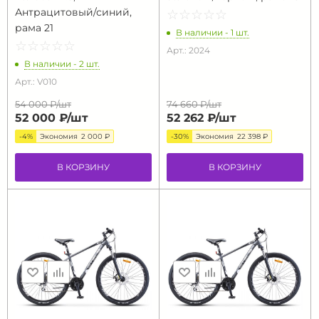
Антрацитовый/синий,
☆
★
☆
★
☆
★
☆
★
☆
★
рама 21
В наличии - 1 шт.
☆
★
☆
★
☆
★
☆
★
☆
★
Арт.: 2024
В наличии - 2 шт.
Арт.: V010
54 000 ₽/
шт
74 660 ₽/
шт
52 000 ₽/
шт
52 262 ₽/
шт
-4%
Экономия
2 000 ₽
-30%
Экономия
22 398 ₽
В КОРЗИНУ
В КОРЗИНУ