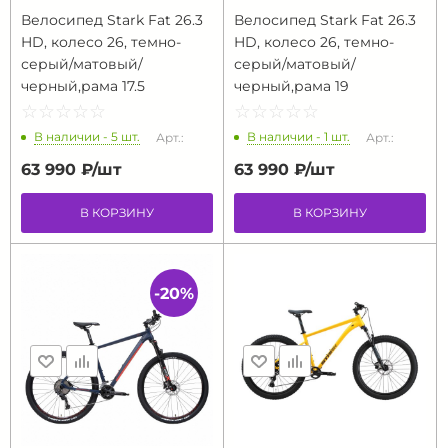
Велосипед Stark Fat 26.3
Велосипед Stark Fat 26.3
HD, колесо 26, темно-
HD, колесо 26, темно-
серый/матовый/
серый/матовый/
черный,рама 17.5
черный,рама 19
☆
★
☆
★
☆
★
☆
★
☆
★
☆
★
☆
★
☆
★
☆
★
☆
★
В наличии - 5 шт.
В наличии - 1 шт.
Арт.:
Арт.:
63 990 ₽/
шт
63 990 ₽/
шт
В КОРЗИНУ
В КОРЗИНУ
-20%