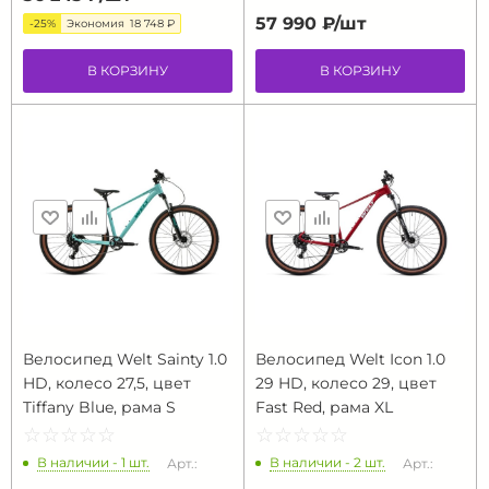
57 990 ₽/
шт
-25%
Экономия
18 748 ₽
В КОРЗИНУ
В КОРЗИНУ
Велосипед Welt Sainty 1.0
Велосипед Welt Icon 1.0
HD, колесо 27,5, цвет
29 HD, колесо 29, цвет
Tiffany Blue, рама S
Fast Red, рама XL
☆
★
☆
★
☆
★
☆
★
☆
★
☆
★
☆
★
☆
★
☆
★
☆
★
В наличии - 1 шт.
В наличии - 2 шт.
Арт.:
Арт.: