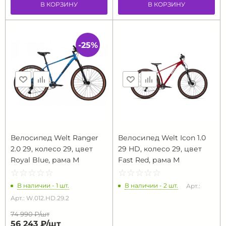
В КОРЗИНУ
В КОРЗИНУ
-25%
Велосипед Welt Ranger
Велосипед Welt Icon 1.0
2.0 29, колесо 29, цвет
29 HD, колесо 29, цвет
Royal Blue, рама M
Fast Red, рама M
☆
★
☆
★
☆
★
☆
★
☆
★
☆
★
☆
★
☆
★
☆
★
☆
★
В наличии - 1 шт.
В наличии - 2 шт.
Арт.:
Арт.: W.012.HD.29.2
74 990 ₽/
шт
56 243 ₽/
шт