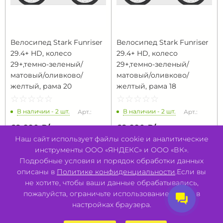
Велосипед Stark Funriser
Велосипед Stark Funriser
29.4+ HD, колесо
29.4+ HD, колесо
29+,темно-зеленый/
29+,темно-зеленый/
матовый/оливково/
матовый/оливково/
желтый, рама 20
желтый, рама 18
☆
★
☆
★
☆
★
☆
★
☆
★
☆
★
☆
★
☆
★
☆
★
☆
★
В наличии - 2 шт.
В наличии - 2 шт.
Арт.:
Арт.:
68 990 ₽/
шт
68 990 ₽/
шт
Наш сайт использует файлы cookie и аналитические
инструменты ООО «ЯНДЕКС» и ООО «ВК».
В КОРЗИНУ
В КОРЗИНУ
Подробные условия и порядок обработки данных
описаны в
Политике конфиденциальности
.Если вы
не хотите, чтобы ваши данные обрабатывались,
пожалуйста, ограничьте использование cookie в
настройках браузера.