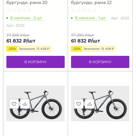
бургунди, рама 20
бургунди, рама 22
☆
★
☆
★
☆
★
☆
★
☆
★
☆
★
☆
★
☆
★
☆
★
☆
★
В наличии - 2 шт.
В наличии - 1 шт.
Арт.: 2025
Арт.: 2025
77 290 ₽/
шт
77 290 ₽/
шт
61 832 ₽/
шт
61 832 ₽/
шт
-20%
Экономия
15 458 ₽
-20%
Экономия
15 458 ₽
В КОРЗИНУ
В КОРЗИНУ