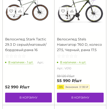
Велосипед Stark Tactic
Велосипед Stels
29.3 D серый/матовый/
Навигатор 760 D, колесо
бордовый,рама 16
27.5, Черный, рама 17.5
☆
★
☆
★
☆
★
☆
★
☆
★
☆
★
☆
★
☆
★
☆
★
☆
★
В наличии - 1 шт.
В наличии - 4 шт.
Арт.:
Арт.: V010
59 120 ₽/
шт
55 990 ₽/
шт
52 990 ₽/
шт
-5%
Экономия
3 130 ₽
В КОРЗИНУ
В КОРЗИНУ