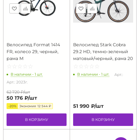
Велосипед Format 1414
Велосипед Stark Cobra
FR, колесо 29, черный,
29.2 HD, темно-зеленый
рама M
матовый/черный, рама 20
☆
★
☆
★
☆
★
☆
★
☆
★
☆
★
☆
★
☆
★
☆
★
☆
★
В наличии - 1 шт.
В наличии - 1 шт.
Арт.:
Арт.: 2023г.
62 720 ₽/
шт
50 176 ₽/
шт
51 990 ₽/
шт
-20%
Экономия
12 544 ₽
В КОРЗИНУ
В КОРЗИНУ