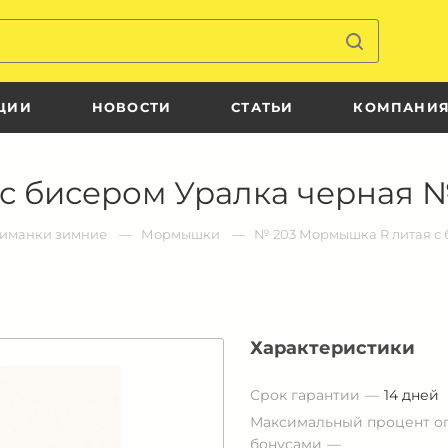
ЦИИ
НОВОСТИ
СТАТЬИ
КОМПАНИ
с бисером Уралка черная 
иманки зимние
Мормышки
№ 203 Мормышка R литая с
Характеристики
Срок гарантии
14 дней
Максимальный процент о
бонусами