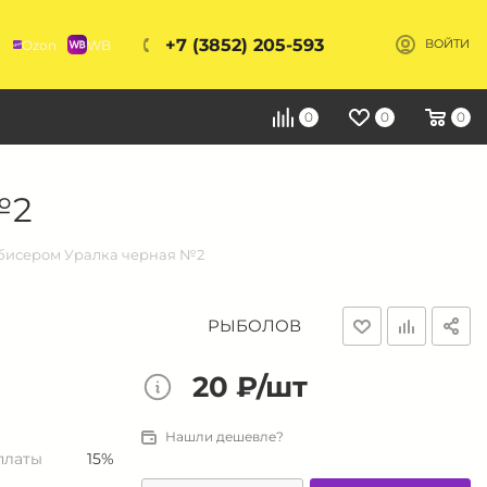
+7 (3852) 205-593
Ozon
WB
ВОЙТИ
Я
0
0
0
№2
 бисером Уралка черная №2
РЫБОЛОВ
20 ₽/шт
Нашли дешевле?
платы
15%