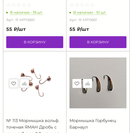
☆
★
☆
★
☆
★
☆
★
☆
★
☆
★
☆
★
☆
★
☆
★
☆
★
В наличии - 19 шт.
В наличии - 10 шт.
Арт.: Я-МР0660
Арт.: Я-МР0661
55 ₽/
шт
55 ₽/
шт
В КОРЗИНУ
В КОРЗИНУ
№ 113 Мормышка вольф.
Мормышка Горбунец
точеная ЯМАН Дробь с
Барнаул