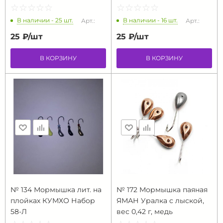
☆
★
☆
★
☆
★
☆
★
☆
★
☆
★
☆
★
☆
★
☆
★
☆
★
В наличии - 25 шт.
В наличии - 16 шт.
Арт.:
Арт.:
25 ₽/
шт
25 ₽/
шт
В КОРЗИНУ
В КОРЗИНУ
№ 134 Мормышка лит. на
№ 172 Мормышка паяная
плойках КУМХО Набор
ЯМАН Уралка с лыской,
58-Л
вес 0,42 г, медь