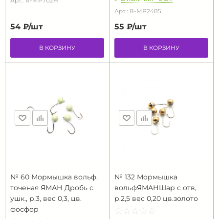
Арт.: Я-МР702Н
Арт.: Я-МР2485
54 ₽/
шт
55 ₽/
шт
В КОРЗИНУ
В КОРЗИНУ
№ 60 Мормышка вольф.
№ 132 Мормышка
точеная ЯМАН Дробь с
вольфЯМАНШар с отв,
ушк., р.3, вес 0,3, цв.
р.2,5 вес 0,20 цв.золото
фосфор
☆
★
☆
★
☆
★
☆
★
☆
★