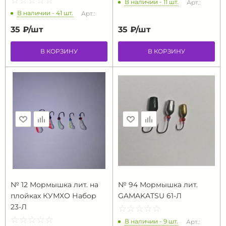
☆
★
☆
★
☆
★
☆
★
☆
★
В наличии - 11 шт.
Арт.:
В наличии - 41 шт.
Арт.:
35 ₽/
шт
35 ₽/
шт
В КОРЗИНУ
В КОРЗИНУ
№ 12 Мормышка лит. на
№ 94 Мормышка лит.
плойках КУМХО Набор
GAMAKATSU 61-Л
23-Л
☆
★
☆
★
☆
★
☆
★
☆
★
☆
★
☆
★
☆
★
☆
★
☆
★
В наличии - 9 шт.
Арт.: