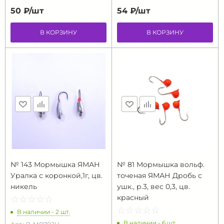
50 ₽/
шт
54 ₽/
шт
В КОРЗИНУ
В КОРЗИНУ
№ 143 Мормышка ЯМАН
№ 81 Мормышка вольф.
Уралка с коронкой,1г, цв.
точеная ЯМАН Дробь с
никель
ушк., р.3, вес 0,3, цв.
красный
☆
★
☆
★
☆
★
☆
★
☆
★
☆
★
☆
★
☆
★
☆
★
☆
★
В наличии - 2 шт.
В наличии - 6 шт.