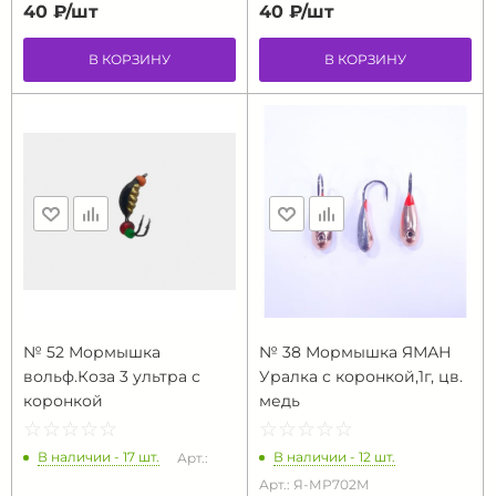
40 ₽/
шт
40 ₽/
шт
В КОРЗИНУ
В КОРЗИНУ
№ 52 Мормышка
№ 38 Мормышка ЯМАН
вольф.Коза 3 ультра с
Уралка с коронкой,1г, цв.
коронкой
медь
☆
★
☆
★
☆
★
☆
★
☆
★
☆
★
☆
★
☆
★
☆
★
☆
★
В наличии - 17 шт.
В наличии - 12 шт.
Арт.:
Арт.: Я-МР702М