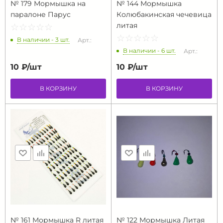
№ 179 Мормышка на
№ 144 Мормышка
паралоне Парус
Колюбакинская чечевица
литая
☆
★
☆
★
☆
★
☆
★
☆
★
☆
★
☆
★
☆
★
☆
★
☆
★
В наличии - 3 шт.
Арт.:
В наличии - 6 шт.
Арт.:
10 ₽/
шт
10 ₽/
шт
В КОРЗИНУ
В КОРЗИНУ
№ 161 Мормышка R литая
№ 122 Мормышка Литая