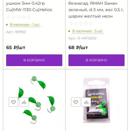
ушком 3мм 0,42гр
безнасад. ЯМАН Банан
Cu(MW-1130-Cu)Helios
зеленый, d-3 мм, вес 0,5 г,
шарик желтый неон
☆
★
☆
★
☆
★
☆
★
☆
★
☆
★
☆
★
☆
★
☆
★
☆
★
В наличии - 1 шт.
В наличии - 5 шт.
Арт.: 88963
Арт.: Я-МР2600
65 ₽/
шт
68 ₽/
шт
В КОРЗИНУ
В КОРЗИНУ