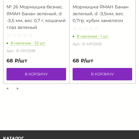
№ 26 Мормышка безнас.
Мормышка ЯМАН Банан
ЯМАН Банан зеленый, d
зеленый, d -З,5мм, вес
-З,5 мм, вес 0,7 г, кошачий
0,7гр. кубик хамелеон
глаз зеленый
☆
★
☆
★
☆
★
☆
★
☆
★
☆
★
☆
★
☆
★
☆
★
☆
★
В наличии - 1 шт.
В наличии - 32 шт.
Арт.: Я-МР2593
Арт.: Я-МР2595
68 ₽/
шт
68 ₽/
шт
В КОРЗИНУ
В КОРЗИНУ
«
»
КАТАЛОГ