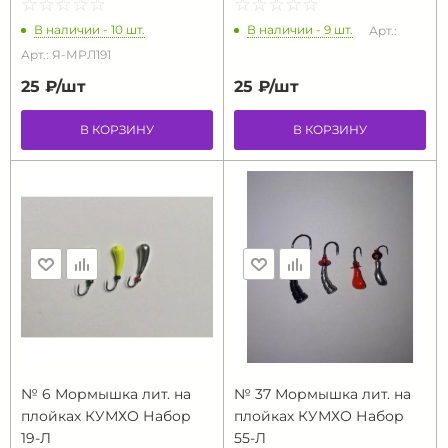
☆
★
☆
★
☆
★
☆
★
☆
★
☆
★
☆
★
☆
★
☆
★
☆
★
В наличии - 10 шт.
В наличии - 9 шт.
Арт.:
Арт.: Я-МРЛ191
25 ₽/
шт
25 ₽/
шт
В КОРЗИНУ
В КОРЗИНУ
№ 6 Мормышка лит. на
№ 37 Мормышка лит. на
плойках КУМХО Набор
плойках КУМХО Набор
19-Л
55-Л