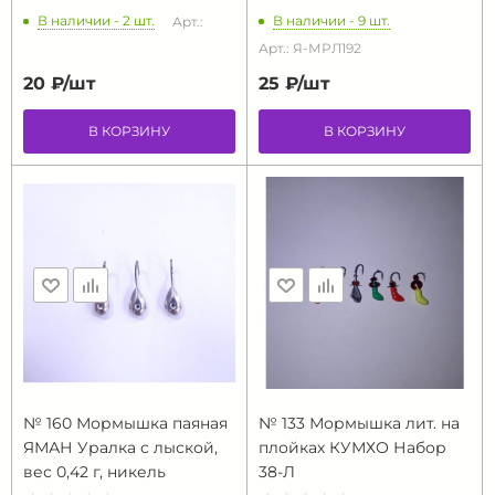
В наличии - 2 шт.
В наличии - 9 шт.
Арт.:
Арт.: Я-МРЛ192
20 ₽/
шт
25 ₽/
шт
В КОРЗИНУ
В КОРЗИНУ
№ 160 Мормышка паяная
№ 133 Мормышка лит. на
ЯМАН Уралка с лыской,
плойках КУМХО Набор
вес 0,42 г, никель
38-Л