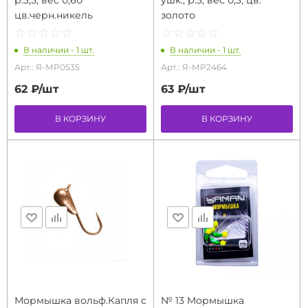
р.3,5, вес 0,60
ушк., р.3, вес 0,3, цв.
цв.черн.никель
золото
☆
★
☆
★
☆
★
☆
★
☆
★
☆
★
☆
★
☆
★
☆
★
☆
★
В наличии - 1 шт.
В наличии - 1 шт.
Арт.: Я-МР0535
Арт.: Я-МР2464
62 ₽/
шт
63 ₽/
шт
В КОРЗИНУ
В КОРЗИНУ
Мормышка вольф.Капля с
№ 13 Мормышка