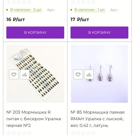
☆
★
☆
★
☆
★
☆
★
☆
★
☆
★
☆
★
☆
★
☆
★
☆
★
В наличии - 5 шт.
В наличии - 1 шт.
Арт.:
Арт.:
16 ₽/
шт
17 ₽/
шт
В КОРЗИНУ
В КОРЗИНУ
№ 203 Мормышка R
№ 85 Мормышка паяная
литая с бисером Уралка
ЯМАН Уралка с лыской,
черная №2
вес 0,42 г, латунь
☆
★
☆
★
☆
★
☆
★
☆
★
☆
★
☆
★
☆
★
☆
★
☆
★