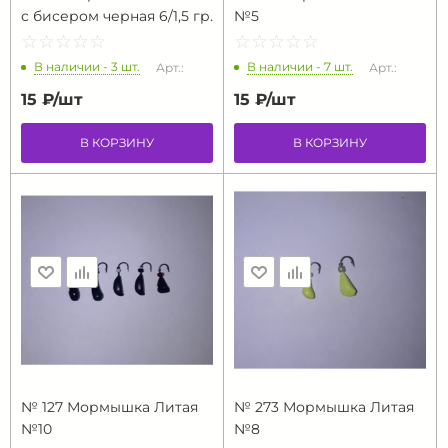
с бисером черная 6/1,5 гр.
№5
☆
★
☆
★
☆
★
☆
★
☆
★
☆
★
☆
★
☆
★
☆
★
☆
★
В наличии - 3 шт.
В наличии - 7 шт.
Арт.:
Арт.:
15 ₽/
шт
15 ₽/
шт
В КОРЗИНУ
В КОРЗИНУ
№ 127 Мормышка Литая
№ 273 Мормышка Литая
№10
№8