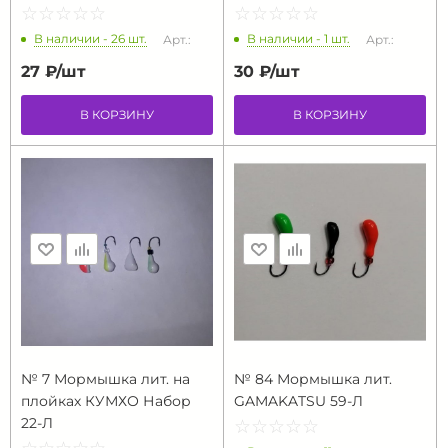
☆
★
☆
★
☆
★
☆
★
☆
★
☆
★
☆
★
☆
★
☆
★
☆
★
В наличии - 26 шт.
В наличии - 1 шт.
Арт.:
Арт.:
27 ₽/
шт
30 ₽/
шт
В КОРЗИНУ
В КОРЗИНУ
№ 7 Мормышка лит. на
№ 84 Мормышка лит.
плойках КУМХО Набор
GAMAKATSU 59-Л
22-Л
☆
★
☆
★
☆
★
☆
★
☆
★