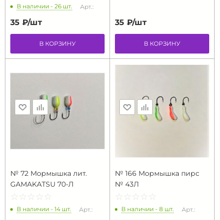
В наличии - 26 шт.
Арт.:
35 ₽/
шт
35 ₽/
шт
В КОРЗИНУ
В КОРЗИНУ
№ 72 Мормышка лит.
№ 166 Мормышка пирс
GAMAKATSU 70-Л
№ 43Л
☆
★
☆
★
☆
★
☆
★
☆
★
☆
★
☆
★
☆
★
☆
★
☆
★
В наличии - 14 шт.
В наличии - 8 шт.
Арт.:
Арт.: