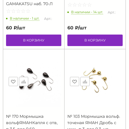
GAMAKATSU наб. 70-Л
☆
★
☆
★
☆
★
☆
★
☆
★
☆
★
☆
★
☆
★
☆
★
☆
★
В наличии - 14 шт.
Арт.:
В наличии - 1 шт.
Арт.:
60 ₽/
шт
60 ₽/
шт
В КОРЗИНУ
В КОРЗИНУ
№ 170 Мормышка
№ 103 Мормышка вольф.
вольфЯМАНКапля с отв,
точеная ЯМАН Дробь с