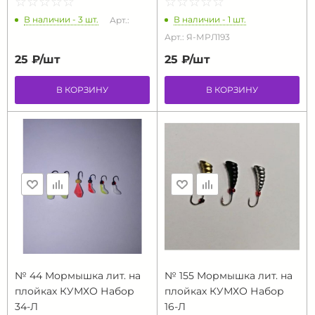
☆
★
☆
★
☆
★
☆
★
☆
★
☆
★
☆
★
☆
★
☆
★
☆
★
В наличии - 3 шт.
В наличии - 1 шт.
Арт.:
Арт.: Я-МРЛ193
25 ₽/
шт
25 ₽/
шт
В КОРЗИНУ
В КОРЗИНУ
№ 44 Мормышка лит. на
№ 155 Мормышка лит. на
плойках КУМХО Набор
плойках КУМХО Набор
34-Л
16-Л