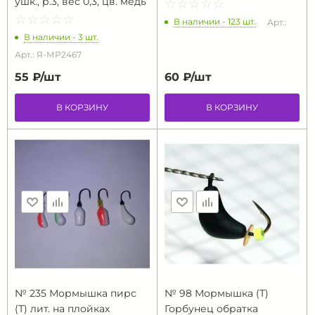
ушк., р.3, вес 0,3, цв. медь
☆
★
☆
★
☆
★
☆
★
☆
★
☆
★
☆
★
☆
★
☆
★
☆
★
В наличии - 123 шт.
Арт.:
В наличии - 3 шт.
Арт.: Я-МР2467
55 ₽/
шт
60 ₽/
шт
В КОРЗИНУ
В КОРЗИНУ
№ 235 Мормышка пирс
№ 98 Мормышка (Т)
(Т) лит. на плойках
Горбунец обратка