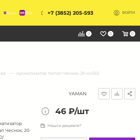
+7 (3852) 205-593
Ozon
WB
ВОЙТИ
Я
0
0
0
ёва
Ароматизатор Yaman Чеснок, 20 мл/50/
YAMAN
46 ₽/шт
матизатор
Нашли дешевле?
n Чеснок, 20
0/