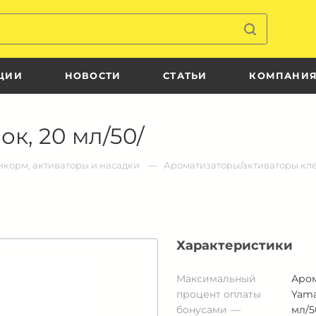
ЦИИ
НОВОСТИ
СТАТЬИ
КОМПАНИ
к, 20 мл/50/
корм, активаторы и насадки
Ароматизаторы/активаторы кл
Характеристики
Максимальный
Аро
процент оплаты
Yama
бонусами
мл/5