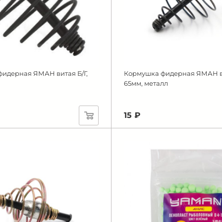
идерная ЯМАН витая Б/Г,
Кормушка фидерная ЯМАН ви
65мм, металл
15 ₽