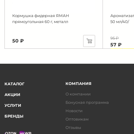
Кормушка фидерная ЯМАН
Ароматизат
прямоугольная 60 г, металл
50 мл/40/
95 ₽
50 ₽
57 ₽
-40%
Экон
КОМПАНИЯ
КАТАЛОГ
О компании
АКЦИИ
Бонусная программа
УСЛУГИ
Новости
БРЕНДЫ
Оптовикам
Отзывы
OZON
WB