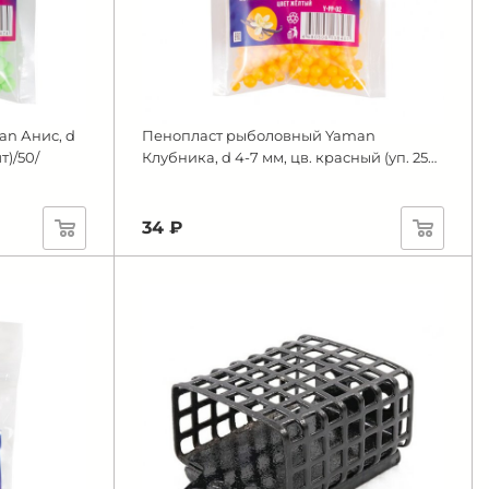
n Анис, d
Пенопласт рыболовный Yaman
т)/50/
Клубника, d 4-7 мм, цв. красный (уп. 250
шт)/50/
34 ₽