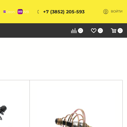
+7 (3852) 205-593
Ozon
WB
ВОЙТИ
Я
0
0
0