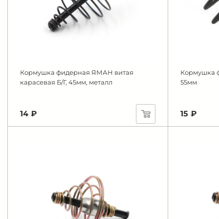
Кормушка фидерная ЯМАН витая
Кормушка ф
карасевая Б/Г, 45мм, металл
55мм
14 ₽
15 ₽