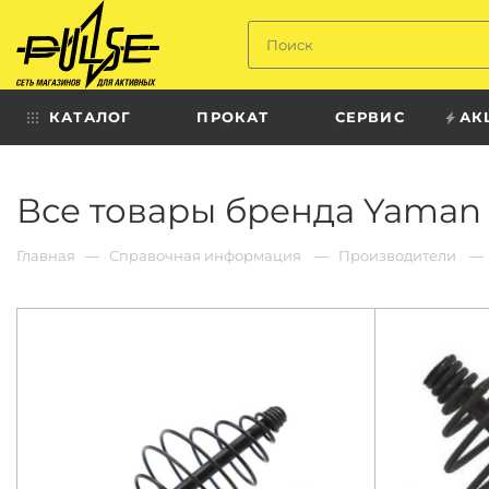
Твой
пульс
КАТАЛОГ
ПРОКАТ
СЕРВИС
АК
Твой
Все товары бренда Yaman
пульс:
сеть
магазинов
для
Главная
Справочная информация
Производители
активных
в
Барнауле: