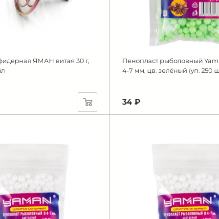
идерная ЯМАН витая 30 г,
Пенопласт рыболовный Yama
лл
4-7 мм, цв. зелёный (уп. 250 ш
34 ₽