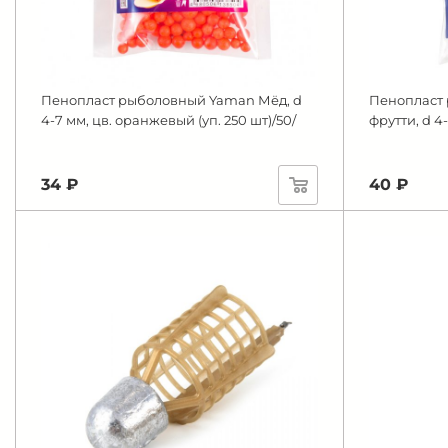
Пенопласт рыболовный Yaman Мёд, d
Пенопласт 
4-7 мм, цв. оранжевый (уп. 250 шт)/50/
фрутти, d 4-
34 ₽
40 ₽