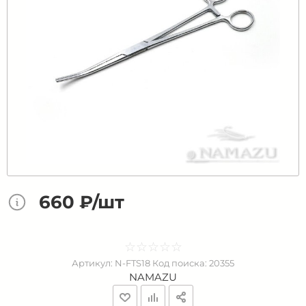
660 ₽/шт
☆
★
☆
★
☆
★
☆
★
☆
★
Артикул:
N-FTS18
Код поиска:
20355
NAMAZU