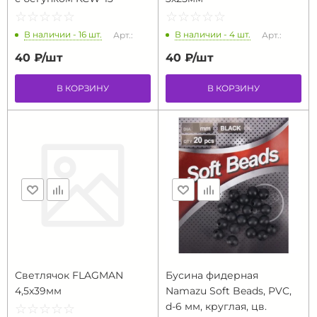
☆
★
☆
★
☆
★
☆
★
☆
★
☆
★
☆
★
☆
★
☆
★
☆
★
В наличии - 16 шт.
В наличии - 4 шт.
Арт.:
Арт.:
40 ₽/
шт
40 ₽/
шт
В КОРЗИНУ
В КОРЗИНУ
Светлячок FLAGMAN
Бусина фидерная
4,5х39мм
Namazu Soft Beads, PVC,
d-6 мм, круглая, цв.
☆
★
☆
★
☆
★
☆
★
☆
★