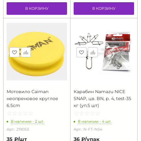
В КОРЗИНУ
В КОРЗИНУ
Мотовило Caiman
Карабин Namazu NICE
неопреновое круглое
SNAP, цв. BN, р. 4, test-35
6.5cm
кг (уп.5 шт)
☆
★
☆
★
☆
★
☆
★
☆
★
☆
★
☆
★
☆
★
☆
★
☆
★
В наличии - 2 шт.
В наличии - 4 шт.
Арт.: 219053
Арт.: N-FT-NS4
35 ₽/
шт
36 ₽/
упак