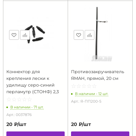
Коннектор для
Противозакручиватель
крепления лески к
ЯМАН, прямой, 20 см
удилищу серо-синий
☆
★
☆
★
☆
★
☆
★
☆
★
перламутр (СТОНФ) 2,3
В наличии - 12 шт.
☆
★
☆
★
☆
★
☆
★
☆
★
Арт.: Я-ПП200-5
В наличии - 71 шт.
Арт.: 0037876
20 ₽/
шт
20 ₽/
шт