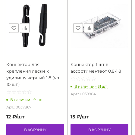
Коннектор для
Коннектор 1 шт в
крепления лески к
ассортиментеот 0.8-1.8
удилищу чёрный 1,8 (уп.
☆
★
☆
★
☆
★
☆
★
☆
★
10 шт.)
В наличии - 31 шт.
☆
★
☆
★
☆
★
☆
★
☆
★
Арт.: 0039904
В наличии - 9 шт.
Арт.: 0037867
12 ₽/
шт
15 ₽/
шт
В КОРЗИНУ
В КОРЗИНУ