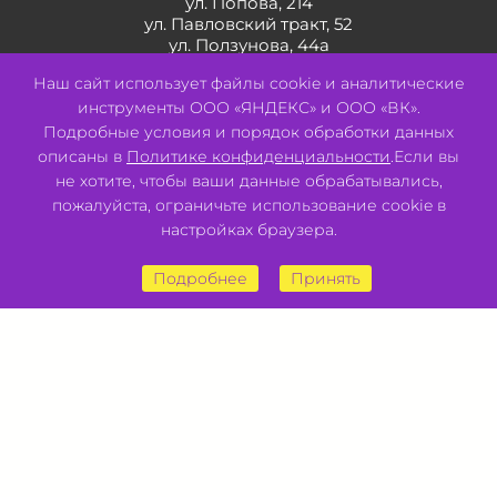
ул. Попова, 214
ул. Павловский тракт, 52
ул. Ползунова, 44а
ул. Солнечная Поляна, 22
Наш сайт использует файлы cookie и аналитические
инструменты ООО «ЯНДЕКС» и ООО «ВК».
Подробные условия и порядок обработки данных
описаны в
Политике конфиденциальности
.Если вы
не хотите, чтобы ваши данные обрабатывались,
пожалуйста, ограничьте использование cookie в
настройках браузера.
Подробнее
Принять
Разработано:
Авалон
2026 © ООО "СВК"/ 656064 г. Барнаул, ул. Павловский тракт, 52.
ИНН 2221130516 ОГРН 1082221000531.
Pulse - сеть магазинов для активных