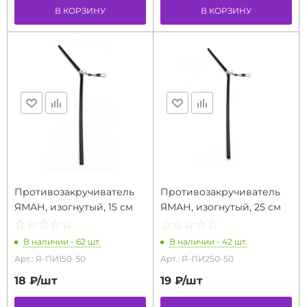
В КОРЗИНУ
В КОРЗИНУ
Противозакручиватель
Противозакручиватель
ЯМАН, изогнутый, 15 см
ЯМАН, изогнутый, 25 см
☆
★
☆
★
☆
★
☆
★
☆
★
☆
★
☆
★
☆
★
☆
★
☆
★
В наличии - 62 шт.
В наличии - 42 шт.
Арт.: Я-ПИ150-50
Арт.: Я-ПИ250-50
18 ₽/
шт
19 ₽/
шт