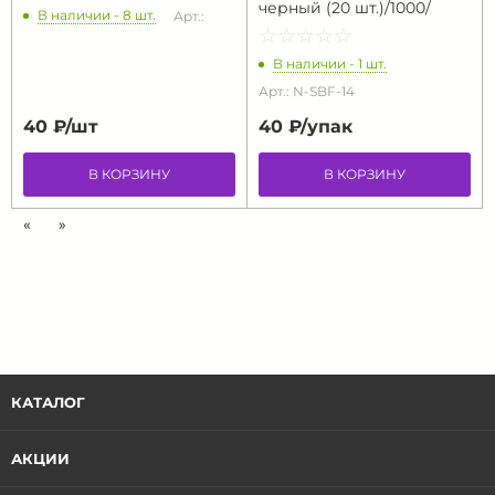
черный (20 шт.)/1000/
В наличии - 8 шт.
Арт.:
☆
★
☆
★
☆
★
☆
★
☆
★
В наличии - 1 шт.
Арт.: N-SBF-14
40 ₽/
шт
40 ₽/
упак
В КОРЗИНУ
В КОРЗИНУ
«
»
КАТАЛОГ
АКЦИИ