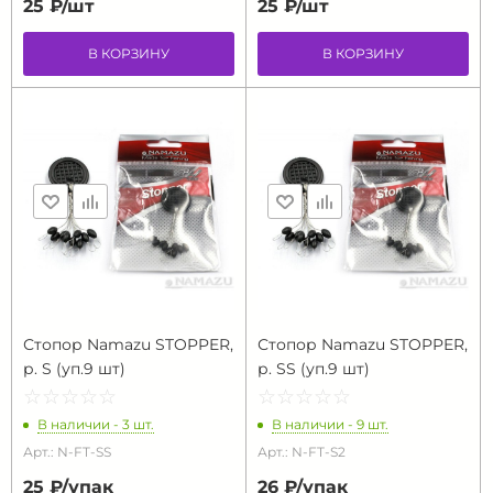
25 ₽/
шт
25 ₽/
шт
В КОРЗИНУ
В КОРЗИНУ
Стопор Namazu STOPPER,
Стопор Namazu STOPPER,
р. S (уп.9 шт)
р. SS (уп.9 шт)
☆
★
☆
★
☆
★
☆
★
☆
★
☆
★
☆
★
☆
★
☆
★
☆
★
В наличии - 3 шт.
В наличии - 9 шт.
Арт.: N-FT-SS
Арт.: N-FT-S2
25 ₽/
упак
26 ₽/
упак