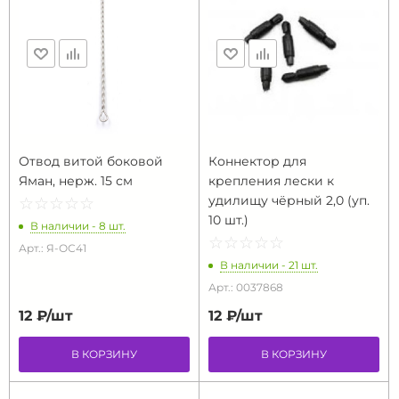
Отвод витой боковой
Коннектор для
Яман, нерж. 15 см
крепления лески к
удилищу чёрный 2,0 (уп.
☆
★
☆
★
☆
★
☆
★
☆
★
10 шт.)
В наличии - 8 шт.
☆
★
☆
★
☆
★
☆
★
☆
★
Арт.: Я-ОС41
В наличии - 21 шт.
Арт.: 0037868
12 ₽/
шт
12 ₽/
шт
В КОРЗИНУ
В КОРЗИНУ