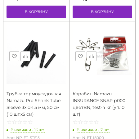
В КОРЗИНУ
В КОРЗИНУ
Трубка термоусадочная
Карабин Namazu
Namazu Pro Shrink Tube
INSURANCE SNAP р000
Sleeve 3x d-1.5 мм, 50 см
цветBN, test-4 кг (yп.10
(10 шт.х5 см)
шт)
☆
★
☆
★
☆
★
☆
★
☆
★
☆
★
☆
★
☆
★
☆
★
☆
★
В наличии - 16 шт.
В наличии - 7 шт.
Арт.: NP-FT-STS15
Арт.: N-FT-IS000