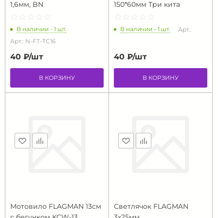
1,6мм, BN
150*60мм Три кита
☆
★
☆
★
☆
★
☆
★
☆
★
☆
★
☆
★
☆
★
☆
★
☆
★
В наличии - 1 шт.
В наличии - 1 шт.
Арт.:
Арт.: N-FT-TC16
40 ₽/
шт
40 ₽/
шт
В КОРЗИНУ
В КОРЗИНУ
Мотовило FLAGMAN 13см
Светлячок FLAGMAN
с бегунком KCW-13
3х25мм