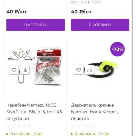
Арт.: N-FT-TC08
40 ₽/
шт
40 ₽/
шт
В КОРЗИНУ
В КОРЗИНУ
-73%
Карабин Namazu NICE
Держатель крючка
SNAP, цв. BN, р. 5, test-43
Namazu Hook Keeper,
кг (уп.5 шт)
пластик
☆
★
☆
★
☆
★
☆
★
☆
★
☆
★
☆
★
☆
★
☆
★
☆
★
В наличии - 5 шт.
В наличии - 26 шт.