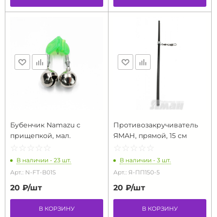
Бубенчик Namazu с
Противозакручиватель
прищепкой, мал.
ЯМАН, прямой, 15 см
☆
★
☆
★
☆
★
☆
★
☆
★
☆
★
☆
★
☆
★
☆
★
☆
★
В наличии - 23 шт.
В наличии - 3 шт.
Арт.: N-FT-B01S
Арт.: Я-ПП150-5
20 ₽/
шт
20 ₽/
шт
В КОРЗИНУ
В КОРЗИНУ