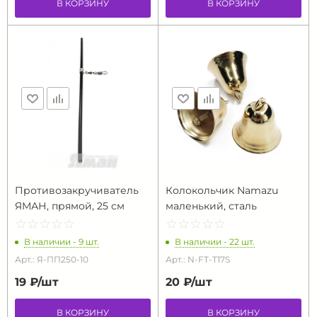
В КОРЗИНУ
В КОРЗИНУ
Противозакручиватель
Колокольчик Namazu
ЯМАН, прямой, 25 см
маленький, сталь
☆
★
☆
★
☆
★
☆
★
☆
★
☆
★
☆
★
☆
★
☆
★
☆
★
В наличии - 9 шт.
В наличии - 22 шт.
Арт.: Я-ПП250-10
Арт.: N-FT-T17S
19 ₽/
шт
20 ₽/
шт
В КОРЗИНУ
В КОРЗИНУ