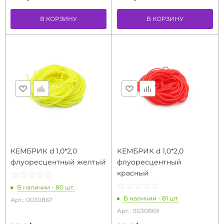
В КОРЗИНУ
В КОРЗИНУ
КЕМБРИК d 1,0*2,0
КЕМБРИК d 1,0*2,0
флуоресцентный желтый
флуоресцентный
красный
☆
★
☆
★
☆
★
☆
★
☆
★
☆
★
☆
★
☆
★
☆
★
☆
★
В наличии - 80 шт.
В наличии - 81 шт.
Арт.: 0030867
Арт.: 0030869