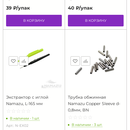
39 ₽/
упак
40 ₽/
упак
В КОРЗИНУ
В КОРЗИНУ
Экстрактор с иглой
Трубка обжимная
Namazu, L-165 мм
Namazu Copper Sleeve d-
0,8мм, BN
☆
★
☆
★
☆
★
☆
★
☆
★
☆
★
☆
★
☆
★
☆
★
☆
★
В наличии - 1 шт.
В наличии - 3 шт.
Арт.: N-EX02