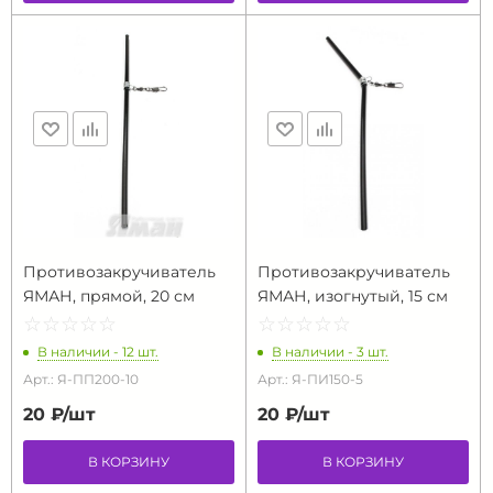
Противозакручиватель
Противозакручиватель
ЯМАН, прямой, 20 см
ЯМАН, изогнутый, 15 см
☆
★
☆
★
☆
★
☆
★
☆
★
☆
★
☆
★
☆
★
☆
★
☆
★
В наличии - 12 шт.
В наличии - 3 шт.
Арт.: Я-ПП200-10
Арт.: Я-ПИ150-5
20 ₽/
шт
20 ₽/
шт
В КОРЗИНУ
В КОРЗИНУ