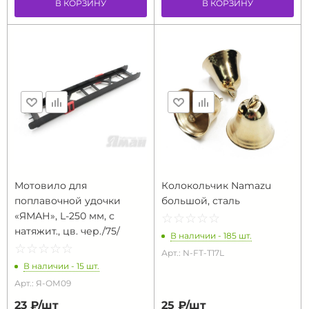
В КОРЗИНУ
В КОРЗИНУ
Мотовило для
Колокольчик Namazu
поплавочной удочки
большой, сталь
«ЯМАН», L-250 мм, с
☆
★
☆
★
☆
★
☆
★
☆
★
натяжит., цв. чер./75/
В наличии - 185 шт.
☆
★
☆
★
☆
★
☆
★
☆
★
Арт.: N-FT-T17L
В наличии - 15 шт.
Арт.: Я-ОМ09
23 ₽/
шт
25 ₽/
шт