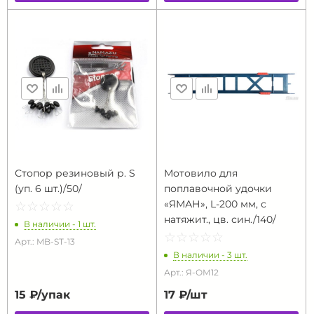
Стопор резиновый р. S
Мотовило для
(уп. 6 шт.)/50/
поплавочной удочки
«ЯМАН», L-200 мм, с
☆
★
☆
★
☆
★
☆
★
☆
★
натяжит., цв. син./140/
В наличии - 1 шт.
☆
★
☆
★
☆
★
☆
★
☆
★
Арт.: MB-ST-13
В наличии - 3 шт.
Арт.: Я-ОМ12
15 ₽/
упак
17 ₽/
шт