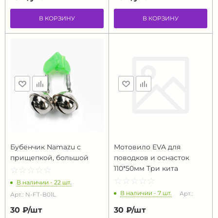
В КОРЗИНУ
В КОРЗИНУ
Бубенчик Namazu с
Мотовило EVA для
прищепкой, большой
поводков и оснасток
110*50мм Три кита
☆
★
☆
★
☆
★
☆
★
☆
★
☆
★
☆
★
☆
★
☆
★
☆
★
В наличии - 22 шт.
В наличии - 7 шт.
Арт.:
Арт.: N-FT-B01L
30 ₽/
шт
30 ₽/
шт