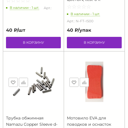
☆
★
☆
★
☆
★
☆
★
☆
★
☆
★
☆
★
☆
★
☆
★
☆
★
В наличии - 1 шт.
Арт.:
В наличии - 1 шт.
Арт.: N-FT-IS00
40 ₽/
шт
40 ₽/
упак
В КОРЗИНУ
В КОРЗИНУ
Трубка обжимная
Мотовило EVA для
Namazu Copper Sleeve d-
поводков и оснасток