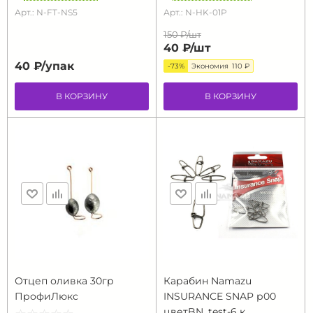
Арт.: N-FT-NS5
Арт.: N-HK-01P
150 ₽/
шт
40 ₽/
шт
40 ₽/
упак
-73%
Экономия
110 ₽
В КОРЗИНУ
В КОРЗИНУ
Отцеп оливка 30гр
Карабин Namazu
ПрофиЛюкс
INSURANCE SNAP р00
цветBN, test-6 к