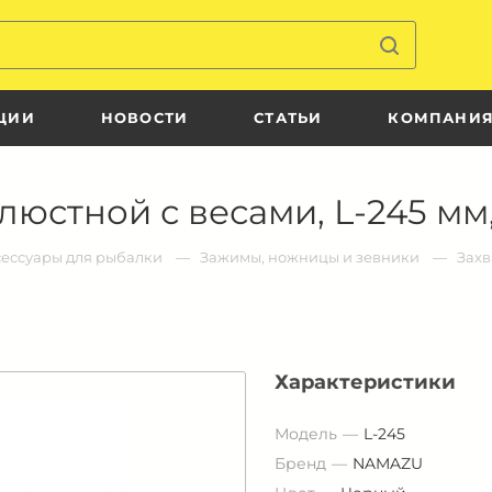
ЦИИ
НОВОСТИ
СТАТЬИ
КОМПАНИ
елюстной с весами, L-245 мм
есcуары для рыбалки
Зажимы, ножницы и зевники
Захв
Характеристики
Модель
L-245
Бренд
NAMAZU