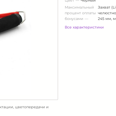
Цвет
Черный
Максимальный
Захват (L
процент оплаты
челюстно
бонусами
245 мм, 
Все характеристики
ектации, цветопередачи и