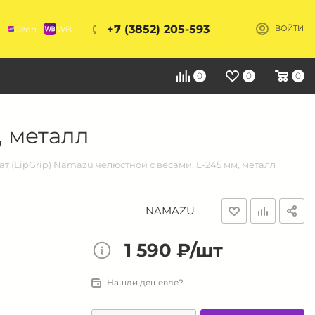
+7 (3852) 205-593
Ozon
WB
ВОЙТИ
Я
0
0
0
, металл
ат (LipGrip) Namazu челюстной с весами, L-245 мм, металл
NAMAZU
1 590 ₽/шт
Нашли дешевле?