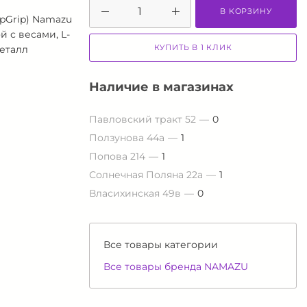
В КОРЗИНУ
ipGrip) Namazu
й с весами, L-
КУПИТЬ В 1 КЛИК
металл
Наличие в магазинах
Павловский тракт 52
0
Ползунова 44а
1
Попова 214
1
Солнечная Поляна 22а
1
Власихинская 49в
0
Все товары категории
Все товары бренда NAMAZU