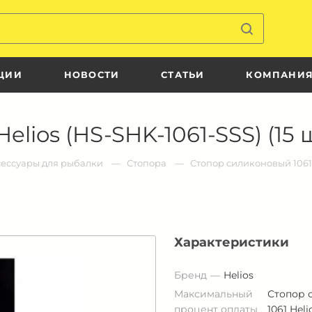
ЦИИ
НОВОСТИ
СТАТЬИ
КОМПАНИ
lios (HS-SHK-1061-SSS) (15 
есcуары для рыбалки
Стопора
Стопор силиконовый 1061 H
Характеристики
Бренд
Helios
Максимальный
Стопор 
процент оплаты
1061 Hel