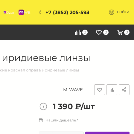
+7 (3852) 205-593
Ozon
WB
ВОЙТИ
Я
0
0
0
а иридиевые линзы
кие красная оправа иридиевые линзы
M-WAVE
1 390 ₽/шт
Нашли дешевле?