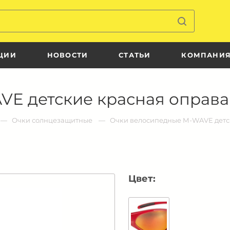
ЦИИ
НОВОСТИ
СТАТЬИ
КОМПАНИ
E детские красная оправ
Очки солнцезащитные
Очки велосипедные М-WAVE детс
Цвет: