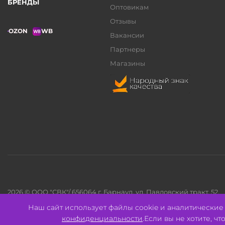
БРЕНДЫ
Оптовикам
Отзывы
OZON
WB
Вакансии
Партнеры
Магазины
2026 © ООО "СВК"/ 656064 г. Барнаул, ул. Павловский тракт, 52.
ИНН 2221130516 ОГРН 1082221000531.
Наш сайт использует файлы cookie и аналитически
Pulse - сеть магазинов для активных
конфиденциальности
.Если вы не хотите, ч