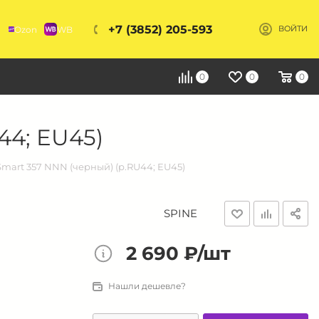
+7 (3852) 205-593
Ozon
WB
ВОЙТИ
Я
0
0
0
44; EU45)
mart 357 NNN (черный) (р.RU44; EU45)
SPINE
2 690 ₽/шт
Нашли дешевле?