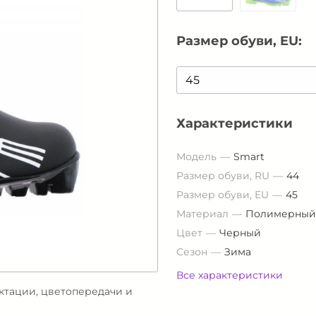
Размер обуви, EU:
Характеристики
Модель
Smart
Размер обуви, RU
44
Размер обуви, EU
45
Материал
Полимерный
Цвет
Черный
Сезон
Зима
Все характеристики
ектации, цветопередачи и