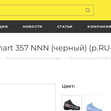
ЦИИ
НОВОСТИ
СТАТЬИ
КОМПАНИ
rt 357 NNN (черный) (р.RU
Ботинки для классического хода
Ботинки лыжные SPINE S
Цвет: