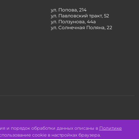
ул. Попова, 214
ул. Павловский тракт, 52
ул. Ползунова, 44а
ул. Солнечная Поляна, 22
Разработано:
Авалон
ия и порядок обработки данных описаны в
Политике
спользование cookie в настройках браузера.