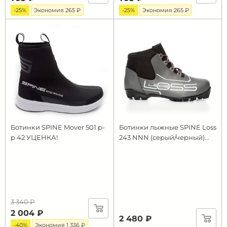
-25%
Экономия 265 ₽
-25%
Экономия 265 ₽
Ботинки SPINE Mover 501 р-
Ботинки лыжные SPINE Loss
р 42 УЦЕНКА!
243 NNN (серый/черный)
(р.RU44; EU45)
3 340 ₽
2 004 ₽
2 480 ₽
-40%
Экономия 1 336 ₽