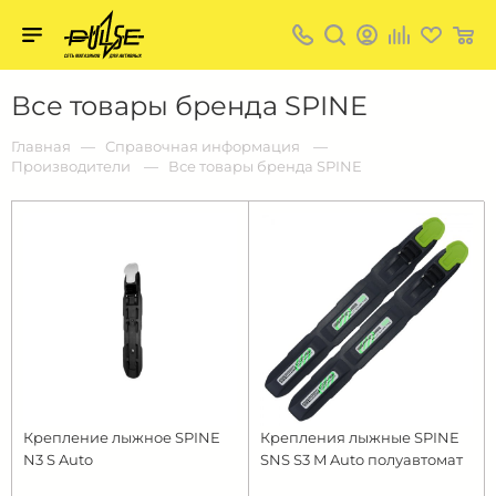
Твой
пульс
Твой
Все товары бренда SPINE
пульс:
сеть
магазинов
Главная
Справочная информация
для
Производители
Все товары бренда SPINE
активных
в
Барнауле:
Крепление лыжное SPINE
Крепления лыжные SPINE
N3 S Auto
SNS S3 M Auto полуавтомат