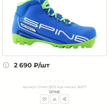
2 690 ₽/шт
☆
★
☆
★
☆
★
☆
★
☆
★
Артикул:
Smart 357/2
Код поиска:
36377
SPINE