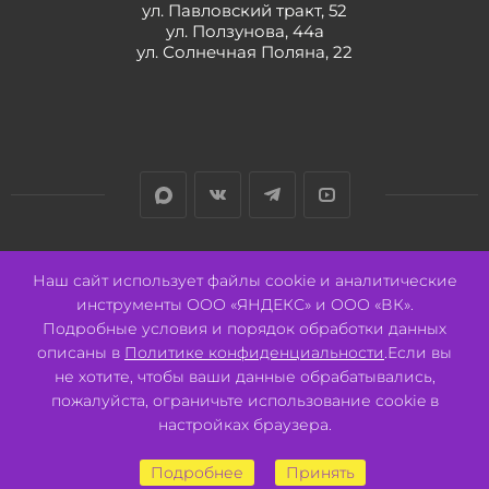
ул. Павловский тракт, 52
ул. Ползунова, 44а
ул. Солнечная Поляна, 22
Разработано:
Авалон
Наш сайт использует файлы cookie и аналитические
инструменты ООО «ЯНДЕКС» и ООО «ВК».
Подробные условия и порядок обработки данных
описаны в
Политике конфиденциальности
.Если вы
не хотите, чтобы ваши данные обрабатывались,
2026 © ООО "СВК"/ 656064 г. Барнаул, ул. Павловский тракт, 52.
ИНН 2221130516 ОГРН 1082221000531.
пожалуйста, ограничьте использование cookie в
Pulse - сеть магазинов для активных
настройках браузера.
Подробнее
Принять
В КОРЗИНУ