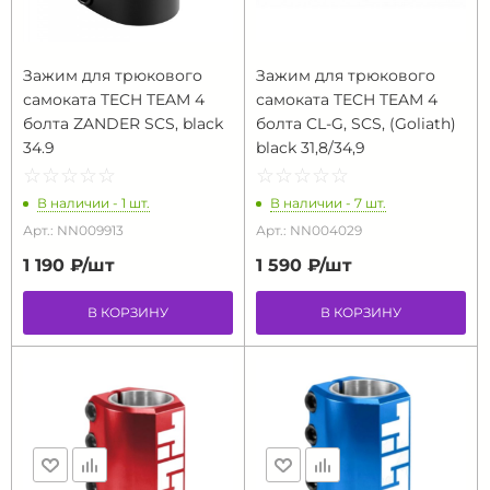
Зажим для трюкового
Зажим для трюкового
самоката TECH TEAM 4
самоката TECH TEAM 4
болта ZANDER SCS, black
болта CL-G, SCS, (Goliath)
34.9
black 31,8/34,9
☆
★
☆
★
☆
★
☆
★
☆
★
☆
★
☆
★
☆
★
☆
★
☆
★
В наличии - 1 шт.
В наличии - 7 шт.
Арт.: NN009913
Арт.: NN004029
1 190 ₽/
шт
1 590 ₽/
шт
В КОРЗИНУ
В КОРЗИНУ