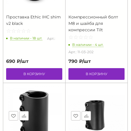
Проставка Ethic IHC shim
Компрессионный болт
v2 black
М8 и шайба для
компрессии Tilt
☆
★
☆
★
☆
★
☆
★
☆
★
☆
★
☆
★
☆
★
☆
★
☆
★
В наличии - 18 шт.
Арт.:
В наличии - 4 шт.
Арт.: 11-03-202
690 ₽/
шт
790 ₽/
шт
В КОРЗИНУ
В КОРЗИНУ