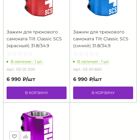
Зажим для трюкового
Зажим для трюкового
самоката Tilt Classic SCS
самоката Tilt Classic SCS
(красный) 31.8/34.9
(синий) 31.8/34.9
☆
★
☆
★
☆
★
☆
★
☆
★
☆
★
☆
★
☆
★
☆
★
☆
★
В наличии - 1 шт.
В наличии - 1 шт.
Арт.: 03-01-200
Арт.: 03-01-600
6 990 ₽/
шт
6 990 ₽/
шт
В КОРЗИНУ
В КОРЗИНУ