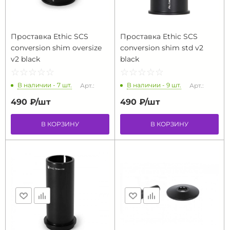
Проставка Ethic SCS
Проставка Ethic SCS
conversion shim oversize
conversion shim std v2
v2 black
black
☆
★
☆
★
☆
★
☆
★
☆
★
☆
★
☆
★
☆
★
☆
★
☆
★
В наличии - 7 шт.
В наличии - 9 шт.
Арт.:
Арт.:
490 ₽/
шт
490 ₽/
шт
В КОРЗИНУ
В КОРЗИНУ