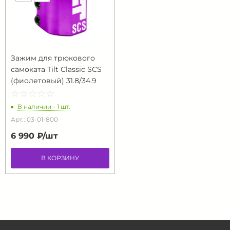
Зажим для трюкового
самоката Tilt Classic SCS
(фиолетовый) 31.8/34.9
☆
★
☆
★
☆
★
☆
★
☆
★
В наличии - 1 шт.
Арт.: 03-01-800
6 990 ₽/
шт
В КОРЗИНУ