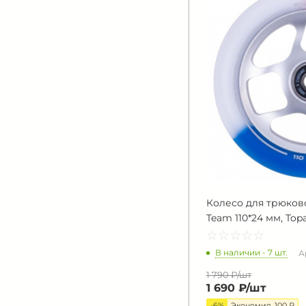
Колесо для трюково
Team 110*24 мм, Topa
☆
★
☆
★
☆
★
☆
★
☆
★
В наличии - 7 шт.
А
1 790 ₽/
шт
1 690 ₽/
шт
-6%
Экономия
100 ₽