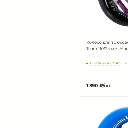
Колесо для трюково
Team 110*24 мм, Alo
☆
★
☆
★
☆
★
☆
★
☆
★
В наличии - 2 шт.
А
1 390 ₽/
шт