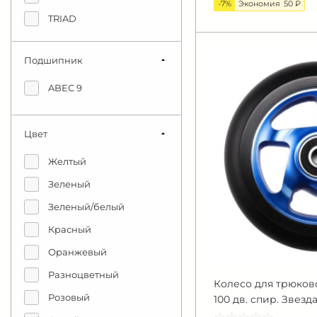
-7%
Экономия
50 ₽
TRIAD
Urban Artt
Подшипник
XAOS
ABEC 9
Цвет
Желтый
Зеленый
Зеленый/белый
Красный
Оранжевый
Разноцветный
Колесо для трюков
Розовый
100 дв. спир. Звезд