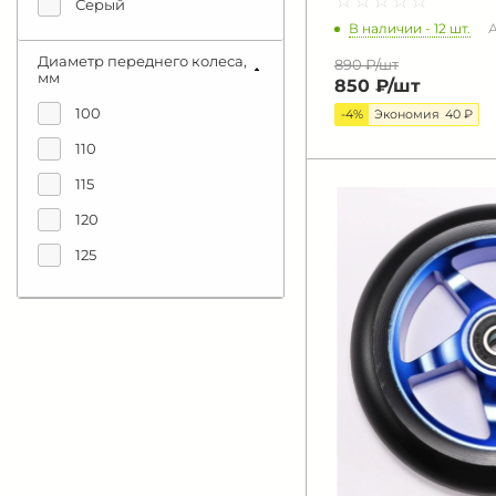
☆
★
☆
★
☆
★
☆
★
☆
★
Серый
В наличии - 12 шт.
А
Синий
Диаметр переднего колеса,
890 ₽/
шт
Фиолетовый
мм
850 ₽/
шт
Черный
100
-4%
Экономия
40 ₽
Черный/синий
110
мультицвет
115
120
125