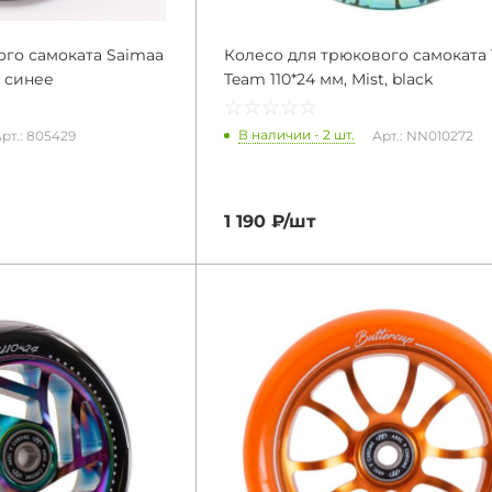
ого самоката Saimaa
Колесо для трюкового самоката 
, синее
Team 110*24 мм, Mist, black
☆
★
☆
★
☆
★
☆
★
☆
★
В наличии - 2 шт.
рт.: 805429
Арт.: NN010272
1 190 ₽/
шт