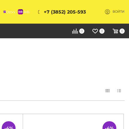
+7 (3852) 205-593
Ozon
WB
ВОЙТИ
Я
0
0
0
-4%
-4%