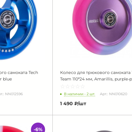
го самоката Tech
Колесо для трюкового самоката 
r blue
Team 110*24 мм, Amarillis, purple-p
☆
★
☆
★
☆
★
☆
★
☆
★
В наличии - 2 шт.
т.: NN012596
Арт.: NN010620
1 490 ₽/
шт
-6%