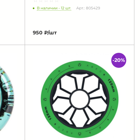
☆
★
☆
★
☆
★
☆
★
☆
★
В наличии - 12 шт.
Арт.: 805429
950 ₽/
шт
-20%