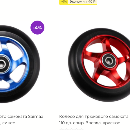
-4%
Экономия
40 ₽
-4%
ого самоката Saimaa
Колесо для трюкового самоката
а, синее
110 дв. спир. Звезда, красное