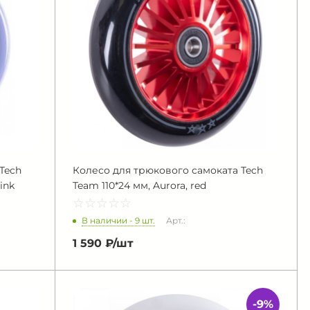
Tech
Колесо для трюкового самоката Tech
ink
Team 110*24 мм, Aurora, red
☆
★
☆
★
☆
★
☆
★
☆
★
В наличии - 9 шт.
Арт.:
1 590 ₽/
шт
-9%