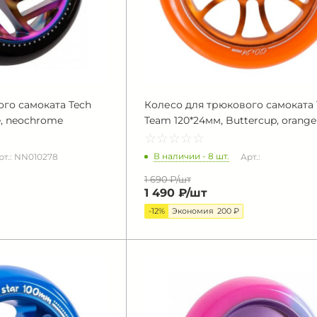
го самоката Tech
Колесо для трюкового самоката 
e, neochrome
Team 120*24мм, Buttercup, orange
☆
★
☆
★
☆
★
☆
★
☆
★
В наличии - 8 шт.
рт.: NN010278
Арт.:
1 690 ₽/
шт
1 490 ₽/
шт
-12%
Экономия
200 ₽