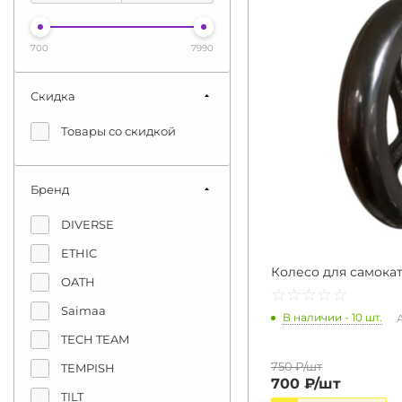
700
7990
Скидка
Товары со скидкой
Бренд
DIVERSE
ETHIC
Колесо для самокат
OATH
☆
★
☆
★
☆
★
☆
★
☆
★
Saimaa
В наличии - 10 шт.
А
TECH TEAM
750 ₽/
шт
TEMPISH
700 ₽/
шт
TILT