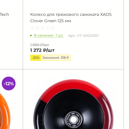
Tech
Колесо для трюкового самоката XAOS
Clover Green 125 мм
☆
★
☆
★
☆
★
☆
★
☆
★
В наличии - 1 шт.
Арт.: УТ-00021301
1 590 ₽/
шт
1 272 ₽/
шт
-20%
Экономия
318 ₽
-12%