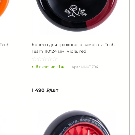
Tech
Колесо для трюкового самоката Tech
Team 110*24 мм, Viola, red
☆
★
☆
★
☆
★
☆
★
☆
★
В наличии - 1 шт.
Арт.: NN011794
1 490 ₽/
шт