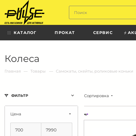
Твой
пульс
КАТАЛОГ
ПРОКАТ
СЕРВИС
АК
Твой
Колеса
пульс:
сеть
магазинов
для
Главная
Товары
Cамокаты, скейты, роликовые коньки
активных
в
Барнауле:
Сортировка
ФИЛЬТР
Цена