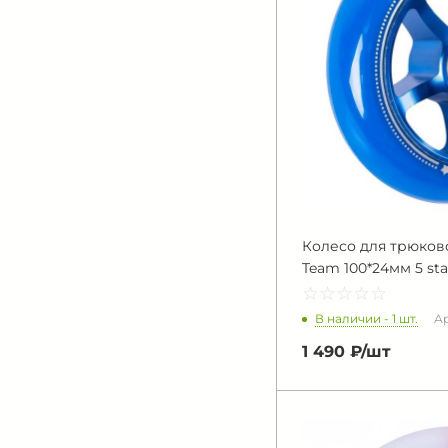
Колесо для трюково
Team 100*24мм 5 sta
☆
★
☆
★
☆
★
☆
★
☆
★
В наличии - 1 шт.
Ар
1 490 ₽/
шт