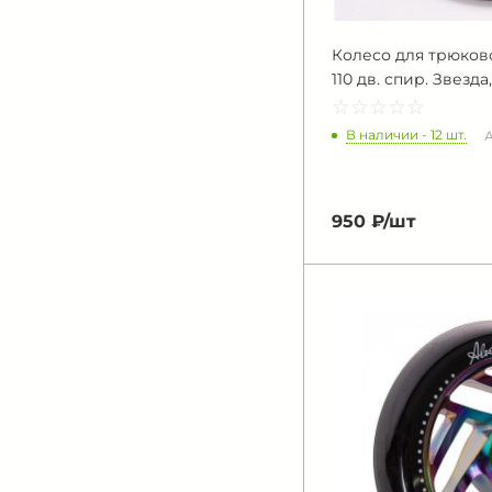
Колесо для трюков
110 дв. спир. Звезда
☆
★
☆
★
☆
★
☆
★
☆
★
В наличии - 12 шт.
А
950 ₽/
шт