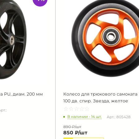
а PU, диам. 200 мм
Колесо для трюкового самоката
100 дв. спир. Звезда, желтое
☆
★
☆
★
☆
★
☆
★
☆
★
рт.:
В наличии - 14 шт.
Арт.: 805428
890 ₽/
шт
850 ₽/
шт