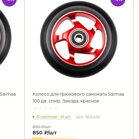
 Saimaa
Колесо для трюкового самоката Saimaa
100 дв. спир. Звезда, красное
☆
★
☆
★
☆
★
☆
★
☆
★
В наличии - 14 шт.
Арт.: 805428
890 ₽/
шт
850 ₽/
шт