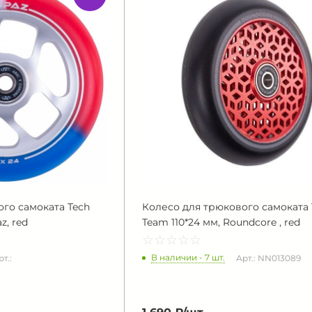
го самоката Tech
Колесо для трюкового самоката 
z, red
Team 110*24 мм, Roundcore , red
☆
★
☆
★
☆
★
☆
★
☆
★
В наличии - 7 шт.
рт.:
Арт.: NN013089