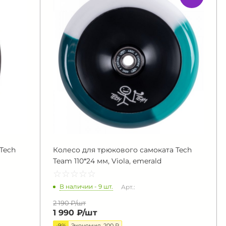
Tech
Колесо для трюкового самоката Tech
Team 110*24 мм, Viola, emerald
☆
★
☆
★
☆
★
☆
★
☆
★
В наличии - 9 шт.
Арт.:
2 190 ₽/
шт
1 990 ₽/
шт
-9%
Экономия
200 ₽