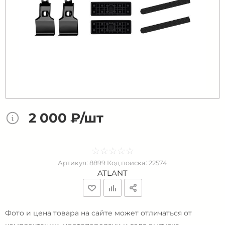
2 000 ₽/шт
☆
★
☆
★
☆
★
☆
★
☆
★
Артикул:
8899
Код поиска:
22574
ATLANT
Фото и цена товара на сайте может отличаться от