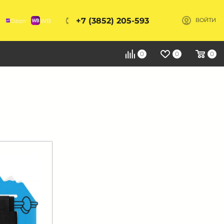
+7 (3852) 205-593
Ozon
WB
ВОЙТИ
Я
0
0
0