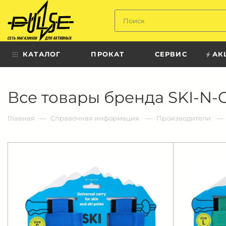
Твой
пульс
КАТАЛОГ
ПРОКАТ
СЕРВИС
АК
Твой
Все товары бренда SKI-N-
пульс:
сеть
магазинов
для
Главная
Справочная информация
Производители
активных
в
Барнауле: