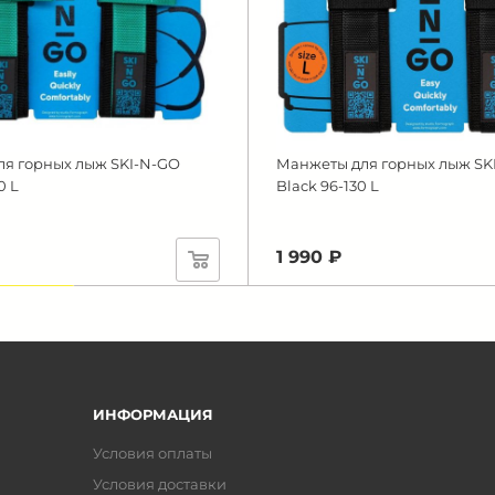
я горных лыж SKI-N-GO
Манжеты для горных лыж SK
0 L
Black 96-130 L
1 990 ₽
омия 796 ₽
ИНФОРМАЦИЯ
Условия оплаты
Условия доставки