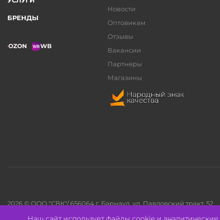
УСЛУГИ
Новости
БРЕНДЫ
Оптовикам
Отзывы
OZON
WB
Вакансии
Партнеры
Магазины
2026 © ООО "СВК"/ 656064 г. Барнаул, ул. Павловский тракт, 52.
ИНН 2221130516 ОГРН 1082221000531.
Наш сайт использует файлы cookie и аналитически