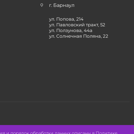
г. Барнаул
ул. Попова, 214
ул. Павловский тракт, 52
ул. Ползунова, 44а
ул. Солнечная Поляна, 22
Разработано:
Авалон
ия и порядок обработки данных описаны в
Политике