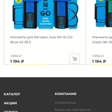
Манжеты для беговых лыж SKI-N-GO
Манжеты дл
Blue 40-59 S
Green 96-13
1 990 ₽
1 990 ₽
1 194 ₽
1 194 ₽
-40%
Экономия 796 ₽
-40%
Экон
КОМПАНИЯ
КАТАЛОГ
О компании
АКЦИИ
Бонусная программа