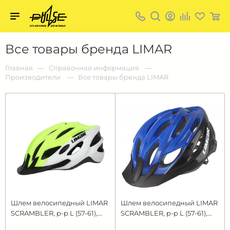
Твой
пульс
Твой
Все товары бренда LIMAR
пульс:
сеть
магазинов
Главная
Справочная информация
для
Производители
Все товары бренда LIMAR
активных
в
Барнауле:
Шлем велосипедный LIMAR
Шлем велосипедный LIMAR
SCRAMBLER, р-р L (57-61),
SCRAMBLER, р-р L (57-61),
желто-белый, 265гр.
сине-черный, 265гр.