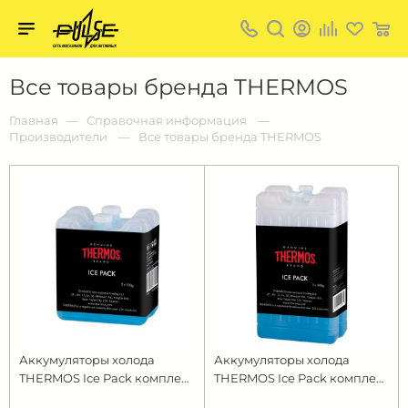
Твой
пульс
Твой
Все товары бренда THERMOS
пульс:
сеть
магазинов
Главная
Справочная информация
для
Производители
Все товары бренда THERMOS
активных
в
Барнауле:
Аккумуляторы холода
Аккумуляторы холода
THERMOS Ice Pack комплект
THERMOS Ice Pack комплект
2*100 gr
2*200 gr