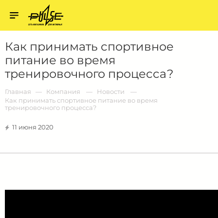
Твой
пульс
Твой
Как принимать спортивное
пульс:
сеть
питание во время
магазинов
для
тренировочного процесса?
активных
в
Барнауле:
Главная
Компания
Новости
Как принимать спортивное питание во время
тренировочного процесса?
11 июня 2020