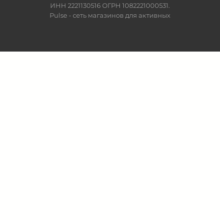
ИНН 2221130516 ОГРН 1082221000531.
Pulse - сеть магазинов для активных