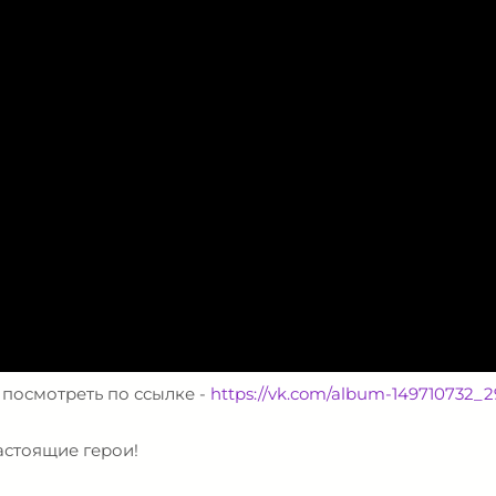
 посмотреть по ссылке -
https://vk.com/album-149710732_
астоящие герои!