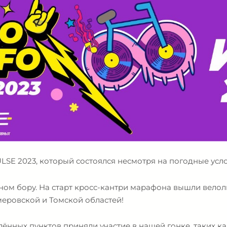
E 2023, который состоялся несмотря на погодные усло
ном бору. На старт кросс-кантри марафона вышли велол
меровской и Томской областей!
лённых пунктов приняли участие в нашей гонке, таких ка