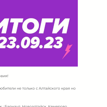
вия!
юбители не только с Алтайского края но
к : Барнаул, Новоалтайск, Кемерово,