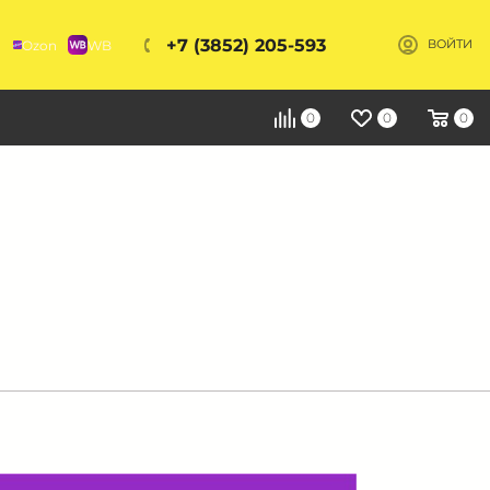
+7 (3852) 205-593
Ozon
WB
ВОЙТИ
Я
0
0
0