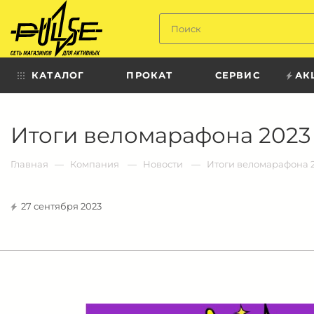
Твой
пульс
КАТАЛОГ
ПРОКАТ
СЕРВИС
АК
Твой
Итоги веломарафона 2023
пульс:
сеть
магазинов
для
Главная
Компания
Новости
Итоги веломарафона 
активных
в
Барнауле:
27 сентября 2023