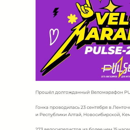
Прошёл долгожданный Веломарафон PULS
Гонка проводилась 23 сентября в Ленточ
и Республики Алтай, Новосибирской, Ке
273 велосипедистов из более чем 15 насе