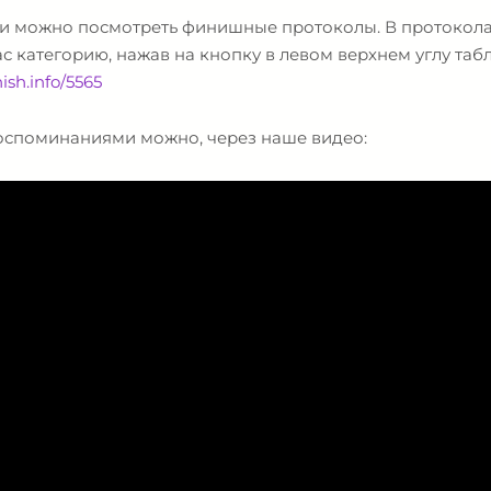
и можно посмотреть финишные протоколы. В протокола
 категорию, нажав на кнопку в левом верхнем углу таб
ish.info/5565
воспоминаниями можно, через наше видео: