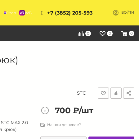
+7 (3852) 205-593
Ozon
WB
ВОЙТИ
Я
0
0
0
рюк)
STC
700 ₽/шт
STC MAX 2.0
Нашли дешевле?
й крюк)