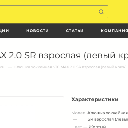
ЦИИ
НОВОСТИ
СТАТЬИ
КОМПАНИ
 2.0 SR взрослая (левый к
ки
Клюшка хоккейная STC MAX 2.0 SR взрослая (левый крюк)
Характеристики
Модель
Клюшка хоккейная 
SR взрослая (левы
Цвет
Желтый