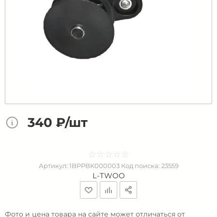
340 ₽/шт
☆
★
☆
★
☆
★
☆
★
☆
★
Артикул:
1BPPBK000003
Код поиска:
23559
L-TWOO
Фото и цена товара на сайте может отличаться от