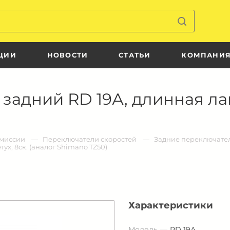
ЦИИ
НОВОСТИ
СТАТЬИ
КОМПАНИ
адний RD 19А, длинная лапк
смиссии
Переключатели скоростей
Задние переключате
ух, 8ск. (аналог Shimano TZ50)
Характеристики
Модель
RD 19А