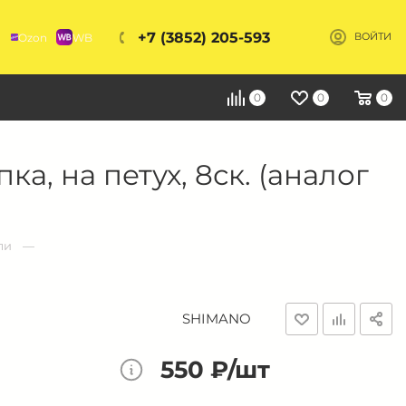
+7 (3852) 205-593
Ozon
WB
ВОЙТИ
Я
0
0
0
а, на петух, 8ск. (аналог
ли
SHIMANO
550 ₽/шт