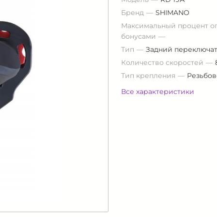
Бренд
SHIMANO
Максимальный процент о
бонусами
Тип
Задний переключа
Количество скоростей
Тип крепления
Резьбов
Все характеристики